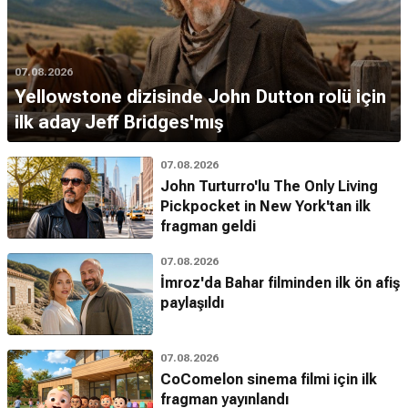
07.08.2026
Yellowstone dizisinde John Dutton rolü için
ilk aday Jeff Bridges'mış
07.08.2026
John Turturro'lu The Only Living
Pickpocket in New York'tan ilk
fragman geldi
07.08.2026
İmroz'da Bahar filminden ilk ön afiş
paylaşıldı
07.08.2026
CoComelon sinema filmi için ilk
fragman yayınlandı