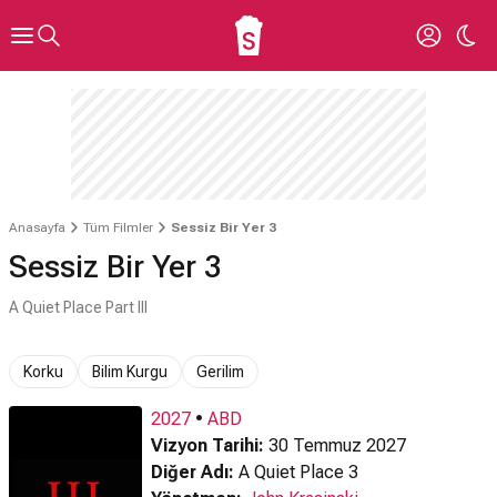
Anasayfa
Tüm Filmler
Sessiz Bir Yer 3
Sessiz Bir Yer 3
A Quiet Place Part III
Korku
Bilim Kurgu
Gerilim
2027
•
ABD
Vizyon Tarihi:
30 Temmuz 2027
Diğer Adı:
A Quiet Place 3