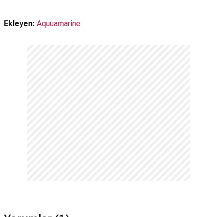
Nereden izleyebilirim, hangi platformda var?
Apple TV+
,
Google Play
Ekleyen:
Aquuamarine
Netflix'te var mı?
Hayır. Film Netflix'te yayınlanmamaktadır.
Amazon Prime'da var mı?
Hayır. Film Amazon Prime'da yayınlanmamaktadır.
Sessiz Bir Yer 3 devam filmi var mı?
Hayır. Sessiz Bir Yer 3 için devam filmi bulunmamaktadır.
Hangi dilde çekildi?
Sessiz Bir Yer 3 filmi İngilizce çekilmiştir.