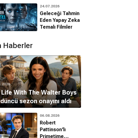
Animasyon
Mary Christina
24.07.2026
Filmleri
e Hatton
Brown
Geleceği Tahmin
Eden Yapay Zeka
Temalı Filmler
 Haberler
8.2026
Life With The Walter Boys
düncü sezon onayını aldı
06.08.2026
Robert
Pattinson'lı
Primetime