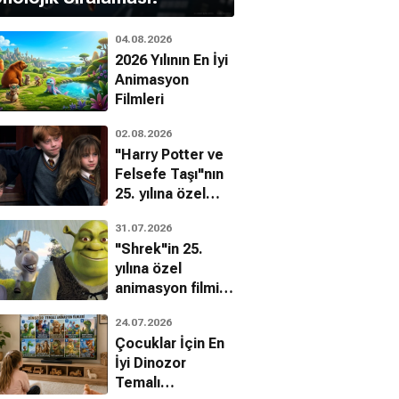
04.08.2026
2026 Yılının En İyi
Animasyon
Filmleri
02.08.2026
"Harry Potter ve
Felsefe Taşı"nın
25. yılına özel
filmin
31.07.2026
bilinmeyenleri!
"Shrek"in 25.
yılına özel
animasyon filmin
bilinmeyenleri!
24.07.2026
Çocuklar İçin En
İyi Dinozor
Temalı