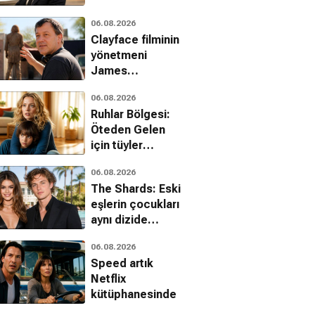
filminden ilk
06.08.2026
fragman geldi
Clayface filminin
yönetmeni
James
Watkins'ten Sam
06.08.2026
Raimi itirafı
Ruhlar Bölgesi:
Öteden Gelen
için tüyler
ürperten son
06.08.2026
fragman
The Shards: Eski
eşlerin çocukları
aynı dizide
buluştu
06.08.2026
Speed artık
Netflix
kütüphanesinde