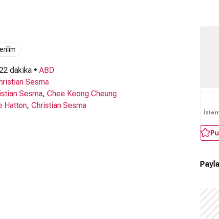
erilim
 22 dakika •
ABD
hristian Sesma
istian Sesma
,
Chee Keong Cheung
e Hatton
,
Christian Sesma
İzle
Pu
Payla