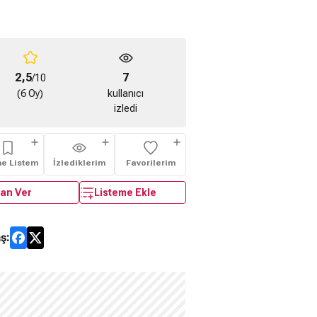
2,5
7
/10
(6 Oy)
kullanıcı
izledi
me Listem
İzlediklerim
Favorilerim
an Ver
Listeme Ekle
ş: