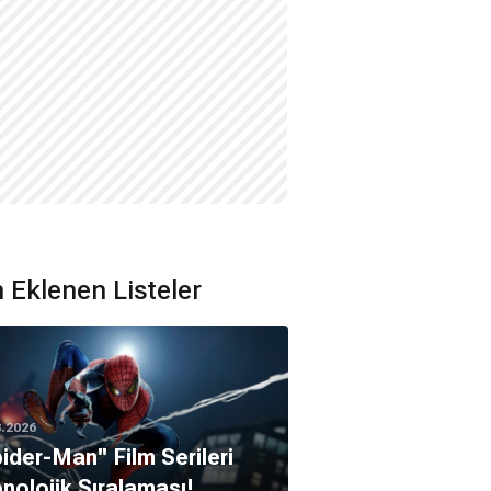
 Eklenen Listeler
8.2026
pider-Man'' Film Serileri
nolojik Sıralaması!