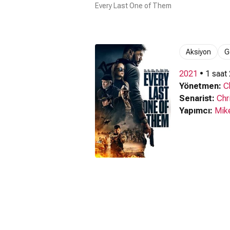
Every Last One of Them
Aksiyon
G
2021
• 1 saat
Yönetmen:
C
Senarist:
Chr
Yapımcı:
Mik