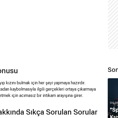
Son
Konusu
ıp kızını bulmak için her şeyi yapmaya hazırdır.
tadan kaybolmasıyla ilgili gerçekleri ortaya çıkarmaya
etmek için acımasız bir intikam arayışına girer.
04.0
''S
akkında Sıkça Sorulan Sorular
Kro