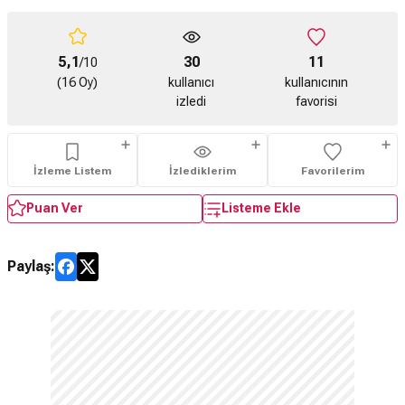
5,1
30
11
/10
(16 Oy)
kullanıcı
kullanıcının
izledi
favorisi
İzleme Listem
İzlediklerim
Favorilerim
Puan Ver
Listeme Ekle
Paylaş: