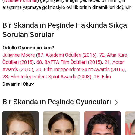
(
Natalie Portman
) geçmişleriyle ilgili çekilecek bir film için
araştırma yapmaya gelmesiyle evliliklerinin dinamikleri değişir.
Bir Skandalın Peşinde Hakkında Sıkça
Sorulan Sorular
Ödüllü Oyuncuları kim?
Julianne Moore
(
87. Akademi Ödülleri (2015)
,
72. Altın Küre
Ödülleri (2015)
,
68. BAFTA Film Ödülleri (2015)
,
21. Actor
Awards (2015)
,
30. Film Independent Spirit Awards (2015)
,
23. Film Independent Spirit Awards (2008)
,
18. Film
Independent Spirit Awards (2003)
)
Devamını Oku
Natalie Portman
(
83. Akademi Ödülleri (2011)
,
68. Altın Küre
Ödülleri (2011)
,
62. Altın Küre Ödülleri (2005)
,
64. BAFTA Film
Bir Skandalın Peşinde Oyuncuları
Ödülleri (2011)
,
51. César Awards (2026)
,
17. Actor Awards
(2011)
,
26. Film Independent Spirit Awards (2011)
)
Charles Melton
(
33. Gotham Film Awards (2023)
)
D.W. Moffett
(
7. Actor Awards (2001)
)