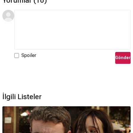
Yorumlar (10)
Awards Film (2024)
Çağdaş Uzun Metrajlı Filmin
Dekor/Tasarımında En İyi Başarı;
39. Artios Awards (2024)
Oyuncu Seçiminde Üstün Başarı - Uzun Metraj Stüdyo veya
Bağımsız - Drama;
26. Costume Designers Guild Awards
(2024)
Çağdaş Filmde Mükemmellik;
33. Gotham Film Awards
(2023)
En İyi Senaryo şeklinde adaylıklar almıştır.
Kaç Oscar kazandı?
Spoiler
Gönder
Bir Skandalın Peşinde filmi hiç Oscar kazanamamıştır.
Bir Skandalın Peşinde filmi ödül aldı mı?
Bir Skandalın Peşinde filmi 2 kez ödül kazanmıştır bunlar: 24.
AFI Awards (2023) Yılın AFI Filmleri; 39. Film Independent
Spirit Awards (2024) En İyi İlk Senaryo.
İlgili Listeler