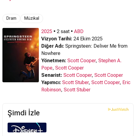
Beni (2025)
Nowhere (2025)
Türkçe Altyazılı
Fragman
Fragman
Dram
Müzikal
2025
• 2 saat •
ABD
Vizyon Tarihi:
24 Ekim 2025
Diğer Adı:
Springsteen: Deliver Me from
Nowhere
Yönetmen:
Scott Cooper
,
Stephen A.
Pope
,
Scott Cooper
Senarist:
Scott Cooper
,
Scott Cooper
Yapımcı:
Scott Stuber
,
Scott Cooper
,
Eric
Robinson
,
Scott Stuber
Şimdi İzle