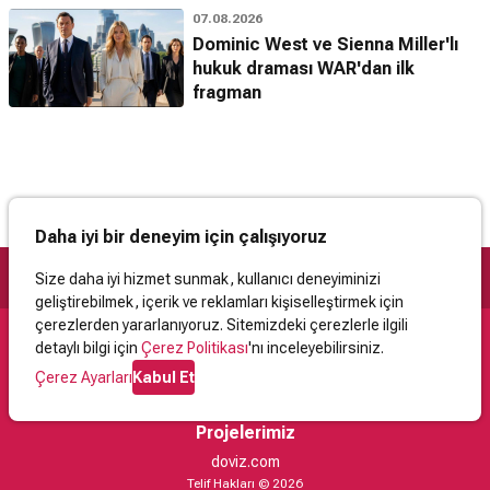
07.08.2026
Dominic West ve Sienna Miller'lı
hukuk draması WAR'dan ilk
fragman
Daha iyi bir deneyim için çalışıyoruz
Size daha iyi hizmet sunmak, kullanıcı deneyiminizi
geliştirebilmek, içerik ve reklamları kişiselleştirmek için
çerezlerden yararlanıyoruz. Sitemizdeki çerezlerle ilgili
detaylı bilgi için
Çerez Politikası
'nı inceleyebilirsiniz.
Destek
Çerez Ayarları
Kabul Et
İletişim
Yardım
Kullanıcı Sözleşmesi
Çerez Politikası
Kişisel Verilerin Korunması
Yasal Uyarı
Projelerimiz
doviz.com
Telif Hakları © 2026