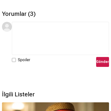
Kaç Oscar kazandı?
Springsteen: Hiçlikten Kurtar Beni filmi hiç Oscar
Yorumlar (3)
kazanamamıştır.
Springsteen: Hiçlikten Kurtar Beni filmi ödül aldı mı?
Springsteen: Hiçlikten Kurtar Beni filmi 1 kez ödül kazanmıştır
bunlar: 1. New Jersey Film Critics Circle Awards (2025) En İyi
New Jersey Temsilciliği.
Spoiler
Gönder
İlgili Listeler