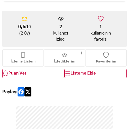
0,5
2
1
/10
(2 Oy)
kullanıcı
kullanıcının
izledi
favorisi
İzleme Listem
İzlediklerim
Favorilerim
Puan Ver
Listeme Ekle
Paylaş: