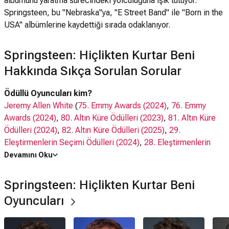
albümünü yaratma sürecindeki yolculuğuna ışık tutuyor.
Springsteen, bu "Nebraska"ya, "E Street Band" ile "Born in the
USA" albümlerine kaydettiği sırada odaklanıyor.
Springsteen: Hiçlikten Kurtar Beni
Hakkında Sıkça Sorulan Sorular
Ödüllü Oyuncuları kim?
Jeremy Allen White
(
75. Emmy Awards (2024)
,
76. Emmy
Awards (2024)
,
80. Altın Küre Ödülleri (2023)
,
81. Altın Küre
Ödülleri (2024)
,
82. Altın Küre Ödülleri (2025)
,
29.
Eleştirmenlerin Seçimi Ödülleri (2024)
,
28. Eleştirmenlerin
Seçimi Ödülleri (2023)
,
29. Actor Awards (2023)
,
30. Actor
Devamını Oku
Awards (2024)
,
28. Satellite Awards (2024)
)
Stephen Graham
(
77. Emmy Awards (2025)
,
83. Altın Küre
Springsteen: Hiçlikten Kurtar Beni
Ödülleri (2026)
,
31. Eleştirmenlerin Seçimi Ödülleri (2026)
,
Oyuncuları
17. Actor Awards (2011)
,
18. Actor Awards (2012)
,
41. Film
Independent Spirit Awards (2026)
,
37. Producers Guild
Awards (2026)
,
2. Gotham Television Awards (2025)
)