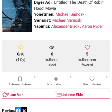
Diğer Adı:
Untitled 'The Death Of Robin
Hood' Movie
Yönetmen:
Michael Sarnoski
Senarist:
Michael Sarnoski
Yapımcı:
Alexander Black
,
Aaron Ryder
0
6
5
/10
(4 Oy)
kullanıcı
kullanıcının
izledi
favorisi
İzleme Listem
İzlediklerim
Favorilerim
Puan Ver
Listeme Ekle
Paylaş: