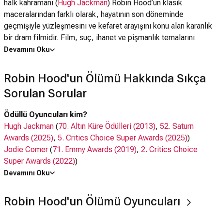
halk kahramanı (
Hugh Jackman
) Robin Hood’un klasik
maceralarından farklı olarak, hayatının son döneminde
geçmişiyle yüzleşmesini ve kefaret arayışını konu alan karanlık
bir dram filmidir. Film, suç, ihanet ve pişmanlık temalarını
güçlü bir atmosfer eşliğinde izleyiciye sunuyor.
Devamını Oku
Yıllarca zenginlerden alıp yoksullara veren Robin Hood (
Hugh
Robin Hood'un Ölümü Hakkında Sıkça
Jackman
) , artık yaşlanmış ve savaşlarla yıpranmış bir adamdır.
Sorulan Sorular
Geçmişte işlediği suçlar, karıştığı kanlı çatışmalar ve yaşadığı
büyük kayıplar, hem bedeninde hem de ruhunda derin yaralar
Ödüllü Oyuncuları kim?
bırakmıştır. Efsane haline gelen kahraman, yaşamının son
Hugh Jackman
(
70. Altın Küre Ödülleri (2013)
,
52. Saturn
döneminde kendi geçmişinin ağırlığı altında ezilmektedir.
Awards (2025)
,
5. Critics Choice Super Awards (2025)
)
Son savaşı olacağını düşündüğü acımasız bir çatışmada ağır
Jodie Comer
(
71. Emmy Awards (2019)
,
2. Critics Choice
yaralanan Robin Hood, gençliğinin geçtiği ormanlara geri
Super Awards (2022)
)
döner. Ancak bu dönüş, yalnızca anılarıyla baş başa kalacağı
Murray Bartlett
(
74. Emmy Awards (2022)
)
Devamını Oku
bir yolculuk değildir. Geçmişten gelen düşmanlar, kapanmamış
Oyuncuları kim?
hesaplar ve eski yaralar birer birer karşısına çıkar.
Robin Hood'un Ölümü Oyuncuları
Hugh Jackman,
Jade Croot
,
Bill Skarsgård
, Jodie Comer,
Ölümle yaşam arasındaki ince çizgide ilerlerken yolu, kırsal bir
Noah Jupe
, Murray Bartlett