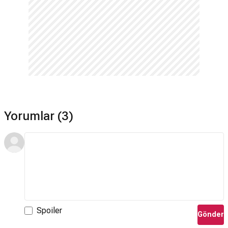
Müzikleri kime ait?
Robin Hood'un Ölümü filmi müzikleri
Jim Ghedi
tarafından
hazırlanmıştır.
Robin Hood'un Ölümü devam filmi var mı?
Hayır. Robin Hood'un Ölümü için devam filmi bulunmamaktadır.
Kaç yaş için uygundur?
16 yaş ve üzeri izleyici kitlesi içindir.
Yorumlar (3)
+18 mi?
Hayır. Robin Hood&#039;un Ölümü filmi +18 değildir.
Kaç yaş sınırı var?
Robin Hood&#039;un Ölümü filmi 16 yaş ve üzeri içindir.
Bütçesi ne kadar?
Bütçesi 25.000.000$'dir.
Spoiler
Gönder
Hangi dilde çekildi?