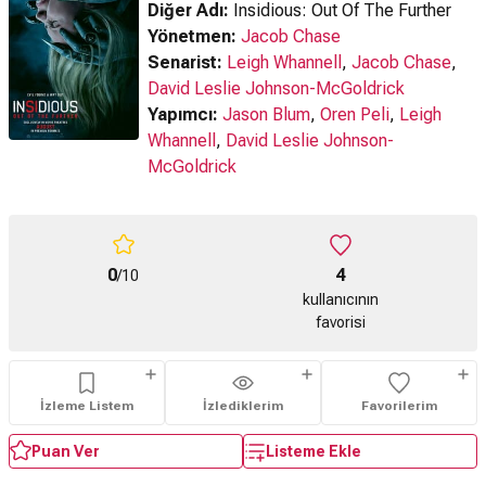
Diğer Adı:
Insidious: Out Of The Further
Yönetmen:
Jacob Chase
Senarist:
Leigh Whannell
,
Jacob Chase
,
David Leslie Johnson-McGoldrick
Yapımcı:
Jason Blum
,
Oren Peli
,
Leigh
Whannell
,
David Leslie Johnson-
McGoldrick
0
4
/10
kullanıcının
favorisi
İzleme Listem
İzlediklerim
Favorilerim
Puan Ver
Listeme Ekle