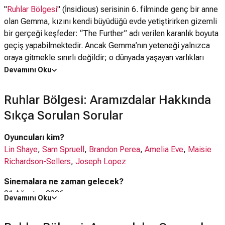
"
Ruhlar Bölgesi
" (İnsidious) serisinin 6. filminde genç bir anne
olan Gemma, kızını kendi büyüdüğü evde yetiştirirken gizemli
bir gerçeği keşfeder: “The Further” adı verilen karanlık boyuta
geçiş yapabilmektedir. Ancak Gemma’nın yeteneği yalnızca
oraya gitmekle sınırlı değildir; o dünyada yaşayan varlıkları
gerçek dünyaya taşıyabilmektedir.
Devamını Oku
Başlangıçta bu gücü anlamaya çalışan Gemma, zamanla açtığı
Ruhlar Bölgesi: Aramızdalar Hakkında
kapının hem kendisi hem de kızı için ölümcül sonuçlar
Sıkça Sorulan Sorular
doğurabileceğini fark eder. Gerçek dünya ile doğaüstü karanlık
arasındaki sınır giderek silinirken, Gemma ailesini
Oyuncuları kim?
koruyabilmek için korkularıyla yüzleşmek zorunda kalır.
Lin Shaye
,
Sam Spruell
,
Brandon Perea
,
Amelia Eve
,
Maisie
Richardson-Sellers
,
Joseph Lopez
Sinemalara ne zaman gelecek?
21 Ağustos 2026
Devamını Oku
Ruhlar Bölgesi: Aramızdalar filmi nerede çekildi?