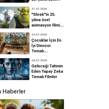
filmin
31.07.2026
bilinmeyenleri!
"Shrek"in 25.
p Froissant
yılına özel
Jakob
Victoire Laly
animasyon filmin
Debbi
bilinmeyenleri!
24.07.2026
Çocuklar İçin En
İyi Dinozor
Temalı
Animasyon
24.07.2026
Filmleri
Geleceği Tahmin
Eden Yapay Zeka
Temalı Filmler
 Haberler