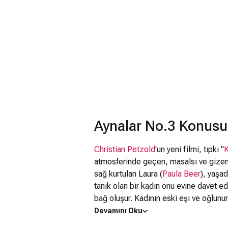
Aynalar No.3 Konusu
Christian Petzold’
un yeni filmi, tıpkı "
K
atmosferinde geçen, masalsı ve gizemli
sağ kurtulan Laura (
Paula Beer
), yaşa
tanık olan bir kadın onu evine davet ed
bağ oluşur. Kadının eski eşi ve oğlunun
çalışan sıra dışı bir aile düzeni kurul
Devamını Oku
geçmişler ortaya çıktıkça bu hassas de