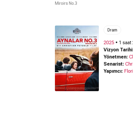
Miroirs No.3
Dram
2025
• 1 saat
Vizyon Tarihi
Yönetmen:
C
Senarist:
Chr
Yapımcı:
Flor