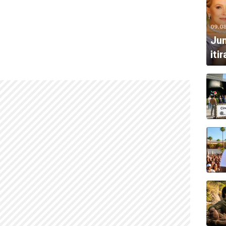
 İyi Sanat Yönetimi şeklinde adaylıklar almıştır.
09.0
Jun
mıştır.
iti
ştır.
.