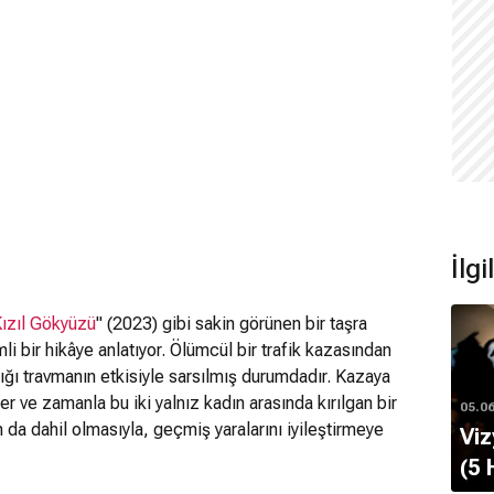
İlgi
ızıl Gökyüzü
" (2023) gibi sakin görünen bir taşra
 bir hikâye anlatıyor. Ölümcül bir trafik kazasından
dığı travmanın etkisiyle sarsılmış durumdadır. Kazaya
er ve zamanla bu iki yalnız kadın arasında kırılgan bir
05.0
 da dahil olmasıyla, geçmiş yaralarını iyileştirmeye
Viz
maya başlar. Ancak bastırılmış sırlar ve yüzleşilmemiş
(5 
nge bozulur. Adını bir Miroirs süitinden alan film,