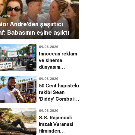
8.2026
ior Andre'den şaşırtıcı
raf: Babasının eşine aşıktı
09.08.2026
Innocean reklam
ve sinema
dünyasını
birleştiren
09.08.2026
Cinema by Brand
50 Cent hapisteki
girişimini başlattı
rakibi Sean
'Diddy' Combs ile
dalga geçti
09.08.2026
S.S. Rajamouli
imzalı Varanasi
filminden