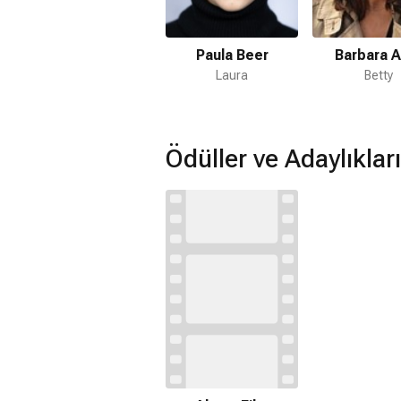
Aynalar No.3 filmi hangi tür?
Dram
Paula Beer
Barbara A
Netflix'te var mı?
Laura
Betty
Hayır. Film Netflix'te yayınlanmamaktad
Amazon Prime'da var mı?
Hayır. Film Amazon Prime'da yayınlan
Ödüller ve Adaylıkları
Müzikleri kime ait?
Aynalar No.3 filmi müzikleri
Martin L
hazırlanmıştır.
Aynalar No.3 devam filmi var mı?
Hayır. Aynalar No.3 için devam filmi 
Gişe hasılatı ne kadar?
827.346$ kazanmıştır.
Hangi ödüllere aday oldu?
Aynalar No.3 filmi;
70. Alman Film Ele