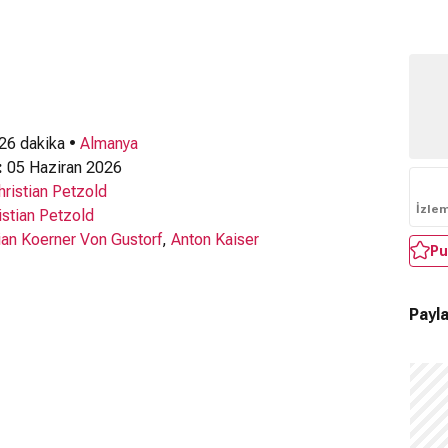
 26 dakika •
Almanya
:
05 Haziran 2026
hristian Petzold
İzle
istian Petzold
ian Koerner Von Gustorf
,
Anton Kaiser
Pu
Payla