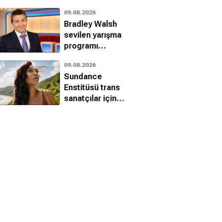
Mahesh Babu'nun
09.08.2026
yeni kareleri
Bradley Walsh
paylaşıldı
sevilen yarışma
programı
Blankety Blank'e
09.08.2026
veda etti
Sundance
Enstitüsü trans
sanatçılar için
seçilen isimleri
duyurdu