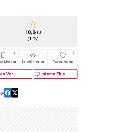
10,0
/10
(1 Oy)
me Listem
İzlediklerim
Favorilerim
an Ver
Listeme Ekle
ş: