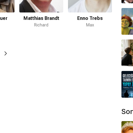
Matthias Brandt
Enno Trebs
Phili
uer
Richard
Max
ır.
mamaktadır.
angenbach
,
Bettina Böhler
,
Lars Ginzel
tarafından
bulunmamaktadır.
Son
ştirmenleri Derneği Ödülleri (2026)
En İyi Erkek