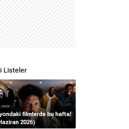
li Listeler
6.2026
yondaki filmlerde bu hafta!
Haziran 2026)