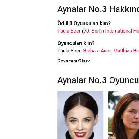
dünya prömiyerini Cannes Film Festi
Aynalar No.3 Hakkınd
bölümünde gerçekleştirdi.
Ödüllü Oyuncuları kim?
Paula Beer
(
70. Berlin International Fi
Oyuncuları kim?
Paula Beer,
Barbara Auer
,
Matthias Br
Devamını Oku
Ne zaman çıktı?
05 Haziran 2026
Aynalar No.3 Oyuncu
Aynalar No.3 filmi nerede çekildi?
Aynalar No.3 filmi
Almanya
'da çekilmiş
Kaç saat?
1 saat 26 dakika
IMDb puanı kaç?
6.6