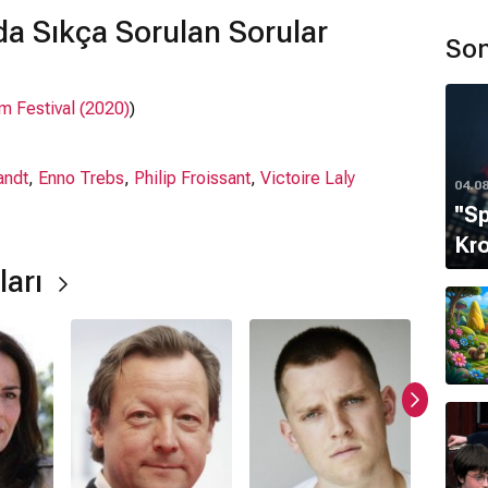
val kapsamında "Yönetmenlerin On Beş Günü"
a Sıkça Sorulan Sorular
Son
lm Festival (2020)
)
andt
,
Enno Trebs
,
Philip Froissant
,
Victoire Laly
04.0
''S
Kro
ları
tir.