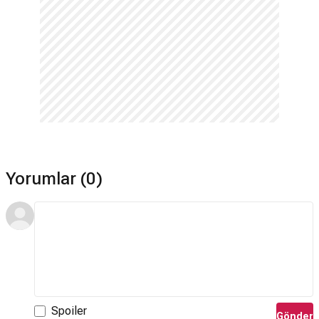
Marcin Masecki
tarafından hazırlanmıştır.
Ata Yurdu devam filmi var mı?
Hayır. Ata Yurdu için devam filmi bulunmamaktadır.
Bütçesi ne kadar?
Bütçesi 11.700.000$'dir.
Hangi dilde çekildi?
Ata Yurdu filmi İngilizce çekilmiştir.
Yorumlar (0)
Spoiler
Gönder