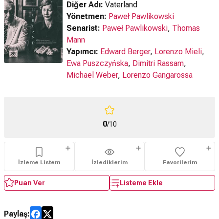
Diğer Adı:
Vaterland
Yönetmen:
Paweł Pawlikowski
Senarist:
Paweł Pawlikowski
,
Thomas
Mann
Yapımcı:
Edward Berger
,
Lorenzo Mieli
,
Ewa Puszczyńska
,
Dimitri Rassam
,
Michael Weber
,
Lorenzo Gangarossa
0
/10
İzleme Listem
İzlediklerim
Favorilerim
Puan Ver
Listeme Ekle
Paylaş: