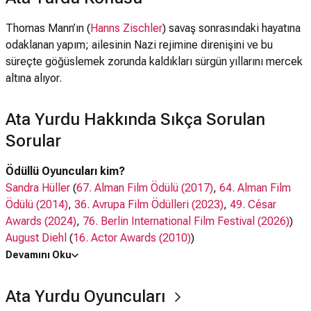
Thomas Mann’ın (
Hanns Zischler
) savaş sonrasındaki hayatına
odaklanan yapım; ailesinin Nazi rejimine direnişini ve bu
süreçte göğüslemek zorunda kaldıkları sürgün yıllarını mercek
altına alıyor.
Ata Yurdu Hakkında Sıkça Sorulan
Sorular
Ödüllü Oyuncuları kim?
Sandra Hüller
(
67. Alman Film Ödülü (2017)
,
64. Alman Film
Ödülü (2014)
,
36. Avrupa Film Ödülleri (2023)
,
49. César
Awards (2024)
,
76. Berlin International Film Festival (2026)
)
August Diehl
(
16. Actor Awards (2010)
)
Devamını Oku
Oyuncuları kim?
Sandra Hüller,
Hanns Zischler
, August Diehl,
Devid Striesow
,
Ata Yurdu Oyuncuları
Anna Madeley
,
David Menkin