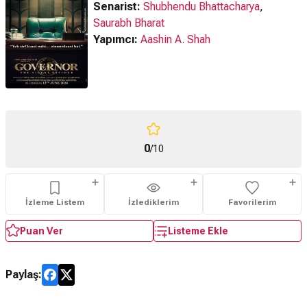
Senarist:
Shubhendu Bhattacharya
,
Saurabh Bharat
Yapımcı:
Aashin A. Shah
0
/10
İzleme Listem
İzlediklerim
Favorilerim
Puan Ver
Listeme Ekle
Paylaş: