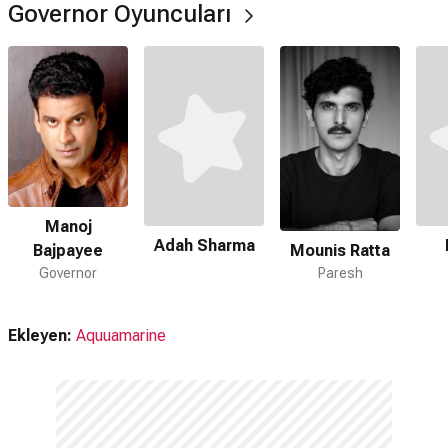
Governor Oyuncuları
Manoj
Adah Sharma
Bajpayee
Mounis Ratta
Governor
Paresh
Ekleyen:
Aquuamarine