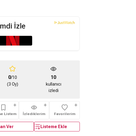
mdi İzle
0
10
/10
(3 Oy)
kullanıcı
izledi
me Listem
İzlediklerim
Favorilerim
an Ver
Listeme Ekle