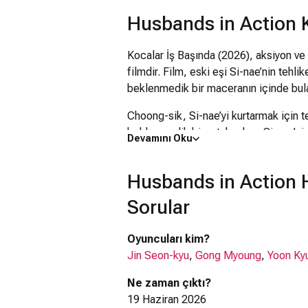
Husbands in Action
Kocalar İş Başında (2026), aksiyon ve
filmdir. Film, eski eşi Si-nae’nin tehli
beklenmedik bir maceranın içinde bula
Choong-sik, Si-nae’yi kurtarmak için t
beklenmedik bir ortak çıkar: Si-nae’ni
Devamını Oku
adam, ortak amaç uğruna güçlerini bir
kırgınlıklar, rekabet ve kişisel çatış
Husbands in Action 
getirir.
Sorular
Zaman daralırken Choong-sik ve Min
aralarındaki gerilimi yönetmek zorundad
Oyuncuları kim?
iki rakip erkeğin sıra dışı iş birliğini e
Jin Seon-kyu
,
Gong Myoung
,
Yoon Ky
Kocalar İş Başında, 19 Haziran 2026 ta
Ne zaman çıktı?
19 Haziran 2026