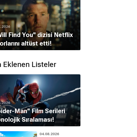
7.2026
 Will Find You'' dizisi Netflix
orlarını altüst etti!
 Eklenen Listeler
8.2026
pider-Man'' Film Serileri
nolojik Sıralaması!
04.08.2026