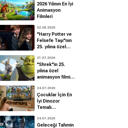
2026 Yılının En İyi
Animasyon
Filmleri
02.08.2026
"Harry Potter ve
Felsefe Taşı"nın
25. yılına özel
filmin
31.07.2026
bilinmeyenleri!
"Shrek"in 25.
yılına özel
animasyon filmin
bilinmeyenleri!
24.07.2026
Çocuklar İçin En
e Da-hee
Jeon So-min
İyi Dinozor
Hye Ran
Cho Ah-ra
Temalı
Animasyon
24.07.2026
Filmleri
Geleceği Tahmin