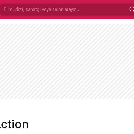
n
ction