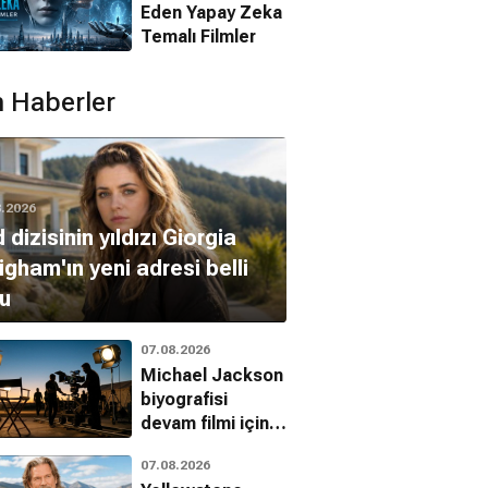
Eden Yapay Zeka
Temalı Filmler
 Haberler
8.2026
 dizisinin yıldızı Giorgia
gham'ın yeni adresi belli
u
07.08.2026
Michael Jackson
biyografisi
devam filmi için
çekim takvimi
07.08.2026
belli oldu