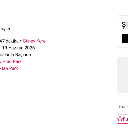
Şi
siyon
 47 dakika •
Güney Kore
:
19 Haziran 2026
alar İş Başında
yu-tae Park
-tae Park
İzle
Pu