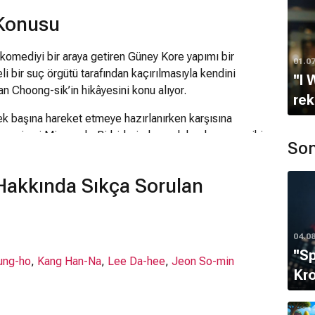
 Konusu
 komediyi bir araya getiren Güney Kore yapımı bir
01.0
keli bir suç örgütü tarafından kaçırılmasıyla kendini
''I
n Choong-sik’in hikâyesini konu alıyor.
rek
ek başına hareket etmeye hazırlanırken karşısına
n yeni eşi Min-seok. Birbirlerinden pek hoşlanmayan iki
Son
leştirmek zorunda kalır. Ancak geçmişten gelen
malar, kurtarma operasyonunu daha da karmaşık hâle
Hakkında Sıkça Sorulan
-seok, hem suç örgütüyle mücadele etmek hem de
ır. Bol aksiyon, mizah ve sürprizlerle ilerleyen film,
04.0
ğlenceli bir dille ekrana taşıyor.
''S
ung-ho
,
Kang Han-Na
,
Lee Da-hee
,
Jeon So-min
Kro
rihinde Netflix üzerinden izleyiciyle buluştu.