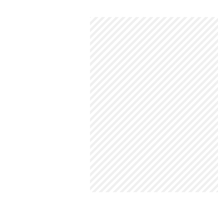
Husbands in Action devam filmi va
Hayır. Husbands in Action için devam 
Kaç yaş için uygundur?
16 yaş ve üzeri izleyici kitlesi içindir.
+18 mi?
Hayır. Husbands in Action filmi +18 değ
Kaç yaş sınırı var?
Husbands in Action filmi 16 yaş ve üzer
Hangi dilde çekildi?
Husbands in Action filmi Korece çekilm