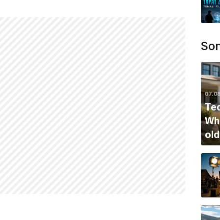
r mı?
filmi bulunmamaktadır.
Son
ildir.
07.0
Ted
i içindir.
Whi
old
iştir.