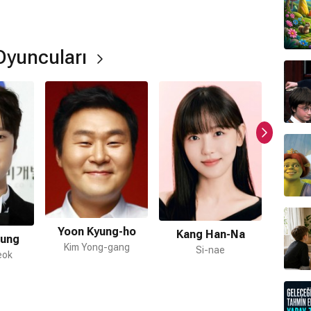
kildi?
de çekilmiştir.
Oyuncuları
ormda var?
Yoon Kyung-ho
Le
Kang Han-Na
ung
Kim Yong-gang
Si-nae
eok
mamaktadır.