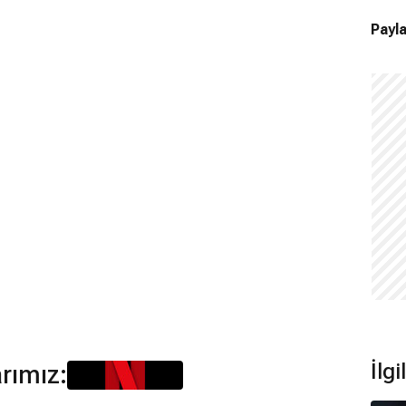
Payla
İlg
arımız: