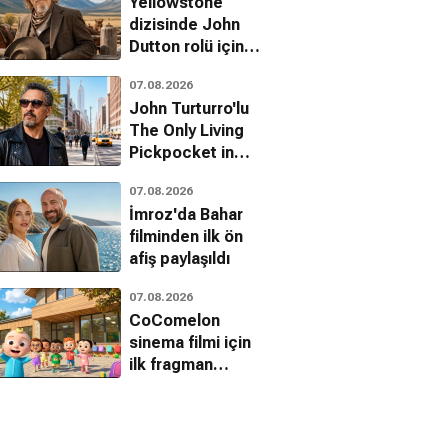
Yellowstone
dizisinde John
Dutton rolü için
ilk aday Jeff
07.08.2026
Bridges'mış
John Turturro'lu
The Only Living
Pickpocket in
New York'tan ilk
07.08.2026
fragman geldi
İmroz'da Bahar
filminden ilk ön
afiş paylaşıldı
07.08.2026
CoComelon
sinema filmi için
ilk fragman
yayınlandı