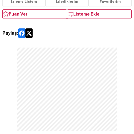
İzleme Listem
İzlediklerim
Favorilerim
Puan Ver
Listeme Ekle
Paylaş: