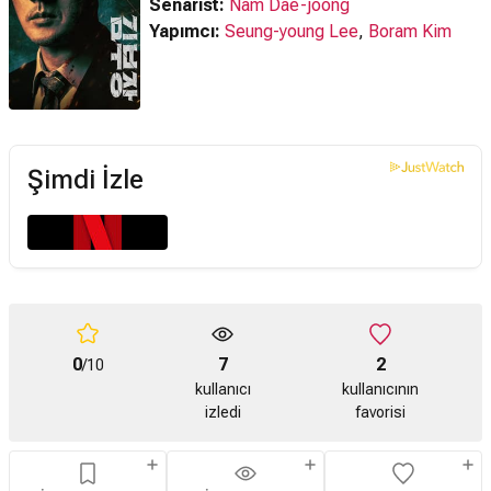
Senarist:
Nam Dae-joong
Yapımcı:
Seung-young Lee
,
Boram Kim
Şimdi İzle
0
7
2
/10
kullanıcı
kullanıcının
izledi
favorisi