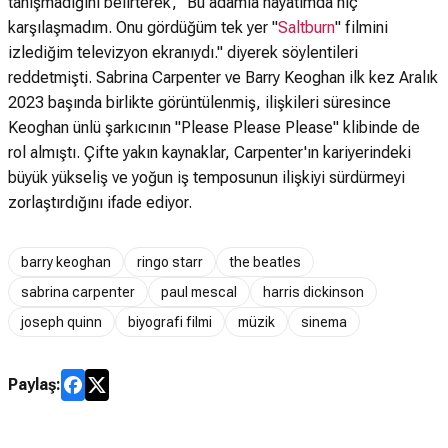
tanışmadığını belirterek, "Bu adamla hayatımda hiç
karşılaşmadım. Onu gördüğüm tek yer "
Saltburn
" filmini
izlediğim televizyon ekranıydı." diyerek söylentileri
reddetmişti. Sabrina Carpenter ve Barry Keoghan ilk kez Aralık
2023 başında birlikte görüntülenmiş, ilişkileri süresince
Keoghan ünlü şarkıcının "Please Please Please" klibinde de
rol almıştı. Çifte yakın kaynaklar, Carpenter'ın kariyerindeki
büyük yükseliş ve yoğun iş temposunun ilişkiyi sürdürmeyi
zorlaştırdığını ifade ediyor.
barry keoghan
ringo starr
the beatles
sabrina carpenter
paul mescal
harris dickinson
joseph quinn
biyografi filmi
müzik
sinema
Paylaş: