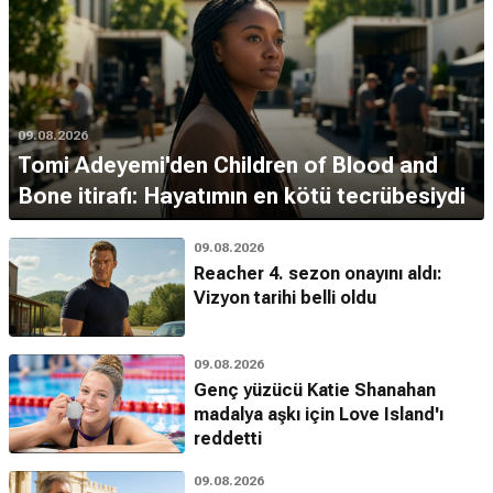
09.08.2026
Tomi Adeyemi'den Children of Blood and
Bone itirafı: Hayatımın en kötü tecrübesiydi
09.08.2026
Reacher 4. sezon onayını aldı:
Vizyon tarihi belli oldu
09.08.2026
Genç yüzücü Katie Shanahan
madalya aşkı için Love Island'ı
reddetti
09.08.2026