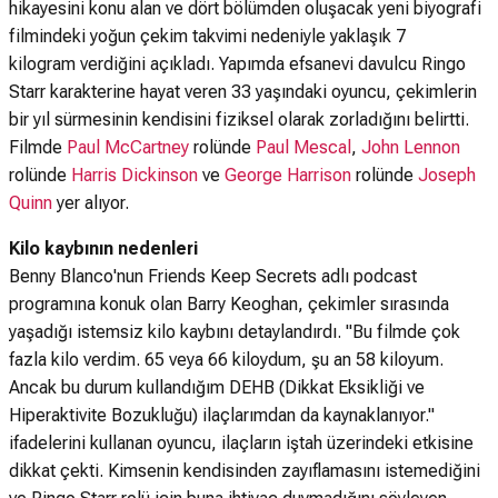
hikayesini konu alan ve dört bölümden oluşacak yeni biyografi
filmindeki yoğun çekim takvimi nedeniyle yaklaşık 7
kilogram verdiğini açıkladı. Yapımda efsanevi davulcu Ringo
Starr karakterine hayat veren 33 yaşındaki oyuncu, çekimlerin
bir yıl sürmesinin kendisini fiziksel olarak zorladığını belirtti.
Filmde
Paul McCartney
rolünde
Paul Mescal
,
John Lennon
rolünde
Harris Dickinson
ve
George Harrison
rolünde
Joseph
Quinn
yer alıyor.
Kilo kaybının nedenleri
Benny Blanco'nun Friends Keep Secrets adlı podcast
programına konuk olan Barry Keoghan, çekimler sırasında
yaşadığı istemsiz kilo kaybını detaylandırdı. "Bu filmde çok
fazla kilo verdim. 65 veya 66 kiloydum, şu an 58 kiloyum.
Ancak bu durum kullandığım DEHB (Dikkat Eksikliği ve
Hiperaktivite Bozukluğu) ilaçlarımdan da kaynaklanıyor."
ifadelerini kullanan oyuncu, ilaçların iştah üzerindeki etkisine
dikkat çekti. Kimsenin kendisinden zayıflamasını istemediğini