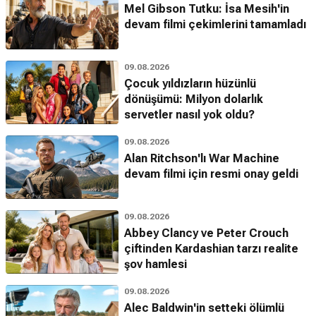
Mel Gibson Tutku: İsa Mesih'in
devam filmi çekimlerini tamamladı
09.08.2026
Çocuk yıldızların hüzünlü
dönüşümü: Milyon dolarlık
servetler nasıl yok oldu?
09.08.2026
Alan Ritchson'lı War Machine
devam filmi için resmi onay geldi
09.08.2026
Abbey Clancy ve Peter Crouch
çiftinden Kardashian tarzı realite
şov hamlesi
09.08.2026
Alec Baldwin'in setteki ölümlü