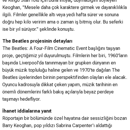
ve Ringo Starr rolü için buna ihtiyaç duymadığını söyleyen
Keoghan, "Mesele daha çok karaktere girmek ve dayanıklılıkla
ilgili. Filmler genellikle altı veya yedi hafta sürer ve sonuna
doğru hep kilo veririm ama o zaman iş bitmiş olur. Bu seferki
ise bir yıl sürüyor." şeklinde konuştu.
The Beatles projesinin detayları
The Beatles: A Four-Film Cinematic Event başlığını taşıyan
proje, geçtiğimiz yıl duyurulmuştu. Filmlerin her biri, 1960'ların
başında Liverpool'da tanınmayan bir grupken dünyanın en
büyük müzik topluluğu haline gelen ve 1970'te dağılan The
Beatles üyelerinden birinin perspektifinden olayları ele alacak.
Oyuncu kadrosuyla dikkat çeken yapım, müzik tarihinin en
önemli dönemlerini farklı bakış açılarıyla beyaz perdeye
taşımayı hedefliyor.
İhanet iddialarına yanıt
Röportajın bir bölümünde özel hayatına dair sessizliğini bozan
Barry Keoghan, pop yıldızı Sabrina Carpenter'ı aldattığı