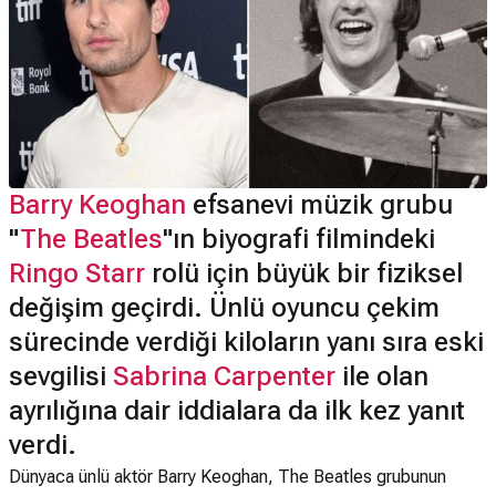
Barry Keoghan
efsanevi müzik grubu
"
The Beatles
"ın biyografi filmindeki
Ringo Starr
rolü için büyük bir fiziksel
değişim geçirdi. Ünlü oyuncu çekim
sürecinde verdiği kiloların yanı sıra eski
sevgilisi
Sabrina Carpenter
ile olan
ayrılığına dair iddialara da ilk kez yanıt
verdi.
Dünyaca ünlü aktör Barry Keoghan, The Beatles grubunun