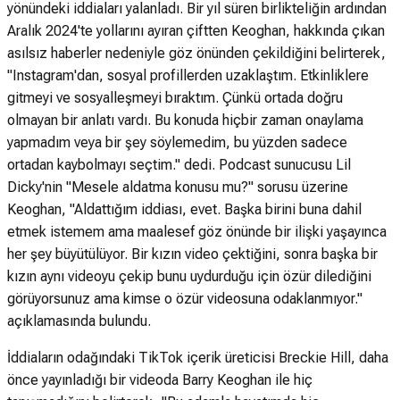
yönündeki iddiaları yalanladı. Bir yıl süren birlikteliğin ardından
Aralık 2024'te yollarını ayıran çiftten Keoghan, hakkında çıkan
asılsız haberler nedeniyle göz önünden çekildiğini belirterek,
"Instagram'dan, sosyal profillerden uzaklaştım. Etkinliklere
gitmeyi ve sosyalleşmeyi bıraktım. Çünkü ortada doğru
olmayan bir anlatı vardı. Bu konuda hiçbir zaman onaylama
yapmadım veya bir şey söylemedim, bu yüzden sadece
ortadan kaybolmayı seçtim." dedi. Podcast sunucusu Lil
Dicky'nin "Mesele aldatma konusu mu?" sorusu üzerine
Keoghan, "Aldattığım iddiası, evet. Başka birini buna dahil
etmek istemem ama maalesef göz önünde bir ilişki yaşayınca
her şey büyütülüyor. Bir kızın video çektiğini, sonra başka bir
kızın aynı videoyu çekip bunu uydurduğu için özür dilediğini
görüyorsunuz ama kimse o özür videosuna odaklanmıyor."
açıklamasında bulundu.
İddiaların odağındaki TikTok içerik üreticisi Breckie Hill, daha
önce yayınladığı bir videoda Barry Keoghan ile hiç