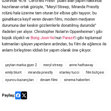
üzerinde %78 "Certified Fresh" puanı alan yapım hakkında
hazırlanan ortak görüşte, "Meryl Streep, Miranda Priestly
rolünü hala üzerine tam oturan bir elbise gibi taşıyor; bu
günahkarca keyif veren devam filmi, modern medyanın
durumuna dair keskin gözlemlerle donatılmış durumda"
ifadeleri yer alıyor. Christopher Nolan’ın Oppenheimer’ı gibi
büyük ölçekli ve
Bong Joon-ho
’nun
Parazit
’i gibi toplumsal
katmanları işleyen yapımların ardından, bu film de eğlence ile
anlamı birleştiren iddialı bir yapım olarak öne çıkıyor.
şeytan marka giyer 2
meryl streep
anne hathaway
emily blunt
miranda priestly
stanley tucci
film bütçesi
oyuncu kazançları
devam filmi
sinema haberleri
Paylaş: