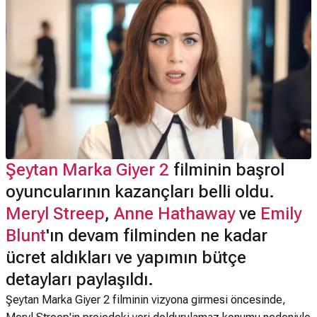
Şeytan Marka Giyer 2
filminin başrol
oyuncularının kazançları belli oldu.
Meryl Streep
,
Anne Hathaway
ve
Emily
Blunt
'ın devam filminden ne kadar
ücret aldıkları ve yapımın bütçe
detayları paylaşıldı.
Şeytan Marka Giyer 2 filminin vizyona girmesi öncesinde,