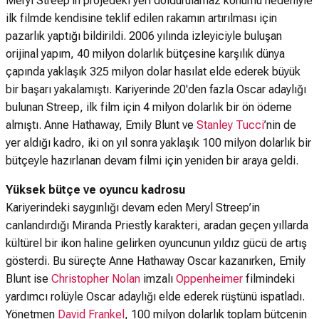
Meryl Streep'in projedeki yeri doldurulamaz konumu nedeniyle
ilk filmde kendisine teklif edilen rakamın artırılması için
pazarlık yaptığı bildirildi. 2006 yılında izleyiciyle buluşan
orijinal yapım, 40 milyon dolarlık bütçesine karşılık dünya
çapında yaklaşık 325 milyon dolar hasılat elde ederek büyük
bir başarı yakalamıştı. Kariyerinde 20'den fazla Oscar adaylığı
bulunan Streep, ilk film için 4 milyon dolarlık bir ön ödeme
almıştı. Anne Hathaway, Emily Blunt ve
Stanley Tucci
’nin de
yer aldığı kadro, iki on yıl sonra yaklaşık 100 milyon dolarlık bir
bütçeyle hazırlanan devam filmi için yeniden bir araya geldi.
Yüksek bütçe ve oyuncu kadrosu
Kariyerindeki saygınlığı devam eden Meryl Streep’in
canlandırdığı Miranda Priestly karakteri, aradan geçen yıllarda
kültürel bir ikon haline gelirken oyuncunun yıldız gücü de artış
gösterdi. Bu süreçte Anne Hathaway Oscar kazanırken, Emily
Blunt ise
Christopher Nolan
imzalı
Oppenheimer
filmindeki
yardımcı rolüyle Oscar adaylığı elde ederek rüştünü ispatladı.
Yönetmen
David Frankel
, 100 milyon dolarlık toplam bütçenin