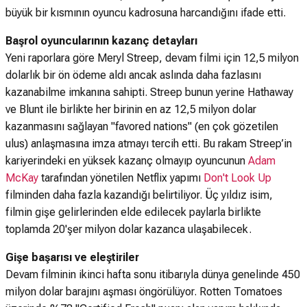
büyük bir kısmının oyuncu kadrosuna harcandığını ifade etti.
Başrol oyuncularının kazanç detayları
Yeni raporlara göre Meryl Streep, devam filmi için 12,5 milyon
dolarlık bir ön ödeme aldı ancak aslında daha fazlasını
kazanabilme imkanına sahipti. Streep bunun yerine Hathaway
ve Blunt ile birlikte her birinin en az 12,5 milyon dolar
kazanmasını sağlayan "favored nations" (en çok gözetilen
ulus) anlaşmasına imza atmayı tercih etti. Bu rakam Streep’in
kariyerindeki en yüksek kazanç olmayıp oyuncunun
Adam
McKay
tarafından yönetilen Netflix yapımı
Don't Look Up
filminden daha fazla kazandığı belirtiliyor. Üç yıldız isim,
filmin gişe gelirlerinden elde edilecek paylarla birlikte
toplamda 20'şer milyon dolar kazanca ulaşabilecek.
Gişe başarısı ve eleştiriler
Devam filminin ikinci hafta sonu itibarıyla dünya genelinde 450
milyon dolar barajını aşması öngörülüyor. Rotten Tomatoes