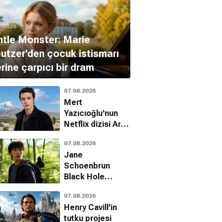
8.2026
tle Monster: Marie
utzer'den çocuk istismarı
rine çarpıcı bir dram
07.08.2026
Mert
Yazıcıoğlu'nun
Netflix dizisi Aras
hakkında yeni
07.08.2026
gelişme
Jane
Schoenbrun
Black Hole
uyarlaması için
07.08.2026
senaryo
Henry Cavill'in
çalışmalarına hız
tutku projesi
verdi