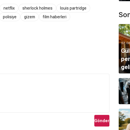
netflix
sherlock holmes
louis partridge
Son
polisiye
gizem
film haberleri
07.0
Gül
per
gel
Gönder