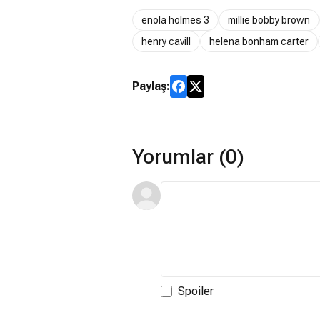
enola holmes 3
millie bobby brown
henry cavill
helena bonham carter
Paylaş:
Yorumlar (0)
Spoiler