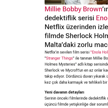
Millie Bobby Brown
’ı
dedektiflik serisi
Eno
Netflix üzerinden izl
filmde Sherlock Holm
Malta’daki zorlu mace
Netflix’in sevilen film serisi
"Enola Ho
"
Stranger Things
" ile tanınan Millie B
Holmes Mysteries" adlı kitap serisind
Sherlock ve Mycroft’un en az onlar kad
takip ediyor. Dördüncü duvarı yıkarak i
kez çok daha karmaşık ve tehlikeli bir 
Yeni davanın detayları
Serinin önceki filmlerinde dedektiflik
üçüncü filmde yetişkinliğe dair soruml