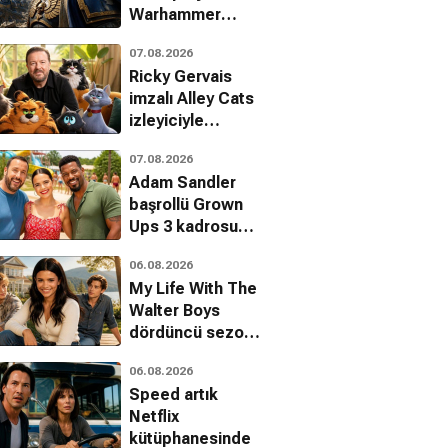
Warhammer
40,000
07.08.2026
Amazon'da
Ricky Gervais
büyüyor
imzalı Alley Cats
izleyiciyle
buluşuyor
07.08.2026
Adam Sandler
başrollü Grown
Ups 3 kadrosu
genişliyor
06.08.2026
My Life With The
Walter Boys
dördüncü sezon
onayını aldı
06.08.2026
Speed artık
Netflix
kütüphanesinde