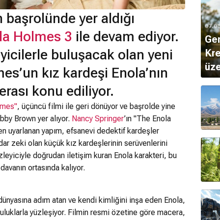
n başrolünde yer aldığı
07.0
la Holmes 3
ile devam ediyor.
Gen
eyicilerle buluşacak olan yeni
Kre
üze
es’un kız kardeşi Enola’nın
rası konu ediliyor.
lmes"
, üçüncü filmi ile geri dönüyor ve başrolde yine
obby Brown yer alıyor.
Nancy Springer
’ın "The Enola
en uyarlanan yapım, efsanevi dedektif kardeşler
ar zeki olan küçük kız kardeşlerinin serüvenlerini
zleyiciyle doğrudan iletişim kuran Enola karakteri, bu
davanın ortasında kalıyor.
 dünyasına adım atan ve kendi kimliğini inşa eden Enola,
uluklarla yüzleşiyor. Filmin resmi özetine göre macera,