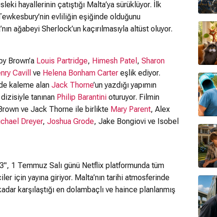
eki hayallerinin çatıştığı Malta’ya sürüklüyor. İlk
i Tewkesbury’nin evliliğin eşiğinde olduğunu
nın ağabeyi Sherlock’un kaçırılmasıyla altüst oluyor.
by Brown’a
Louis Partridge
,
Himesh Patel
,
Sharon
nry Cavill
ve
Helena Bonham Carter
eşlik ediyor.
i de kaleme alan
Jack Thorne
’un yazdığı yapımın
 dizisiyle tanınan
Philip Barantini
oturuyor. Filmin
Brown ve Jack Thorne ile birlikte
Mary Parent
, Alex
chael Dreyer
,
Joshua Grode
, Jake Bongiovi ve Isobel
 3", 1 Temmuz Salı günü Netflix platformunda tüm
iler için yayına giriyor. Malta’nın tarihi atmosferinde
kadar karşılaştığı en dolambaçlı ve haince planlanmış