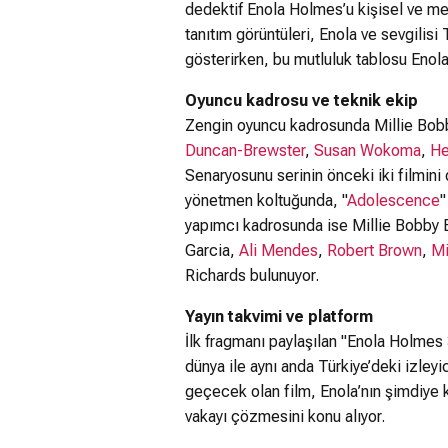
dedektif Enola Holmes’u kişisel ve mesl
tanıtım görüntüleri, Enola ve sevgilis
gösterirken, bu mutluluk tablosu Enola’
Oyuncu kadrosu ve teknik ekip
Zengin oyuncu kadrosunda Millie Bob
Duncan-Brewster
,
Susan Wokoma
,
He
Senaryosunu serinin önceki iki filmin
yönetmen koltuğunda, "
Adolescence
"
yapımcı kadrosunda ise Millie Bobby 
Garcia,
Ali Mendes
,
Robert Brown
,
Mi
Richards bulunuyor.
Yayın takvimi ve platform
İlk fragmanı paylaşılan "Enola Holmes
dünya ile aynı anda Türkiye’deki izleyic
geçecek olan film, Enola’nın şimdiye 
vakayı çözmesini konu alıyor.