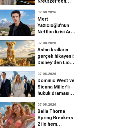
Kreutzer'den
çocuk istismarı
07.08.2026
üzerine çarpıcı
Mert
bir dram
Yazıcıoğlu'nun
Netflix dizisi Aras
hakkında yeni
07.08.2026
gelişme
Aslan kralların
gerçek hikayesi:
Disney'den Lion
belgeseli geliyor
07.08.2026
Dominic West ve
Sienna Miller'lı
hukuk draması
WAR'dan ilk
07.08.2026
fragman
Bella Thorne
Spring Breakers
2 ile hem