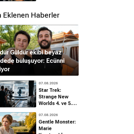
 Eklenen Haberler
8.2026
dür Güldür ekibi beyaz
dede buluşuyor: Ecünni
iyor
07.08.2026
Star Trek:
Strange New
Worlds 4. ve 5.
sezon hazırlıkları
07.08.2026
tüm hızıyla
Gentle Monster:
sürüyor
Marie