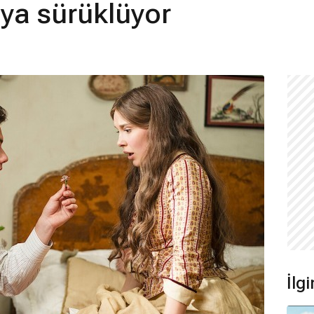
'ya sürüklüyor
İlgi