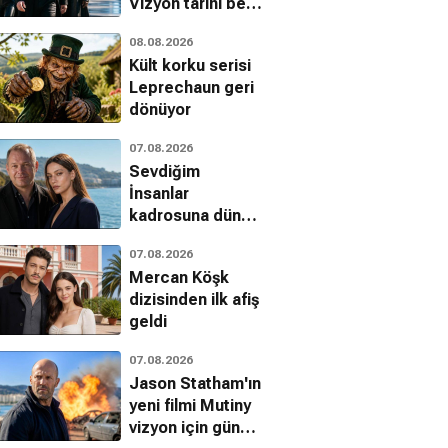
Vizyon tarihi belli
oldu mu?
08.08.2026
Kült korku serisi
Leprechaun geri
dönüyor
07.08.2026
Sevdiğim
İnsanlar
kadrosuna dünya
yıldızı: Vlad
07.08.2026
Ivanov
Mercan Köşk
dizisinden ilk afiş
geldi
07.08.2026
Jason Statham'ın
yeni filmi Mutiny
vizyon için gün