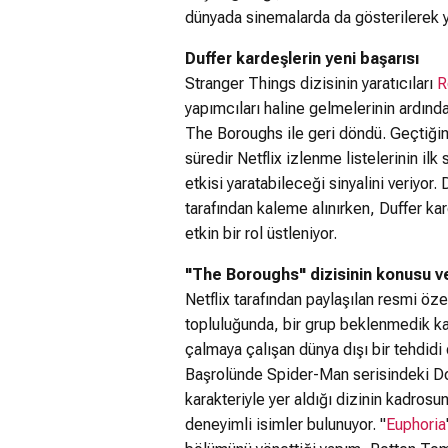
dünyada sinemalarda da gösterilerek y
Duffer kardeşlerin yeni başarısı
Stranger Things dizisinin yaratıcıları
R
yapımcıları haline gelmelerinin ardından
The Boroughs ile geri döndü. Geçtiğimi
süredir Netflix izlenme listelerinin ilk
etkisi yaratabileceği sinyalini veriyor
tarafından kaleme alınırken, Duffer ka
etkin bir rol üstleniyor.
"The Boroughs" dizisinin konusu v
Netflix tarafından paylaşılan resmi öz
topluluğunda, bir grup beklenmedik ka
çalmaya çalışan dünya dışı bir tehdidi
Başrolünde Spider-Man serisindeki Do
karakteriyle yer aldığı dizinin kadros
deneyimli isimler bulunuyor. "
Euphoria