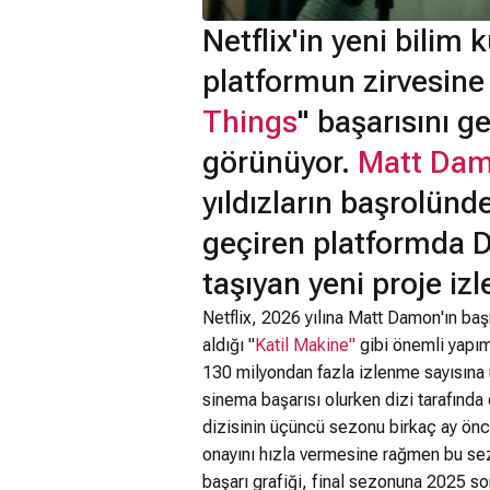
Netflix'in yeni bilim k
platformun zirvesine
Things
" başarısını 
görünüyor.
Matt Da
yıldızların başrolünde
geçiren platformda D
taşıyan yeni proje izl
Netflix, 2026 yılına Matt Damon'ın başr
aldığı "
Katil Makine
"
gibi önemli yapıml
130 milyondan fazla izlenme sayısına 
sinema başarısı olurken dizi tarafında
dizisinin üçüncü sezonu birkaç ay önc
onayını hızla vermesine rağmen bu sezo
başarı grafiği, final sezonuna 2025 