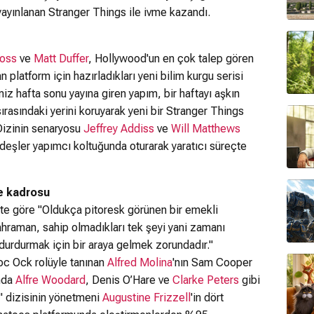
ayınlanan Stranger Things ile ivme kazandı.
oss
ve
Matt Duffer
, Hollywood'un en çok talep gören
 platform için hazırladıkları yeni bilim kurgu serisi
z hafta sonu yayına giren yapım, bir haftayı aşkın
 sırasındaki yerini koruyarak yeni bir Stranger Things
. Dizinin senaryosu
Jeffrey Addiss
ve
Will Matthews
rdeşler yapımcı koltuğunda oturarak yaratıcı süreçte
e kadrosu
ete göre "Oldukça pitoresk görünen bir emekli
hraman, sahip olmadıkları tek şeyi yani zamanı
 durdurmak için bir araya gelmek zorundadır."
c Ock rolüyle tanınan
Alfred Molina
'nın Sam Cooper
unda
Alfre Woodard
, Denis O’Hare ve
Clarke Peters
gibi
" dizisinin yönetmeni
Augustine Frizzell
'in dört