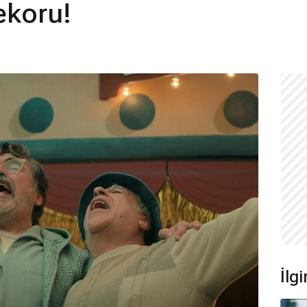
ekoru!
İlgi