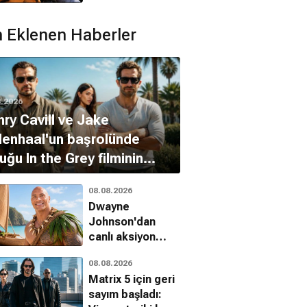
buluşuyor
 Eklenen Haberler
8.2026
ry Cavill ve Jake
lenhaal'un başrolünde
uğu In the Grey filminin
ihi açıklandı
08.08.2026
Dwayne
Johnson'dan
canlı aksiyon
Moana
08.08.2026
eleştirilerine
Matrix 5 için geri
yanıt
sayım başladı: