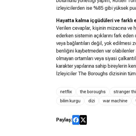
bölümünü yönettiği yapım, Rotten To
izleyicilerden ise %85 gibi yüksek pua
Hayatta kalma içgüdüleri ve farklı 
Verilen cevaplar, kişinin mizacına ve 
ederken sistemin açıklarını fark eden 
veya bağlantıları değil, yok edilmesi zo
benliğini kaybetmeden var olabilenler a
olmayan ortamları veya siyasi çalkantıl
karakter yapılarına sahip bireylerin ken
İzleyiciler The Boroughs dizisinin tüm
netflix
the boroughs
stranger th
bilim kurgu
dizi
war machine
Paylaş: