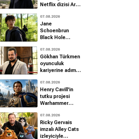
Netflix dizisi Aras
hakkında yeni
07.08.2026
gelişme
Jane
Schoenbrun
Black Hole
uyarlaması için
07.08.2026
senaryo
Gökhan Türkmen
çalışmalarına hız
oyunculuk
verdi
kariyerine adım
atıyor
07.08.2026
Henry Cavill'in
tutku projesi
Warhammer
40,000
07.08.2026
Amazon'da
Ricky Gervais
büyüyor
imzalı Alley Cats
izleyiciyle