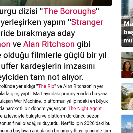
urgu dizisi "
The Boroughs
"
08.0
 yerleşirken yapım "
Stranger
Mat
geride bırakmaya aday
baş
mu
mon
ve
Alan Ritchson
gibi
 olduğu filmlerle güçlü bir yıl
uffer kardeşlerin imzasını
eyiciden tam not alıyor.
olünde yer aldığı "
The Rip
" ve Alan Ritchson'ın yer
arla giriş yaptı. Mart ayındaki prömiyerinden bu yana
ulaşan War Machine, platformun yıl içindeki en büyük
 da hareketli bir dönem yaşanıyor.
The Night Agent
e izleyiciyle buluştu ve platform dördüncü sezon
nun final olacağını duyurdu. Netflix için 2026'daki bu
sonunda başlayan ancak son bölümü yılbaşı gününde tüm