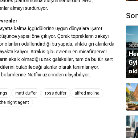
matoes platformunda eleştirmenlerden %95,
nlar almayı sürdürüyor.
Son
evrenler
hayatta kalma içgüdülerine uygun dünyalara işaret
düşünce yapısı öne çıkıyor. Çorak toprakların zekayı
r olanları ödüllendirdiği bu yapıda, ahlaki gri alanlarda
08.0
yakta kalıyor. Arrakis gibi evrenin en misafirperver
Hen
arın eksik olmadığı uzak galaksiler, tam da bu tür sert
Gyl
dilerini bulabileceği alanlar olarak tanımlanıyor.
old
 bölümlerine Netflix üzerinden ulaşabiliyor.
tar
ings
matt duffer
ross duffer
alfred molina
the night agent