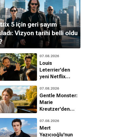
8.2026
rix 5 için geri sayım
ladı: Vizyon tarihi belli oldu
?
07.08.2026
Louis
Leterrier'den
yeni Netflix
gerilimi: The Last
07.08.2026
House
Gentle Monster:
Marie
Kreutzer'den
çocuk istismarı
07.08.2026
üzerine çarpıcı
Mert
bir dram
Yazıcıoğlu'nun