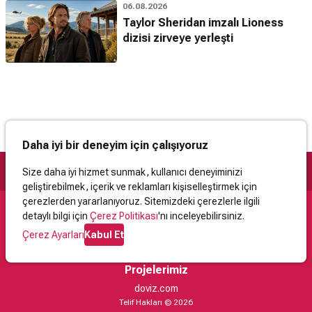
06.08.2026
Taylor Sheridan imzalı Lioness
dizisi zirveye yerleşti
Daha iyi bir deneyim için çalışıyoruz
Size daha iyi hizmet sunmak, kullanıcı deneyiminizi
geliştirebilmek, içerik ve reklamları kişiselleştirmek için
çerezlerden yararlanıyoruz. Sitemizdeki çerezlerle ilgili
detaylı bilgi için
Çerez Politikası
'nı inceleyebilirsiniz.
Destek
Çerez Ayarları
Kabul Et
İletişim
Yardım
Kullanıcı Sözleşmesi
Çerez Politikası
Kişisel Verilerin Korunması
Yasal Uyarı
Projelerimiz
doviz.com
Telif Hakları © 2026