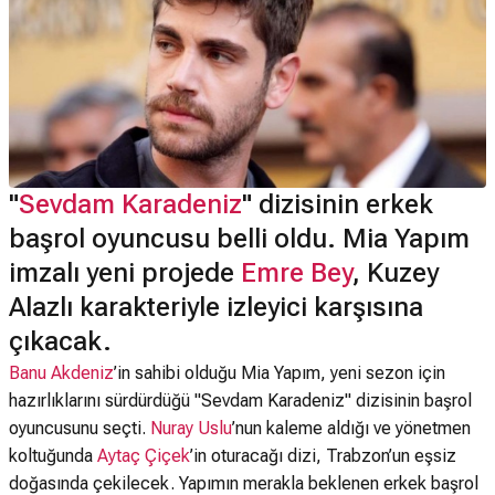
"
Sevdam Karadeniz
" dizisinin erkek
başrol oyuncusu belli oldu. Mia Yapım
imzalı yeni projede
Emre Bey
, Kuzey
Alazlı karakteriyle izleyici karşısına
çıkacak.
Banu Akdeniz
’in sahibi olduğu Mia Yapım, yeni sezon için
hazırlıklarını sürdürdüğü "Sevdam Karadeniz" dizisinin başrol
oyuncusunu seçti.
Nuray Uslu
’nun kaleme aldığı ve yönetmen
koltuğunda
Aytaç Çiçek
’in oturacağı dizi, Trabzon’un eşsiz
doğasında çekilecek. Yapımın merakla beklenen erkek başrol