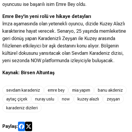
oyuncusu ise başarılı isim Emre Bey oldu.
Emre Bey'in yeni rolü ve hikaye detayları
İmza aşamasında olan yetenekli oyuncu, dizide Kuzey Alazlı
karakterine hayat verecek. Senaryo, 25 yaşında memleketine
geri dönüş yapan Karadenizli Zeyşan ile Kuzey arasında
filizlenen etkileyici bir aşk destanını konu alıyor. Bölgenin
kültürel dokusunu yansıtacak olan Sevdam Karadeniz dizisi,
yeni sezonda NOW platformunda izleyiciyle buluşacak.
Kaynak: Birsen Altuntaş
sevdam karadeniz
emre bey
mia yapım
banu akdeniz
aytaç çiçek
nuray uslu
now
kuzey alazlı
zeyşan
karadeniz dizileri
Paylaş: