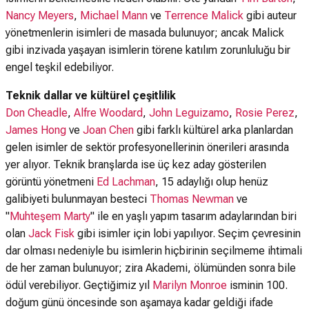
Nancy Meyers
,
Michael Mann
ve
Terrence Malick
gibi auteur
yönetmenlerin isimleri de masada bulunuyor; ancak Malick
gibi inzivada yaşayan isimlerin törene katılım zorunluluğu bir
engel teşkil edebiliyor.
Teknik dallar ve kültürel çeşitlilik
Don Cheadle
,
Alfre Woodard
,
John Leguizamo
,
Rosie Perez
,
James Hong
ve
Joan Chen
gibi farklı kültürel arka planlardan
gelen isimler de sektör profesyonellerinin önerileri arasında
yer alıyor. Teknik branşlarda ise üç kez aday gösterilen
görüntü yönetmeni
Ed Lachman
, 15 adaylığı olup henüz
galibiyeti bulunmayan besteci
Thomas Newman
ve
"
Muhteşem Marty
" ile en yaşlı yapım tasarım adaylarından biri
olan
Jack Fisk
gibi isimler için lobi yapılıyor. Seçim çevresinin
dar olması nedeniyle bu isimlerin hiçbirinin seçilmeme ihtimali
de her zaman bulunuyor; zira Akademi, ölümünden sonra bile
ödül verebiliyor. Geçtiğimiz yıl
Marilyn Monroe
isminin 100.
doğum günü öncesinde son aşamaya kadar geldiği ifade