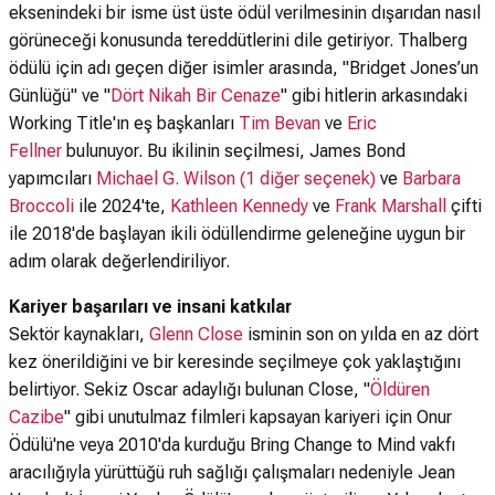
eksenindeki bir isme üst üste ödül verilmesinin dışarıdan nasıl
görüneceği konusunda tereddütlerini dile getiriyor. Thalberg
ödülü için adı geçen diğer isimler arasında, "Bridget Jones’un
Günlüğü" ve "
Dört Nikah Bir Cenaze
" gibi hitlerin arkasındaki
Working Title'ın eş başkanları
Tim Bevan
ve
Eric
Fellner
bulunuyor. Bu ikilinin seçilmesi, James Bond
yapımcıları
Michael G. Wilson (1 diğer seçenek)
ve
Barbara
Broccoli
ile 2024'te,
Kathleen Kennedy
ve
Frank Marshall
çifti
ile 2018'de başlayan ikili ödüllendirme geleneğine uygun bir
adım olarak değerlendiriliyor.
Kariyer başarıları ve insani katkılar
Sektör kaynakları,
Glenn Close
isminin son on yılda en az dört
kez önerildiğini ve bir keresinde seçilmeye çok yaklaştığını
belirtiyor. Sekiz Oscar adaylığı bulunan Close, "
Öldüren
Cazibe
" gibi unutulmaz filmleri kapsayan kariyeri için Onur
Ödülü'ne veya 2010'da kurduğu Bring Change to Mind vakfı
aracılığıyla yürüttüğü ruh sağlığı çalışmaları nedeniyle Jean