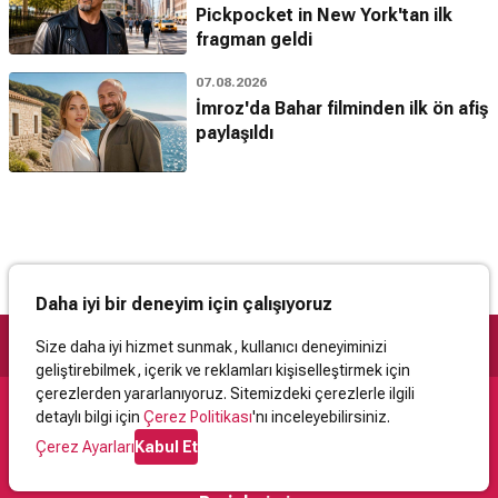
Pickpocket in New York'tan ilk
fragman geldi
07.08.2026
İmroz'da Bahar filminden ilk ön afiş
paylaşıldı
Daha iyi bir deneyim için çalışıyoruz
Size daha iyi hizmet sunmak, kullanıcı deneyiminizi
geliştirebilmek, içerik ve reklamları kişiselleştirmek için
çerezlerden yararlanıyoruz. Sitemizdeki çerezlerle ilgili
detaylı bilgi için
Çerez Politikası
'nı inceleyebilirsiniz.
Destek
Çerez Ayarları
Kabul Et
İletişim
Yardım
Kullanıcı Sözleşmesi
Çerez Politikası
Kişisel Verilerin Korunması
Yasal Uyarı