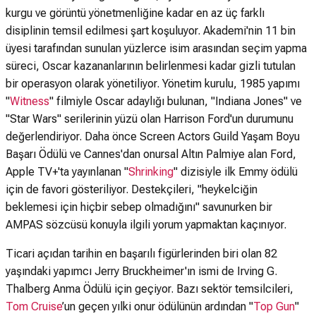
kurgu ve görüntü yönetmenliğine kadar en az üç farklı
disiplinin temsil edilmesi şart koşuluyor. Akademi'nin 11 bin
üyesi tarafından sunulan yüzlerce isim arasından seçim yapma
süreci, Oscar kazananlarının belirlenmesi kadar gizli tutulan
bir operasyon olarak yönetiliyor. Yönetim kurulu, 1985 yapımı
"
Witness
" filmiyle Oscar adaylığı bulunan, "Indiana Jones" ve
"Star Wars" serilerinin yüzü olan Harrison Ford'un durumunu
değerlendiriyor. Daha önce Screen Actors Guild Yaşam Boyu
Başarı Ödülü ve Cannes'dan onursal Altın Palmiye alan Ford,
Apple TV+'ta yayınlanan "
Shrinking
" dizisiyle ilk Emmy ödülü
için de favori gösteriliyor. Destekçileri, "heykelciğin
beklemesi için hiçbir sebep olmadığını" savunurken bir
AMPAS sözcüsü konuyla ilgili yorum yapmaktan kaçınıyor.
Ticari açıdan tarihin en başarılı figürlerinden biri olan 82
yaşındaki yapımcı Jerry Bruckheimer'ın ismi de Irving G.
Thalberg Anma Ödülü için geçiyor. Bazı sektör temsilcileri,
Tom Cruise
’un geçen yılki onur ödülünün ardından "
Top Gun
"