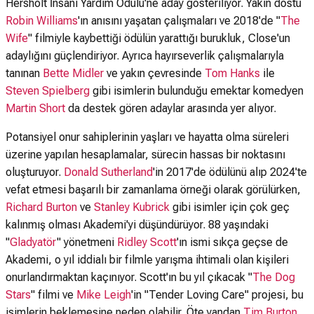
Hersholt İnsani Yardım Ödülü'ne aday gösteriliyor. Yakın dostu
Robin Williams
'ın anısını yaşatan çalışmaları ve 2018'de "
The
Wife
" filmiyle kaybettiği ödülün yarattığı burukluk, Close'un
adaylığını güçlendiriyor. Ayrıca hayırseverlik çalışmalarıyla
tanınan
Bette Midler
ve yakın çevresinde
Tom Hanks
ile
Steven Spielberg
gibi isimlerin bulunduğu emektar komedyen
Martin Short
da destek gören adaylar arasında yer alıyor.
Potansiyel onur sahiplerinin yaşları ve hayatta olma süreleri
üzerine yapılan hesaplamalar, sürecin hassas bir noktasını
oluşturuyor.
Donald Sutherland
'in 2017'de ödülünü alıp 2024'te
vefat etmesi başarılı bir zamanlama örneği olarak görülürken,
Richard Burton
ve
Stanley Kubrick
gibi isimler için çok geç
kalınmış olması Akademi'yi düşündürüyor. 88 yaşındaki
"
Gladyatör
" yönetmeni
Ridley Scott
'ın ismi sıkça geçse de
Akademi, o yıl iddialı bir filmle yarışma ihtimali olan kişileri
onurlandırmaktan kaçınıyor. Scott'ın bu yıl çıkacak "
The Dog
Stars
" filmi ve
Mike Leigh
'in "Tender Loving Care" projesi, bu
isimlerin beklemesine neden olabilir. Öte yandan
Tim Burton
,