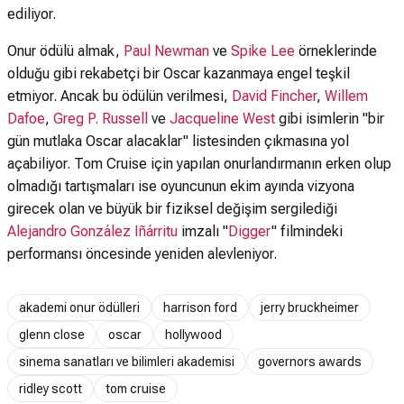
ediliyor.
Onur ödülü almak,
Paul Newman
ve
Spike Lee
örneklerinde
olduğu gibi rekabetçi bir Oscar kazanmaya engel teşkil
etmiyor. Ancak bu ödülün verilmesi,
David Fincher
,
Willem
Dafoe
,
Greg P. Russell
ve
Jacqueline West
gibi isimlerin "bir
gün mutlaka Oscar alacaklar" listesinden çıkmasına yol
açabiliyor. Tom Cruise için yapılan onurlandırmanın erken olup
olmadığı tartışmaları ise oyuncunun ekim ayında vizyona
girecek olan ve büyük bir fiziksel değişim sergilediği
Alejandro González Iñárritu
imzalı "
Digger
" filmindeki
performansı öncesinde yeniden alevleniyor.
akademi onur ödülleri
harrison ford
jerry bruckheimer
glenn close
oscar
hollywood
sinema sanatları ve bilimleri akademisi
governors awards
ridley scott
tom cruise