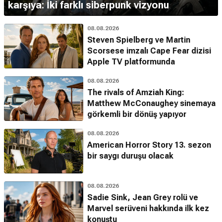
karşıya: İki farklı siberpunk vizyonu
08.08.2026
Steven Spielberg ve Martin
Scorsese imzalı Cape Fear dizisi
Apple TV platformunda
08.08.2026
The rivals of Amziah King:
Matthew McConaughey sinemaya
görkemli bir dönüş yapıyor
08.08.2026
American Horror Story 13. sezon
bir saygı duruşu olacak
08.08.2026
Sadie Sink, Jean Grey rolü ve
Marvel serüveni hakkında ilk kez
konuştu