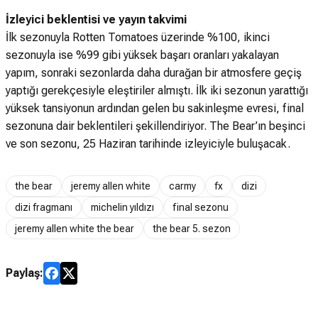
İzleyici beklentisi ve yayın takvimi
İlk sezonuyla Rotten Tomatoes üzerinde %100, ikinci
sezonuyla ise %99 gibi yüksek başarı oranları yakalayan
yapım, sonraki sezonlarda daha durağan bir atmosfere geçiş
yaptığı gerekçesiyle eleştiriler almıştı. İlk iki sezonun yarattığı
yüksek tansiyonun ardından gelen bu sakinleşme evresi, final
sezonuna dair beklentileri şekillendiriyor. The Bear’ın beşinci
ve son sezonu, 25 Haziran tarihinde izleyiciyle buluşacak.
the bear
jeremy allen white
carmy
fx
dizi
dizi fragmanı
michelin yıldızı
final sezonu
jeremy allen white the bear
the bear 5. sezon
Paylaş: