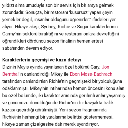
yıldızı alma umuduyla son bir servis için bir araya gelmek
zorundadır. Sonuçta, bir restoranı 'kusursuz' yapan şeyin
yemekler değil, insanlar olduğunu öğrenirler." ifadeleri yer
alıyor. Hikaye akışı, Sydney, Richie ve Sugar karakterlerinin
Carmy’nin sektörü bıraktığını ve restoranı onlara devrettiğini
öğrendikleri dördüncü sezon finalinin hemen ertesi
sabahından devam ediyor.
Karakterlerin geçmişi ve kaza detayı
Dizinin Mayıs ayında yayınlanan özel bölümü Gary,
Jon
Bernthal
’ın canlandırdığı Mikey ile
Ebon Moss-Bachrach
tarafından canlandırılan Richie’nin geçmişteki bir yolculuğuna
odaklanmıştı. Mikey’nin intiharından hemen öncesini konu alan
bu özel bölümde, iki karakter arasında gerilimli anlar yaşanmış
ve günümüze dönüldüğünde Richie’nin bir kavşakta trafik
kazası geçirdiği görülmüştü. Yeni sezon fragmanında
Richie’nin herhangi bir yaralanma belirtisi göstermemesi,
hikaye zaman çizelgesine dair merak uyandırıyor.