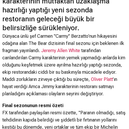
karakterinin mutfaktan uzaklaşma
hazırlığı yaptığı yeni sezonda
restoranın geleceği büyük bir
belirsizliğe sürükleniyor.
Dünyaca ünlü şef Carmen "Carmy" Berzatto’nun hikayesini
odağına alan The Bear dizisinin final sezonu için beklenen ilk
fragman yayınlandı.
Jeremy Allen White
tarafından
canlandırılan Carmy karakterinin yemek yapmadığı anlarda kim
olduğunu keşfetmek üzere ayrılma hazırlığı yaptığı sezonda,
ekip restorandaki ciddi bir su baskınıyla mücadele ediyor.
Maddi zorlukların zirveye çıktığı bu süreçte,
Oliver Platt
’ın
hayat verdiği Amca Jimmy karakterinin restoranı satmayı
planladığını açıklaması olayların seyrini değiştiriyor.
Final sezonunun resmi özeti
FX tarafından paylaşılan resmi özette, "Paranın olmadığı, satış
tehdidinin kapıda belirdiği ve şiddetli bir fırtınanın yollarını
kestiği bu dönemde, yeni ortaklar ve tüm ekip bir Michelin