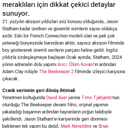
meraklıları için dikkat çekici detaylar
sunuyor.
21. yüzyılın aksiyon yıldızları söz konusu olduğunda, Jason
Statham kadar üretken ve güvenilir isimlerin sayısı oldukça
azdır. Eski bir French Connection modeli olan ve pek çok
yeteneği bünyesinde barındıran aktör, sayısız aksiyon filminde
boy göstererek önemli serilerin parçası haline geldi. İngiliz
yıldızla özdeşleşmeye başlayan Ocak ayında, Statham, 2024
yılının adrenalin dolu yapımı
Arıcı: Ölüm Kovanı
'ın ardından
Adam Clay rolüyle
The Beekeeper 2
filminde izleyici karşısına
çıkacak.
Crank serisinin geri dönüş ihtimali
Yönetmen koltuğunda
David Ayer
yerine
Timo Tjahjanto
’nun
oturduğu The Beekeeper devam filmi, orijinal yapımın
yakaladığı başarının ardından hayranların yoğun talebiyle
şekillendi. Jason Statham'ın kariyerinde geri dönmesi
beklenen tek yapım bu değil;
Mark Neveldine
ve
Brian