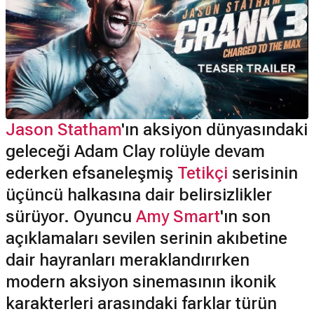
Jason Statham
'ın aksiyon dünyasındaki
geleceği Adam Clay rolüyle devam
ederken efsaneleşmiş
Tetikçi
serisinin
üçüncü halkasına dair belirsizlikler
sürüyor. Oyuncu
Amy Smart
'ın son
açıklamaları sevilen serinin akıbetine
dair hayranları meraklandırırken
modern aksiyon sinemasının ikonik
karakterleri arasındaki farklar türün