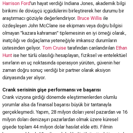
Harrison Ford
'un hayat verdiği Indiana Jones, akademik bilgi
birikimi ile dövüşçü içgüdülerini birleştirerek her durumu bir
araştırmacı gözüyle değerlendiriyor.
Bruce Willis
ile
özdeşleşen John McClane ise ekipmanı veya doğru bilgisi
olmayan "kazara kahraman" tiplemesinin en iyi örneği olarak,
inatçılığı ve doğaçlama yeteneğiyle imkansız durumların
üstesinden geliyor.
Tom Cruise
tarafından canlandırılan
Ethan
Hunt
ise her türlü olasılığı hesaplayan, fiziksel ve entelektüel
sınırların en uç noktasında operasyon yürüten, güvenin her
zaman doğru sonuç verdiği bir partner olarak aksiyon
dünyasında yer alıyor.
Crank serisinin gişe performansı ve başarısı
Crank vizyona girdiği dönemde eleştirmenlerden olumlu
yorumlar alsa da finansal başarısı büyük bir tantanayla
gerçekleşmedi. Yapım, 28 milyon doları yerel pazardan ve 16
milyon doları denizaşırı pazarlardan olmak üzere küresel
gişede toplam 44 milyon dolar hasılat elde etti. Filmin