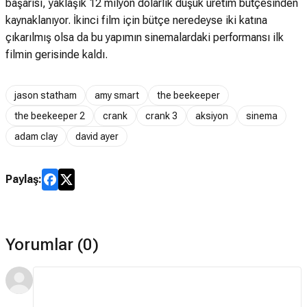
başarısı, yaklaşık 12 milyon dolarlık düşük üretim bütçesinden
kaynaklanıyor. İkinci film için bütçe neredeyse iki katına
çıkarılmış olsa da bu yapımın sinemalardaki performansı ilk
filmin gerisinde kaldı.
jason statham
amy smart
the beekeeper
the beekeeper 2
crank
crank 3
aksiyon
sinema
adam clay
david ayer
Paylaş:
Yorumlar (0)