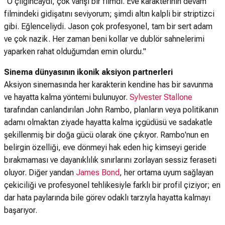
"O çılgıncaydı, çok vahşi bir filmdi. Eve karakterinin devam
filmindeki gidişatını seviyorum; şimdi altın kalpli bir striptizci
gibi. Eğlenceliydi. Jason çok profesyonel, tam bir sert adam
ve çok nazik. Her zaman beni kollar ve dublör sahnelerimi
yaparken rahat olduğumdan emin olurdu."
Sinema dünyasının ikonik aksiyon partnerleri
Aksiyon sinemasında her karakterin kendine has bir savunma
ve hayatta kalma yöntemi bulunuyor.
Sylvester Stallone
tarafından canlandırılan John Rambo, planların veya politikanın
adamı olmaktan ziyade hayatta kalma içgüdüsü ve sadakatle
şekillenmiş bir doğa gücü olarak öne çıkıyor. Rambo'nun en
belirgin özelliği, eve dönmeyi hak eden hiç kimseyi geride
bırakmaması ve dayanıklılık sınırlarını zorlayan sessiz feraseti
oluyor. Diğer yandan
James Bond
, her ortama uyum sağlayan
çekiciliği ve profesyonel tehlikesiyle farklı bir profil çiziyor; en
dar hata paylarında bile görev odaklı tarzıyla hayatta kalmayı
başarıyor.