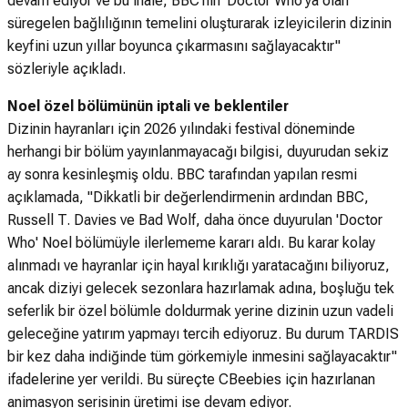
devam ediyor ve bu ihale, BBC'nin 'Doctor Who'ya olan
süregelen bağlılığının temelini oluşturarak izleyicilerin dizinin
keyfini uzun yıllar boyunca çıkarmasını sağlayacaktır"
sözleriyle açıkladı.
Noel özel bölümünün iptali ve beklentiler
Dizinin hayranları için 2026 yılındaki festival döneminde
herhangi bir bölüm yayınlanmayacağı bilgisi, duyurudan sekiz
ay sonra kesinleşmiş oldu. BBC tarafından yapılan resmi
açıklamada, "Dikkatli bir değerlendirmenin ardından BBC,
Russell T. Davies ve Bad Wolf, daha önce duyurulan 'Doctor
Who' Noel bölümüyle ilerlememe kararı aldı. Bu karar kolay
alınmadı ve hayranlar için hayal kırıklığı yaratacağını biliyoruz,
ancak diziyi gelecek sezonlara hazırlamak adına, boşluğu tek
seferlik bir özel bölümle doldurmak yerine dizinin uzun vadeli
geleceğine yatırım yapmayı tercih ediyoruz. Bu durum TARDIS
bir kez daha indiğinde tüm görkemiyle inmesini sağlayacaktır"
ifadelerine yer verildi. Bu süreçte CBeebies için hazırlanan
animasyon serisinin üretimi ise devam ediyor.