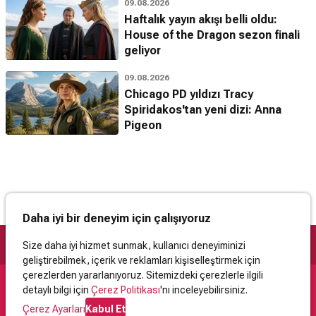
09.08.2026
Haftalık yayın akışı belli oldu:
House of the Dragon sezon finali
geliyor
09.08.2026
Chicago PD yıldızı Tracy
Spiridakos'tan yeni dizi: Anna
Pigeon
Daha iyi bir deneyim için çalışıyoruz
Size daha iyi hizmet sunmak, kullanıcı deneyiminizi
geliştirebilmek, içerik ve reklamları kişiselleştirmek için
çerezlerden yararlanıyoruz. Sitemizdeki çerezlerle ilgili
detaylı bilgi için
Çerez Politikası
'nı inceleyebilirsiniz.
Destek
Çerez Ayarları
Kabul Et
İletişim
Yardım
Kullanıcı Sözleşmesi
Çerez Politikası