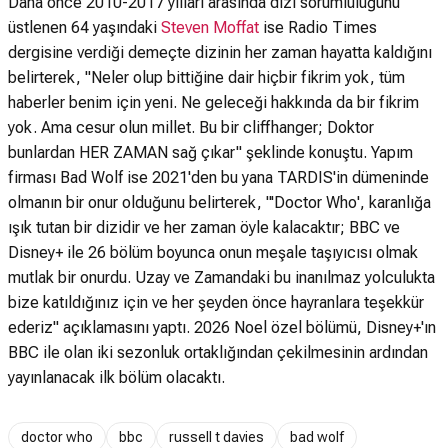
Daha önce 2010-2017 yılları arasında dizi sorumluluğunu
üstlenen 64 yaşındaki
Steven Moffat
ise Radio Times
dergisine verdiği demeçte dizinin her zaman hayatta kaldığını
belirterek, "Neler olup bittiğine dair hiçbir fikrim yok, tüm
haberler benim için yeni. Ne geleceği hakkında da bir fikrim
yok. Ama cesur olun millet. Bu bir cliffhanger; Doktor
bunlardan HER ZAMAN sağ çıkar" şeklinde konuştu. Yapım
firması Bad Wolf ise 2021'den bu yana TARDIS'in dümeninde
olmanın bir onur olduğunu belirterek, "'Doctor Who', karanlığa
ışık tutan bir dizidir ve her zaman öyle kalacaktır; BBC ve
Disney+ ile 26 bölüm boyunca onun meşale taşıyıcısı olmak
mutlak bir onurdu. Uzay ve Zamandaki bu inanılmaz yolculukta
bize katıldığınız için ve her şeyden önce hayranlara teşekkür
ederiz" açıklamasını yaptı. 2026 Noel özel bölümü, Disney+'ın
BBC ile olan iki sezonluk ortaklığından çekilmesinin ardından
yayınlanacak ilk bölüm olacaktı.
doctor who
bbc
russell t davies
bad wolf