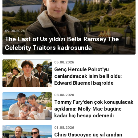
09.08.2026
The Last of Us yıldızı Bella Ramsey The
Celebrity Traitors kadrosunda
05.08.2026
Genç Hercule Poirot'yu
canlandıracak isim belli oldu:
Edward Bluemel başrolde
03.08.2026
Tommy Fury'den çok konuşulacak
açıklama: Molly-Mae bugüne
kadar hiç hesap ödemedi
01.08.2026
Chris Gascoyne üç yıl aradan