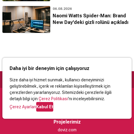
06.08.2026
Naomi Watts Spider-Man: Brand
New Day'deki gizli rolünü açıkladı
Daha iyi bir deneyim için çalışıyoruz
Size daha iyi hizmet sunmak, kullanıcı deneyiminizi
geliştirebilmek, içerik ve reklamları kişiselleştirmek için
çerezlerden yararlanıyoruz. Sitemizdeki çerezlerle ilgili
detaylı bilgi için
Çerez Politikası
'nı inceleyebilirsiniz.
Destek
Çerez Ayarları
Kabul Et
İletişim
Yardım
Kullanıcı Sözleşmesi
Çerez Politikası
Kişisel Verilerin Korunması
Yasal Uyarı
Projelerimiz
doviz.com