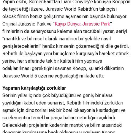
Yapım ekibi, ScreenRant’tan Liam Crowley’e konuşan Koepp’in
de teyit ettiği üzere, Jurassic World Rebirth'ün takipçisi
olacak filmin henüz geliştirme aşamasının başında bulunuyor.
Orijinal Jurassic Park ve "
Kayıp Dünya: Jurassic Park
"
filmlerinin de senaryosunu kaleme alan tecrübeli yazar, seriyi
"mantıklı ve bilimsel olarak inandırıcı bir şekilde nasıl
genişleteceklerini" henüz kimsenin çözemediğini dile getirdi.
Rebirth ile başlayan yeni bir üçleme kurgusuyla hareket etmek
yerine, her seferinde tek bir kaliteli film yapmaya
odaklanılması gerektiğini savunan Koepp, şu anki dikkatinin
Jurassic World 5 üzerine yoğunlaştığını ifade etti.
Yapımın karşılaştığı zorluklar
Serinin yıllar içinde çok büyüdüğünü ve geniş bir alana
yayıldığını kabul eden senarist, Rebirth filmindeki zorlukları
aşmak için dinozorları tek bir özel lokasyonla kısıtladığını ve
su elementini temel bir parça haline getirdiğini açıkladı.
Gelecekteki projelerin kaderinin mantık ve bilim arasındaki
dengenin kurulmasına bağlı olduğunu vurgulayan Koepp,