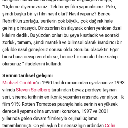
"Üçleme diyemezsiniz. Tek bir iyi film yapmalısınız. Peki,
şimdi başka bir iyi film nasıl olur? Nasıl yaparız? Bence
Rebirth'ün zorluğu, serilerin çok büyük, çok dağınık hale
gelmiş olmasıydı. Dinozorları kısıtlayarak onları yeniden özel
kılalım dedik. Bu yüzden onları bu şeye kısıtladık ve sonraki
zorluk, tamam, şimdi mantıklı ve bilimsel olarak inandırıcı bir
şekilde nasıl genişleriz sorusu oldu. Soru bu olacaktır. Eğer
birisi buna cevap verebilirse, bence bir sonraki filme sahip
olursunuz." ifadelerini kullandı.
Serinin tarihsel gelişimi
Michael Crichton
'ın 1990 tarihli romanından uyarlanan ve 1993
yılında
Steven Spielberg
tarafından beyaz perdeye taşınan
seri, sinema tarihinin en ikonik yapımları arasında yer alıyor. İlk
film 91% Rotten Tomatoes puanıyla hala serinin en yüksek
dereceli yapımı olma unvanını korurken, 1997 ve 2001
yıllarında gelen devam filmleriyle orijinal üçleme
tamamlanmıştı. On yılı aşkın bir sessizliğin ardından
Colin