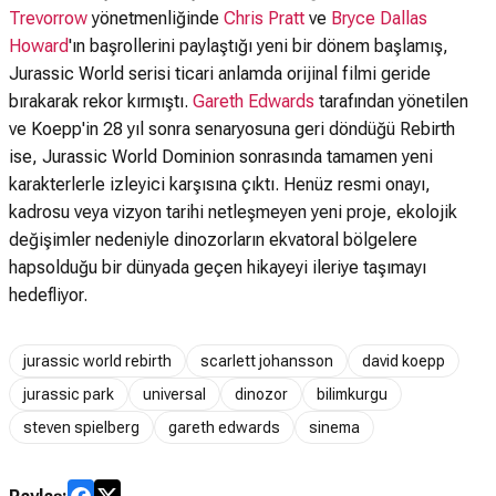
Trevorrow
yönetmenliğinde
Chris Pratt
ve
Bryce Dallas
Howard
'ın başrollerini paylaştığı yeni bir dönem başlamış,
Jurassic World serisi ticari anlamda orijinal filmi geride
bırakarak rekor kırmıştı.
Gareth Edwards
tarafından yönetilen
ve Koepp'in 28 yıl sonra senaryosuna geri döndüğü Rebirth
ise, Jurassic World Dominion sonrasında tamamen yeni
karakterlerle izleyici karşısına çıktı. Henüz resmi onayı,
kadrosu veya vizyon tarihi netleşmeyen yeni proje, ekolojik
değişimler nedeniyle dinozorların ekvatoral bölgelere
hapsolduğu bir dünyada geçen hikayeyi ileriye taşımayı
hedefliyor.
jurassic world rebirth
scarlett johansson
david koepp
jurassic park
universal
dinozor
bilimkurgu
steven spielberg
gareth edwards
sinema