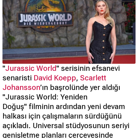
"
Jurassic World
" serisinin efsanevi
senaristi
David Koepp
,
Scarlett
Johansson
’ın başrolünde yer aldığı
"Jurassic World: Yeniden
Doğuş" filminin ardından yeni devam
halkası için çalışmaların sürdüğünü
açıkladı. Universal stüdyosunun seriyi
genişletme planları çerçevesinde