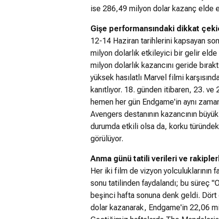
ise 286,49 milyon dolar kazanç elde et
Gişe performansındaki dikkat çekic
12-14 Haziran tarihlerini kapsayan so
milyon dolarlık etkileyici bir gelir 
milyon dolarlık kazancını geride bırak
yüksek hasılatlı Marvel filmi karşısında
kanıtlıyor. 18. günden itibaren, 23. ve
hemen her gün Endgame'in aynı zaman 
Avengers destanının kazancının büyük
durumda etkili olsa da, korku türündeki 
görülüyor.
Anma günü tatili verileri ve rakipler
Her iki film de vizyon yolculuklarının
sonu tatilinden faydalandı; bu süreç 
beşinci hafta sonuna denk geldi. Dört
dolar kazanarak, Endgame'in 22,06 mily