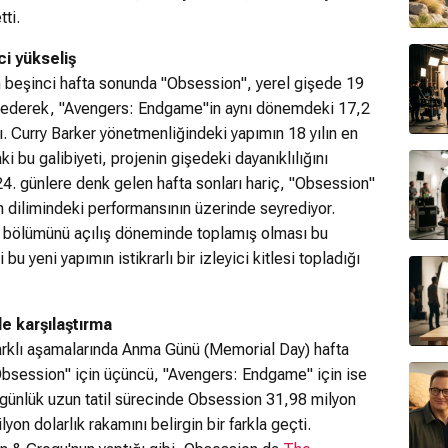
ti.
i yükseliş
n beşinci hafta sonunda "Obsession", yerel gişede 19
elde ederek, "Avengers: Endgame"in aynı dönemdeki 17,2
tı. Curry Barker yönetmenliğindeki yapımın 18 yılın en
ki bu galibiyeti, projenin gişedeki dayanıklılığını
 24. günlere denk gelen hafta sonları hariç, "Obsession"
dilimindeki performansının üzerinde seyrediyor.
 bölümünü açılış döneminde toplamış olması bu
bu yeni yapımın istikrarlı bir izleyici kitlesi topladığı
le karşılaştırma
 farklı aşamalarında Anma Günü (Memorial Day) hafta
"Obsession" için üçüncü, "Avengers: Endgame" için ise
 günlük uzun tatil sürecinde Obsession 31,98 milyon
on dolarlık rakamını belirgin bir farkla geçti.