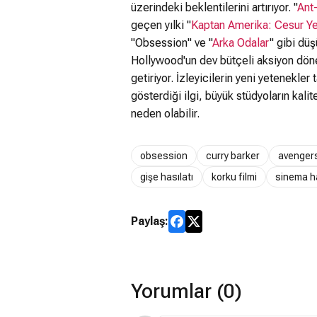
üzerindeki beklentilerini artırıyor. "
Ant
geçen yılki "
Kaptan Amerika: Cesur Y
"Obsession" ve "
Arka Odalar
" gibi düş
Hollywood'un dev bütçeli aksiyon dönem
getiriyor. İzleyicilerin yeni yetenekler
gösterdiği ilgi, büyük stüdyoların kal
neden olabilir.
obsession
curry barker
avenger
gişe hasılatı
korku filmi
sinema h
Paylaş:
Yorumlar (0)