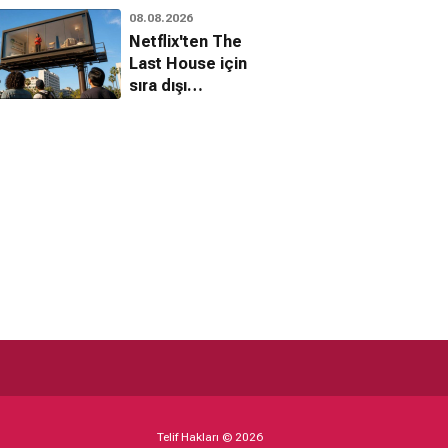
heyecan verici
08.08.2026
detaylar
Netflix'ten The
Last House için
sıra dışı
kampanya
Telif Hakları © 2026