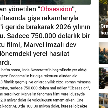
an yönetilen "
Obsession
",
aftasında gişe rakamlarıyla
08.0
"i geride bırakarak 2026 yılının
Cra
haz
u. Sadece 750.000 dolarlık bir
u filmi, Marvel imzalı dev
önemdeki yerel hasılat
ardı.
hafta sonra, Inde Navarrette'in başrolünde yer aldığı
ngers: Endgame"in bir gişe rekorunu elinden aldı.
3 filmlik geçmişi ve onlarca yıllık çizgi roman mirasına
aksine, sadece 750.000 dolara mal edilen "Obsession",
rı sergiliyor. Marvel'ın fenomen filmi yerel düzeyde
2,8 milyar dolar ile yolculuğunu tamamlarken; One
a kadar ABD'de 188,38 milyon dolar, küresel ölçekte