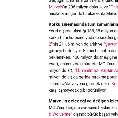
Geçtiğimiz haftalarda The Mandaloria
Marvels
'ın 206 milyon dolarlık ve "
The
hasılatlarını geride bırakarak iki Marvel
Korku sinemasında tüm zamanların en
Yerel gişede ulaştığı 188,38 milyon do
korku filmi listesine yedinci sıradan 
2
"nin 211,6 milyon dolarlık ve "
Şeytan
girmeyi hedefliyor. Filmin bu hafta dü
beklenirken, 400 milyon dolar eşiğine 
eseri, önümüzdeki süreçte MCU'nun en
milyon dolar), "
İlk Yenilmez: Kaptan A
milyon dolar) da geride bırakma potans
Temmuz'da vizyona girecek olan "
Köt
karşılaşmayacak gibi görünüyor.
Marvel'ın geleceği ve değişen izleyi
MCU'nun beşinci evresinin başlamasın
& Wolverine
" dışında büyük başarı ya