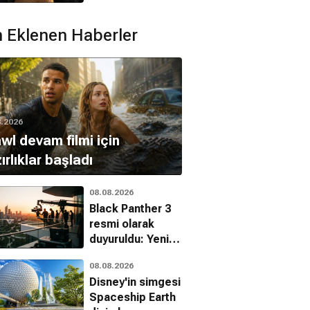
ile Starman
kadrosunda
 Eklenen Haberler
8.2026
wl devam filmi için
ırlıklar başladı
08.08.2026
Black Panther 3
resmi olarak
duyuruldu: Yeni
başrol belli oldu
08.08.2026
Disney'in simgesi
Spaceship Earth