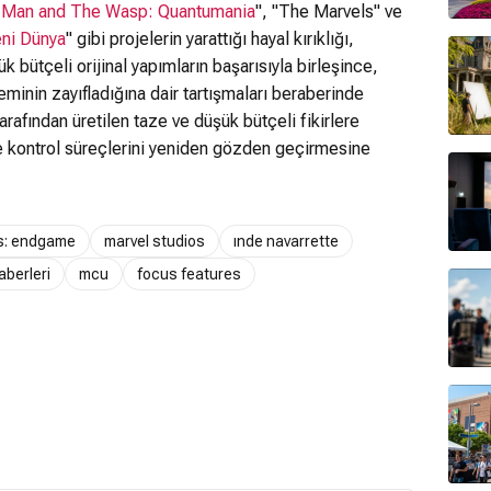
-Man and The Wasp: Quantumania
", "The Marvels" ve
eni Dünya
" gibi projelerin yarattığı hayal kırıklığı,
ük bütçeli orijinal yapımların başarısıyla birleşince,
inin zayıfladığına dair tartışmaları beraberinde
 tarafından üretilen taze ve düşük bütçeli fikirlere
ite kontrol süreçlerini yeniden gözden geçirmesine
s: endgame
marvel studios
ınde navarrette
aberleri
mcu
focus features