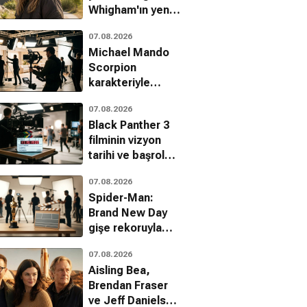
Whigham'ın yeni
adresi belli oldu
07.08.2026
Michael Mando
Scorpion
karakteriyle
Marvel'a geri
07.08.2026
döndü
Black Panther 3
filminin vizyon
tarihi ve başrolü
açıklandı
07.08.2026
Spider-Man:
Brand New Day
gişe rekoruyla
zirveye yerleşti
07.08.2026
Aisling Bea,
Brendan Fraser
ve Jeff Daniels