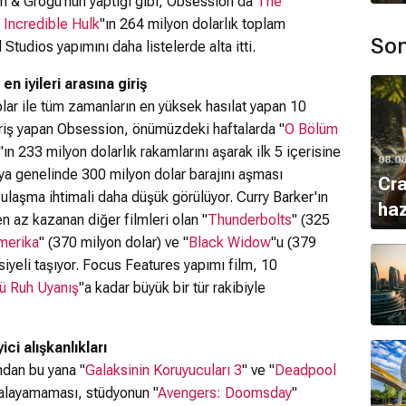
n & Grogu'nun yaptığı gibi, Obsession da
The
 Incredible Hulk
"ın 264 milyon dolarlık toplam
Son
 Studios yapımını daha listelerde alta itti.
 iyileri arasına giriş
lar ile tüm zamanların en yüksek hasılat yapan 10
giriş yapan Obsession, önümüzdeki haftalarda "
O Bölüm
"ın 233 milyon dolarlık rakamlarını aşarak ilk 5 içerisine
08.0
nya genelinde 300 milyon dolar barajını aşması
Cra
ulaşma ihtimali daha düşük görülüyor. Curry Barker'ın
haz
 az kazanan diğer filmleri olan "
Thunderbolts
" (325
merika
" (370 milyon dolar) ve "
Black Widow
"u (379
iyeli taşıyor. Focus Features yapımı film, 10
ü Ruh Uyanış
"a kadar büyük bir tür rakibiyle
ci alışkanlıkları
dan bu yana "
Galaksinin Koruyucuları 3
" ve "
Deadpool
kalayamaması, stüdyonun "
Avengers: Doomsday
"