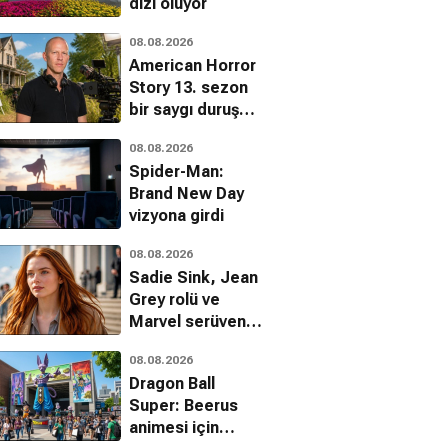
dizi oluyor
08.08.2026
American Horror
Story 13. sezon
bir saygı duruşu
olacak
08.08.2026
Spider-Man:
Brand New Day
vizyona girdi
08.08.2026
Sadie Sink, Jean
Grey rolü ve
Marvel serüveni
hakkında ilk kez
08.08.2026
konuştu
Dragon Ball
Super: Beerus
animesi için