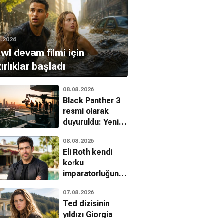
8.2026
wl devam filmi için
ırlıklar başladı
08.08.2026
Black Panther 3
resmi olarak
duyuruldu: Yeni
başrol belli oldu
08.08.2026
Eli Roth kendi
korku
imparatorluğunu
kuruyor: The
07.08.2026
Horror Section
Ted dizisinin
yıldızı Giorgia