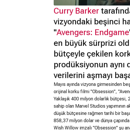
Curry Barker
tarafınd
vizyondaki beşinci h
"
Avengers: Endgame
en büyük sürprizi old
bütçeyle çekilen kork
prodüksiyonun aynı d
verilerini aşmayı baş
Mayıs ayında vizyona girmesinden beş 
orijinal korku filmi "Obsession", "Ave
Yaklaşık 400 milyon dolarlık bütçesi, 2
sahip olan Marvel Studios yapımının 
düşük bütçesine rağmen tarihi bir başa
858,37 milyon dolar ve dünya çapında 
Wish Willow imzalı "Obsession" şu an