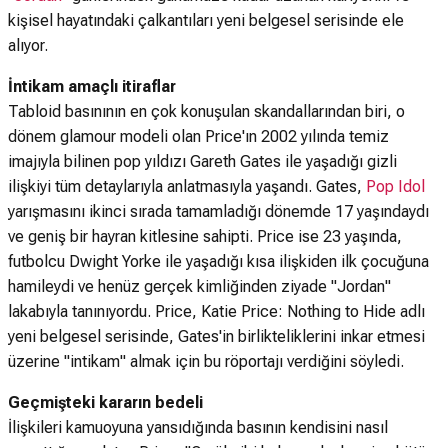
kişisel hayatındaki çalkantıları yeni belgesel serisinde ele
alıyor.
İntikam amaçlı itiraflar
Tabloid basınının en çok konuşulan skandallarından biri, o
dönem glamour modeli olan Price'ın 2002 yılında temiz
imajıyla bilinen pop yıldızı Gareth Gates ile yaşadığı gizli
ilişkiyi tüm detaylarıyla anlatmasıyla yaşandı. Gates,
Pop Idol
yarışmasını ikinci sırada tamamladığı dönemde 17 yaşındaydı
ve geniş bir hayran kitlesine sahipti. Price ise 23 yaşında,
futbolcu Dwight Yorke ile yaşadığı kısa ilişkiden ilk çocuğuna
hamileydi ve henüz gerçek kimliğinden ziyade "Jordan"
lakabıyla tanınıyordu. Price, Katie Price: Nothing to Hide adlı
yeni belgesel serisinde, Gates'in birlikteliklerini inkar etmesi
üzerine "intikam" almak için bu röportajı verdiğini söyledi.
Geçmişteki kararın bedeli
İlişkileri kamuoyuna yansıdığında basının kendisini nasıl