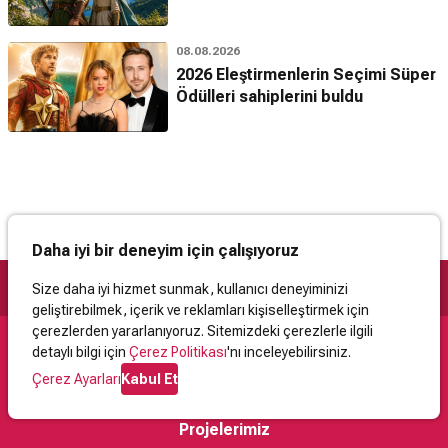
08.08.2026
2026 Eleştirmenlerin Seçimi Süper
Ödülleri sahiplerini buldu
Daha iyi bir deneyim için çalışıyoruz
Size daha iyi hizmet sunmak, kullanıcı deneyiminizi
geliştirebilmek, içerik ve reklamları kişiselleştirmek için
çerezlerden yararlanıyoruz. Sitemizdeki çerezlerle ilgili
detaylı bilgi için
Çerez Politikası
'nı inceleyebilirsiniz.
Destek
Çerez Ayarları
Kabul Et
İletişim
Yardım
Kullanıcı Sözleşmesi
Çerez Politikası
Kişisel Verilerin Korunması
Yasal Uyarı
Projelerimiz