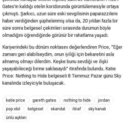
Gates'in kaldığı otelin koridorunda görüntülemesiyle ortaya
çıkmıştı. Şarkıcı, uzun süre eski sevgilisinin paparazzilere
haber verdiğinden şüphelenmiş olsa da, 20 yıldan fazla bir
süre sonra belgesel çekimleri sırasında durumun böyle
olmadığını öğrendiğinde görünür bir rahatlama yaşadı.
Kariyerindeki bu dönüm noktasını değerlendiren Price, "Eğer
zamanı geri alabilseydim, onun iyiliği için bekaretini asla
almamış olmayı dilerdim. Keşke bunu sevdiği ve ilişki
yaşayabileceği birine saklasaydı" itirafında bulundu. Katie
Price: Nothing to Hide belgeseli 8 Temmuz Pazar günü Sky
kanalında izleyiciyle buluşacak.
katie price
gareth gates
nothing to hide
jordan
pop ıdol
belgesel
skandal
itiraf
sky kanalı
ünlü aşkları