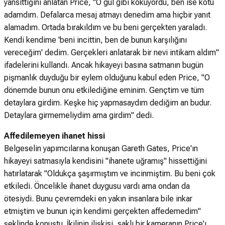
yansıttığını anlatan Price, "O gül gibi kokuyordu, ben ise kötü
adamdım. Defalarca mesaj atmayı denedim ama hiçbir yanıt
alamadım. Ortada bırakıldım ve bu beni gerçekten yaraladı.
Kendi kendime 'beni incittin, ben de bunun karşılığını
vereceğim' dedim. Gerçekleri anlatarak bir nevi intikam aldım"
ifadelerini kullandı. Ancak hikayeyi basına satmanın bugün
pişmanlık duyduğu bir eylem olduğunu kabul eden Price, "O
dönemde bunun onu etkilediğine eminim. Gençtim ve tüm
detaylara girdim. Keşke hiç yapmasaydım dediğim an budur.
Detaylara girmemeliydim ama girdim" dedi.
Affedilemeyen ihanet hissi
Belgeselin yapımcılarına konuşan Gareth Gates, Price'ın
hikayeyi satmasıyla kendisini "ihanete uğramış" hissettiğini
hatırlatarak "Oldukça şaşırmıştım ve incinmiştim. Bu beni çok
etkiledi. Öncelikle ihanet duygusu vardı ama ondan da
ötesiydi. Bunu çevremdeki en yakın insanlara bile inkar
etmiştim ve bunun için kendimi gerçekten affedemedim"
şeklinde konuştu. İkilinin ilişkisi, saklı bir kameranın Price'ı