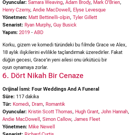
Oyuncular:
Samara Weaving
,
Adam Brody
,
Mark O'Brien
,
Henry Czerny
,
Andie MacDowell
,
Elyse Levesque
Yönetmen:
Matt Bettinelli-olpin
,
Tyler Gillett
Senarist:
Ryan Murphy
,
Guy Busick
Yapım:
2019
-
ABD
Korku, gizem ve komedi türündeki bu filmde Grace ve Alex,
18 aylık ilişkilerini evlilikle taçlandırmak üzeredirler. Fakat
düğün gecesi, Grace'in yeni ailesi onu ürkütücü bir
oyun oynamaya zorlar.
6. Dört Nikah Bir Cenaze
Orijinal İsmi: Four Weddings And A Funeral
Süre:
117 dakika
Tür:
Komedi
,
Dram
,
Romantik
Oyuncular:
Kristin Scott Thomas
,
Hugh Grant
,
John Hannah
,
Andie MacDowell
,
Simon Callow
,
James Fleet
Yönetmen:
Mike Newell
Senarist:
Richard Curtis