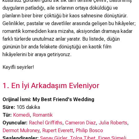
kusursuz görünen günü sık sık tam tersine çevirir; bastırılmış
duyguların patladığı, aile sırlarının ortaya döküldüğü ve
planların birer birer çöktüğü bir kaos sahnesine dönüştürür.
Gelinlikler, pastalar ve davetliler arasında gelişen bu hikâyeler;
romantik komediden kara mizaha, aksiyondan dramaya kadar
farklı türlerde unutulmaz anlar yaratır. Bu listede, düğün
gününün bir anda felakete dönüştüğü en kaotik film
hikâyelerini bir araya getiriyoruz.
Keyifli seyirler!
1. En İyi Arkadaşım Evleniyor
Orijinal İsmi: My Best Friend's Wedding
Süre:
105 dakika
Tür:
Komedi
,
Romantik
Oyuncular:
Rachel Griffiths
,
Cameron Diaz
,
Julia Roberts
,
Dermot Mulroney
,
Rupert Everett
,
Philip Bosco
Seslendirenler:
Şenay Gürler
,
Tolga Tibet
,
Figen Sümeli
,