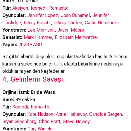
Süre:
101 dakika
Tür:
Aksiyon
,
Komedi
,
Romantik
Oyuncular:
Jennifer Lopez
,
Josh Duhamel
,
Jennifer
Coolidge
,
Lenny Kravitz
,
D'Arcy Carden
,
Callie Hernandez
Yönetmen:
Lee Morrison
,
Jason Moore
Senarist:
Mark Hammer
,
Elizabeth Meriwether
Yapım:
2023
-
ABD
Bir çiftin abartılı düğünleri, suçlular tarafından basılır. Ailelerini
kurtarma sürecinde bu çift, ilk etapta birbirlerine neden aşık
olduklarını yeniden keşfederler.
4. Gelinlerin Savaşı
Orijinal İsmi: Bride Wars
Süre:
89 dakika
Tür:
Komedi
,
Romantik
Oyuncular:
Kate Hudson
,
Anne Hathaway
,
Candice Bergen
,
Bryan Greenberg
,
Chris Pratt
,
Steve Howey
Yönetmen:
Gary Winick