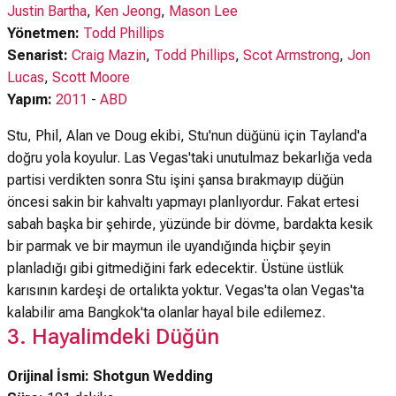
Justin Bartha
,
Ken Jeong
,
Mason Lee
Yönetmen:
Todd Phillips
Senarist:
Craig Mazin
,
Todd Phillips
,
Scot Armstrong
,
Jon
Lucas
,
Scott Moore
Yapım:
2011
-
ABD
Stu, Phil, Alan ve Doug ekibi, Stu'nun düğünü için Tayland'a
doğru yola koyulur. Las Vegas'taki unutulmaz bekarlığa veda
partisi verdikten sonra Stu işini şansa bırakmayıp düğün
öncesi sakin bir kahvaltı yapmayı planlıyordur. Fakat ertesi
sabah başka bir şehirde, yüzünde bir dövme, bardakta kesik
bir parmak ve bir maymun ile uyandığında hiçbir şeyin
planladığı gibi gitmediğini fark edecektir. Üstüne üstlük
karısının kardeşi de ortalıkta yoktur. Vegas'ta olan Vegas'ta
kalabilir ama Bangkok'ta olanlar hayal bile edilemez.
3. Hayalimdeki Düğün
Orijinal İsmi: Shotgun Wedding