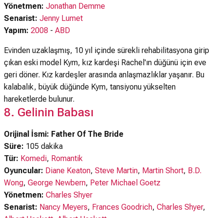
Yönetmen:
Jonathan Demme
Senarist:
Jenny Lumet
Yapım:
2008
-
ABD
Evinden uzaklaşmış, 10 yıl içinde sürekli rehabilitasyona girip
çıkan eski model Kym, kız kardeşi Rachel'ın düğünü için eve
geri döner. Kız kardeşler arasında anlaşmazlıklar yaşanır. Bu
kalabalık, büyük düğünde Kym, tansiyonu yükselten
hareketlerde bulunur.
8. Gelinin Babası
Orijinal İsmi: Father Of The Bride
Süre:
105 dakika
Tür:
Komedi
,
Romantik
Oyuncular:
Diane Keaton
,
Steve Martin
,
Martin Short
,
B.D.
Wong
,
George Newbern
,
Peter Michael Goetz
Yönetmen:
Charles Shyer
Senarist:
Nancy Meyers
,
Frances Goodrich
,
Charles Shyer
,