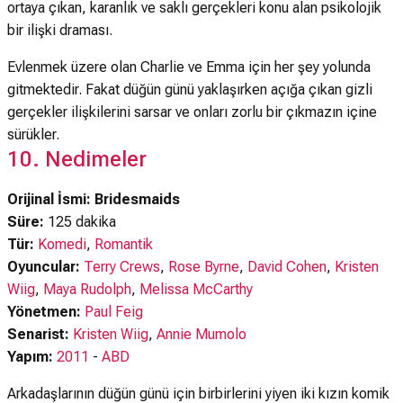
ortaya çıkan, karanlık ve saklı gerçekleri konu alan psikolojik
bir ilişki draması.
Evlenmek üzere olan Charlie ve Emma için her şey yolunda
gitmektedir. Fakat düğün günü yaklaşırken açığa çıkan gizli
gerçekler ilişkilerini sarsar ve onları zorlu bir çıkmazın içine
sürükler.
10. Nedimeler
Orijinal İsmi: Bridesmaids
Süre:
125 dakika
Tür:
Komedi
,
Romantik
Oyuncular:
Terry Crews
,
Rose Byrne
,
David Cohen
,
Kristen
Wiig
,
Maya Rudolph
,
Melissa McCarthy
Yönetmen:
Paul Feig
Senarist:
Kristen Wiig
,
Annie Mumolo
Yapım:
2011
-
ABD
Arkadaşlarının düğün günü için birbirlerini yiyen iki kızın komik