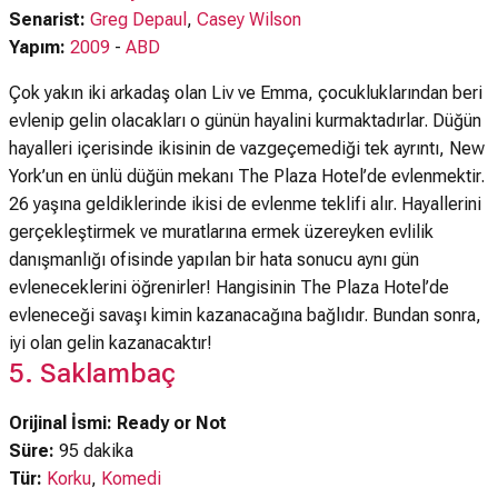
Senarist:
Greg Depaul
,
Casey Wilson
Yapım:
2009
-
ABD
Çok yakın iki arkadaş olan Liv ve Emma, çocukluklarından beri
evlenip gelin olacakları o günün hayalini kurmaktadırlar. Düğün
hayalleri içerisinde ikisinin de vazgeçemediği tek ayrıntı, New
York’un en ünlü düğün mekanı The Plaza Hotel’de evlenmektir.
26 yaşına geldiklerinde ikisi de evlenme teklifi alır. Hayallerini
gerçekleştirmek ve muratlarına ermek üzereyken evlilik
danışmanlığı ofisinde yapılan bir hata sonucu aynı gün
evleneceklerini öğrenirler! Hangisinin The Plaza Hotel’de
evleneceği savaşı kimin kazanacağına bağlıdır. Bundan sonra,
iyi olan gelin kazanacaktır!
5. Saklambaç
Orijinal İsmi: Ready or Not
Süre:
95 dakika
Tür:
Korku
,
Komedi