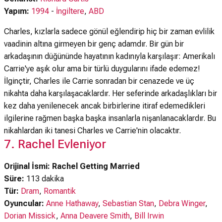
Yapım:
1994
-
İngiltere
,
ABD
Charles, kızlarla sadece gönül eğlendirip hiç bir zaman evlilik
vaadinin altına girmeyen bir genç adamdır. Bir gün bir
arkadaşının düğününde hayatının kadınıyla karşılaşır: Amerikalı
Carrie'ye aşık olur ama bir türlü duygularını ifade edemez!
İlginçtir, Charles ile Carrie sonradan bir cenazede ve üç
nikahta daha karşılaşacaklardır. Her seferinde arkadaşlıkları bir
kez daha yenilenecek ancak birbirlerine itiraf edemedikleri
ilgilerine rağmen başka başka insanlarla nişanlanacaklardır. Bu
nikahlardan iki tanesi Charles ve Carrie'nin olacaktır.
7. Rachel Evleniyor
Orijinal İsmi: Rachel Getting Married
Süre:
113 dakika
Tür:
Dram
,
Romantik
Oyuncular:
Anne Hathaway
,
Sebastian Stan
,
Debra Winger
,
Dorian Missick
,
Anna Deavere Smith
,
Bill Irwin