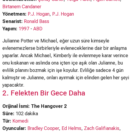
Birtanem Candaner
Yönetmen:
P.J. Hogan
,
P.J. Hogan
Senarist:
Ronald Bass
Yapım:
1997
-
ABD
Julianne Potter ve Michael, eğer uzun süre kimseyle
evlenemezlerse birbirleriyle evleneceklerine dair bir anlaşma
yaparlar. Ancak Michael, Kimberly ile evlenmeye karar verince
onu kıskanan ve aslında ona içten içe aşık olan Julianne, bu
evlilik planını bozmak için işe koyulur. Evliliğe sadece 4 gün
kalmıştır ve Julianne, onları ayırmak için elinden gelen her şeyi
yapacaktır.
2. Felekten Bir Gece Daha
Orijinal İsmi: The Hangover 2
Süre:
102 dakika
Tür:
Komedi
Oyuncular:
Bradley Cooper
,
Ed Helms
,
Zach Galifianakis
,