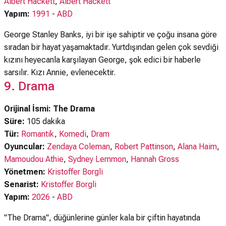
Albert Hackett
,
Albert Hackett
Yapım:
1991
-
ABD
George Stanley Banks, iyi bir işe sahiptir ve çoğu insana göre
sıradan bir hayat yaşamaktadır. Yurtdışından gelen çok sevdiği
kızını heyecanla karşılayan George, şok edici bir haberle
sarsılır. Kızı Annie, evlenecektir.
9. Drama
Orijinal İsmi: The Drama
Süre:
105 dakika
Tür:
Romantik
,
Komedi
,
Dram
Oyuncular:
Zendaya Coleman
,
Robert Pattinson
,
Alana Haim
,
Mamoudou Athie
,
Sydney Lemmon
,
Hannah Gross
Yönetmen:
Kristoffer Borgli
Senarist:
Kristoffer Borgli
Yapım:
2026
-
ABD
"The Drama", düğünlerine günler kala bir çiftin hayatında