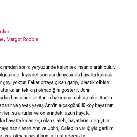
rilim
ne
,
Margot Robbie
ırımdan sonra yeryüzünde kalan tek insan olarak bulur.
bölgesinde, kıyamet sonrası dünyasında hayatta kalmak
 şeyi yoktur. Fakat ortaya çıkan garip, plastik elbiseli
tta kalan tek kişi olmadığını gösterir. John
ndan hastalanır ve Ann'in bakımına muhtaç olur. Ann'in
azanır ve yavaş yavaş Ann'in alçakgönüllü köy hayatının
rirler, su arıtırlar ve önlerindeki uzun hayata
ka hayatta kalan kişi olan Caleb, hayatlarını değiştirir.
aya hazırlanan Ann ve John, Caleb'in varlığıyla gerilim
 aşık olması hayatlarını alt üst edecektir.