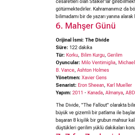
cesaretleri olan Stalker'lar girebilmek
götürmektedirler. Kahramanımız da böyle
bilimadamı bir de yazarı yanına alarak 
6. Mahşer Günü
Orijinal İsmi: The Divide
Süre:
122 dakika
Tür:
Korku
,
Bilim Kurgu
,
Gerilim
Oyuncular:
Milo Ventimiglia
,
Michael
B. Vance
,
Ashton Holmes
Yönetmen:
Xavier Gens
Senarist:
Eron Sheean
,
Karl Mueller
Yapım:
2011
-
Kanada
,
Almanya
,
ABD
The Divide, "The Fallout" olarakta bil
büyük ve gizemli bir patlama ile başl
başaran 8 kişilik bir grubun mahsur kal
düştükleri gerilim yüklü dakikaları kon