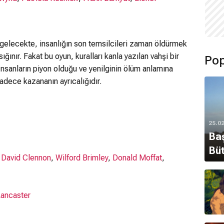
r gelecekte, insanlığın son temsilcileri zaman öldürmek
ığınır. Fakat bu oyun, kuralları kanla yazılan vahşi bir
Pop
 İnsanların piyon olduğu ve yenilginin ölüm anlamına
adece kazananın ayrıcalığıdır.
25.0
Baş
Büt
,
David Clennon
,
Wilford Brimley
,
Donald Moffat
,
Lancaster