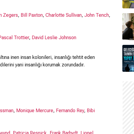
n Zegers
,
Bill Paxton
,
Charlotte Sullivan
,
John Tench
,
Pascal Trottier
,
David Leslie Johnson
tına inen insan kolonileri, insanlığı tehtit eden
ilerini yani insanlığı korumak zorundadır.
Gassman
,
Monique Mercure
,
Fernando Rey
,
Bibi
twynd
,
Patricia Resnick
,
Frank Barhydt
,
Lionel