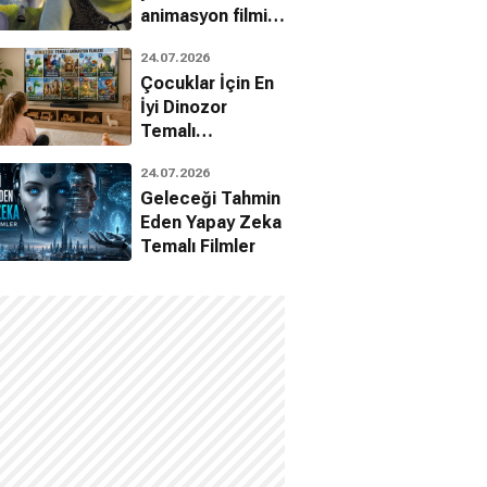
animasyon filmin
bilinmeyenleri!
24.07.2026
Çocuklar İçin En
İyi Dinozor
Temalı
Animasyon
24.07.2026
Filmleri
Geleceği Tahmin
Eden Yapay Zeka
Temalı Filmler