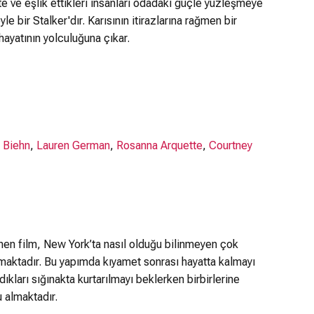
te ve eşlik ettikleri insanları odadaki güçle yüzleşmeye
 bir Stalker'dır. Karısının itirazlarına rağmen bir
hayatının yolculuğuna çıkar.
 Biehn
,
Lauren German
,
Rosanna Arquette
,
Courtney
inen film, New York’ta nasıl olduğu bilinmeyen çok
amaktadır. Bu yapımda kıyamet sonrası hayatta kalmayı
dıkları sığınakta kurtarılmayı beklerken birbirlerine
u almaktadır.