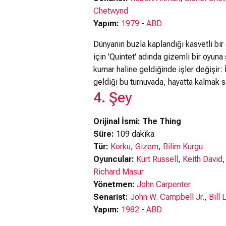
Chetwynd
Yapım:
1979
-
ABD
Dünyanın buzla kaplandığı kasvetli bi
için 'Quintet' adında gizemli bir oyuna s
kumar haline geldiğinde işler değişir:
geldiği bu turnuvada, hayatta kalmak s
4. Şey
Orijinal İsmi: The Thing
Süre:
109 dakika
Tür:
Korku
,
Gizem
,
Bilim Kurgu
Oyuncular:
Kurt Russell
,
Keith David
Richard Masur
Yönetmen:
John Carpenter
Senarist:
John W. Campbell Jr.
,
Bill 
Yapım:
1982
-
ABD