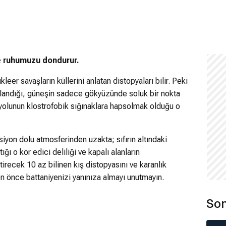
 ise ruhumuzu dondurur.
eer savaşların küllerini anlatan distopyaları bilir. Peki
plandığı, güneşin sadece gökyüzünde soluk bir nokta
 yolunun klostrofobik sığınaklara hapsolmak olduğu o
siyon dolu atmosferinden uzakta; sıfırın altındaki
ğı o kör edici deliliği ve kapalı alanların
ttirecek 10 az bilinen kış distopyasını ve karanlık
n önce battaniyenizi yanınıza almayı unutmayın.
Son