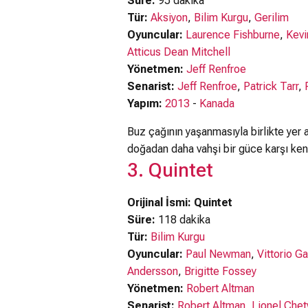
Süre:
95 dakika
Tür:
Aksiyon
,
Bilim Kurgu
,
Gerilim
Oyuncular:
Laurence Fishburne
,
Kevi
Atticus Dean Mitchell
Yönetmen:
Jeff Renfroe
Senarist:
Jeff Renfroe
,
Patrick Tarr
,
Yapım:
2013
-
Kanada
Buz çağının yaşanmasıyla birlikte yer al
doğadan daha vahşi bir güce karşı kend
3. Quintet
Orijinal İsmi: Quintet
Süre:
118 dakika
Tür:
Bilim Kurgu
Oyuncular:
Paul Newman
,
Vittorio 
Andersson
,
Brigitte Fossey
Yönetmen:
Robert Altman
Senarist:
Robert Altman
,
Lionel Che