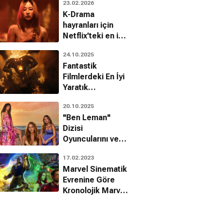
23.02.2026
K-Drama
hayranları için
Netflix’teki en iyi
10 Kore filmi
24.10.2025
Fantastik
Filmlerdeki En İyi
Yaratık
Tasarımları!
20.10.2025
"Ben Leman"
Dizisi
Oyuncularını ve
Karakterlerini
17.02.2023
Tanıyalım!
Marvel Sinematik
Evrenine Göre
Kronolojik Marvel
Filmleri
Sıralaması!