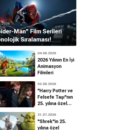
8.2026
pider-Man'' Film Serileri
nolojik Sıralaması!
04.08.2026
2026 Yılının En İyi
Animasyon
Filmleri
02.08.2026
"Harry Potter ve
Felsefe Taşı"nın
25. yılına özel
filmin
31.07.2026
bilinmeyenleri!
"Shrek"in 25.
yılına özel