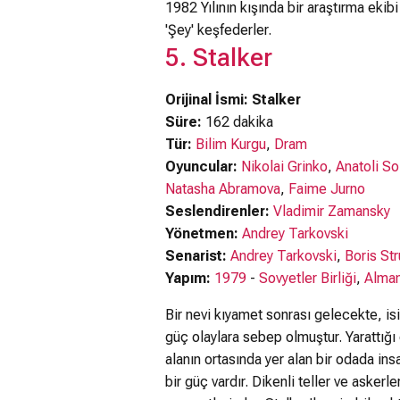
1982 Yılının kışında bir araştırma ekibi
'Şey' keşfederler.
5. Stalker
Orijinal İsmi: Stalker
Süre:
162 dakika
Tür:
Bilim Kurgu
,
Dram
Oyuncular:
Nikolai Grinko
,
Anatoli So
Natasha Abramova
,
Faime Jurno
Seslendirenler:
Vladimir Zamansky
Yönetmen:
Andrey Tarkovski
Senarist:
Andrey Tarkovski
,
Boris St
Yapım:
1979
-
Sovyetler Birliği
,
Alma
Bir nevi kıyamet sonrası gelecekte, i
güç olaylara sebep olmuştur. Yarattığı 
alanın ortasında yer alan bir odada ins
bir güç vardır. Dikenli teller ve asker