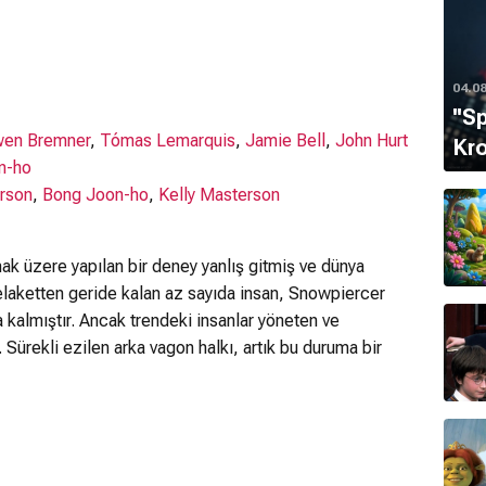
04.0
''S
en Bremner
,
Tómas Lemarquis
,
Jamie Bell
,
John Hurt
Kro
n-ho
erson
,
Bong Joon-ho
,
Kelly Masterson
ak üzere yapılan bir deney yanlış gitmiş ve dünya
laketten geride kalan az sayıda insan, Snowpiercer
 kalmıştır. Ancak trendeki insanlar yöneten ve
. Sürekli ezilen arka vagon halkı, artık bu duruma bir
ullanıcılar için uygunsuz olabilir.
I AM OVER 18