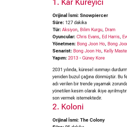
1. Kar Küreyici
Orijinal İsmi: Snowpiercer
Süre:
127 dakika
Tür:
Aksiyon
,
Bilim Kurgu
,
Dram
Oyuncular:
Chris Evans
,
Ed Harris
,
Ew
Yönetmen:
Bong Joon Ho
,
Bong Joo
Senarist:
Bong Joon Ho
,
Kelly Mast
Yapım:
2013
-
Güney Kore
2031 yılında, küresel ısınmayı durdurm
yeniden buzul çağına dönmüştür. Bu fe
adı verilen bir trende yaşamak zorunda
yönetilen kesim olarak ikiye ayrılmıştır
son vermek istemektedir.
2. Koloni
Bu video bazı k
Orijinal İsmi: The Colony