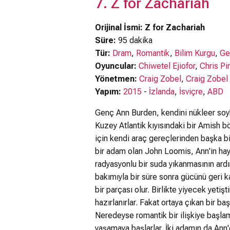
7. Z for Zachariah
Orijinal İsmi: Z for Zachariah
Süre:
95 dakika
Tür:
Dram
,
Romantik
,
Bilim Kurgu
,
Ge
Oyuncular:
Chiwetel Ejiofor
,
Chris Pi
Yönetmen:
Craig Zobel
,
Craig Zobel
Yapım:
2015
-
İzlanda
,
İsviçre
,
ABD
Genç Ann Burden, kendini nükleer soyk
Kuzey Atlantik kıyısındaki bir Amish 
için kendi araç gereçlerinden başka bir
bir adam olan John Loomis, Ann'in haya
radyasyonlu bir suda yıkanmasının ardı
bakımıyla bir süre sonra gücünü geri k
bir parçası olur. Birlikte yiyecek yetişti
hazırlanırlar. Fakat ortaya çıkan bir baş
Neredeyse romantik bir ilişkiye başlam
yaşamaya başlarlar. İki adamın da Ann'e