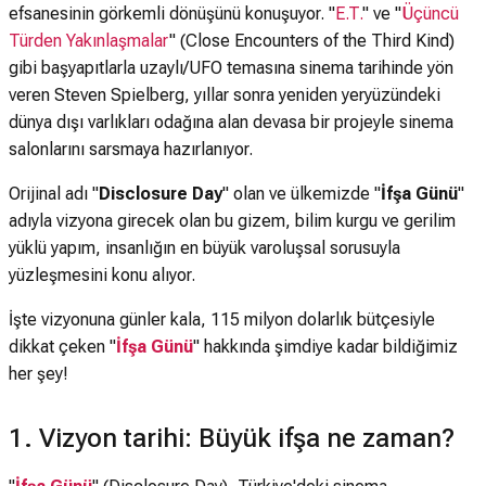
efsanesinin görkemli dönüşünü konuşuyor. "
E.T.
" ve "
Üçüncü
Türden Yakınlaşmalar
" (Close Encounters of the Third Kind)
gibi başyapıtlarla uzaylı/UFO temasına sinema tarihinde yön
veren Steven Spielberg, yıllar sonra yeniden yeryüzündeki
dünya dışı varlıkları odağına alan devasa bir projeyle sinema
salonlarını sarsmaya hazırlanıyor.
Orijinal adı "
Disclosure Day
" olan ve ülkemizde "
İfşa Günü
"
adıyla vizyona girecek olan bu gizem, bilim kurgu ve gerilim
yüklü yapım, insanlığın en büyük varoluşsal sorusuyla
yüzleşmesini konu alıyor.
İşte vizyonuna günler kala, 115 milyon dolarlık bütçesiyle
dikkat çeken "
İfşa Günü
" hakkında şimdiye kadar bildiğimiz
her şey!
1. Vizyon tarihi: Büyük ifşa ne zaman?