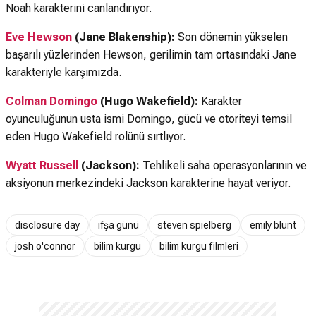
Noah karakterini canlandırıyor.
Eve Hewson
(Jane Blakenship):
Son dönemin yükselen
başarılı yüzlerinden Hewson, gerilimin tam ortasındaki Jane
karakteriyle karşımızda.
Colman Domingo
(Hugo Wakefield):
Karakter
oyunculuğunun usta ismi Domingo, gücü ve otoriteyi temsil
eden Hugo Wakefield rolünü sırtlıyor.
Wyatt Russell
(Jackson):
Tehlikeli saha operasyonlarının ve
aksiyonun merkezindeki Jackson karakterine hayat veriyor.
disclosure day
ifşa günü
steven spielberg
emily blunt
josh o'connor
bilim kurgu
bilim kurgu filmleri