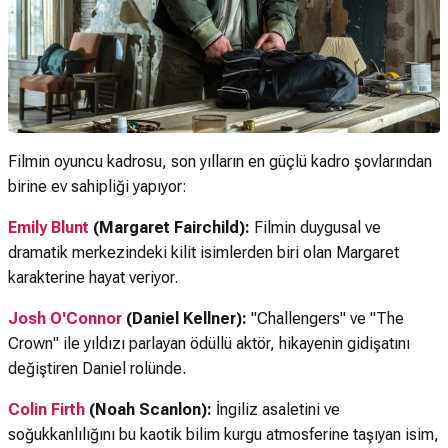
Filmin oyuncu kadrosu, son yılların en güçlü kadro şovlarından
birine ev sahipliği yapıyor:
Emily Blunt
(Margaret Fairchild):
Filmin duygusal ve
dramatik merkezindeki kilit isimlerden biri olan Margaret
karakterine hayat veriyor.
Josh O'Connor
(Daniel Kellner):
"Challengers" ve "The
Crown" ile yıldızı parlayan ödüllü aktör, hikayenin gidişatını
değiştiren Daniel rolünde.
Colin Firth
(Noah Scanlon):
İngiliz asaletini ve
soğukkanlılığını bu kaotik bilim kurgu atmosferine taşıyan isim,