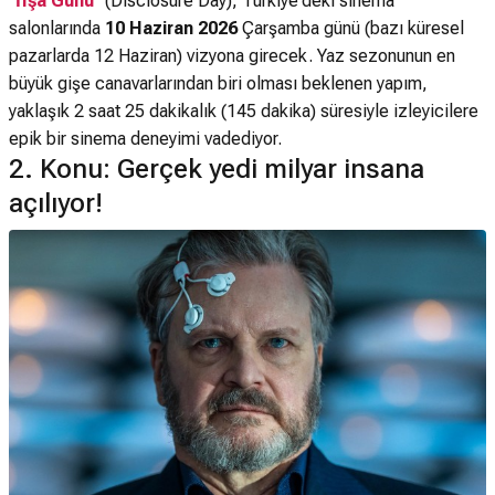
"
İfşa Günü
" (Disclosure Day), Türkiye'deki sinema
salonlarında
10 Haziran 2026
Çarşamba günü (bazı küresel
pazarlarda 12 Haziran) vizyona girecek. Yaz sezonunun en
büyük gişe canavarlarından biri olması beklenen yapım,
yaklaşık 2 saat 25 dakikalık (145 dakika) süresiyle izleyicilere
epik bir sinema deneyimi vadediyor.
2. Konu: Gerçek yedi milyar insana
açılıyor!