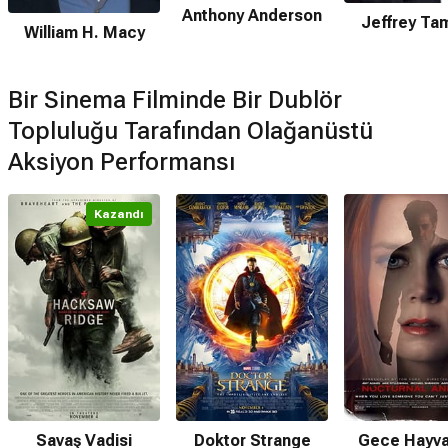
Anthony Anderson
Jeffrey Ta
William H. Macy
Bir Sinema Filminde Bir Dublör
Topluluğu Tarafından Olağanüstü
Aksiyon Performansı
Kazandı
Savaş Vadisi
Doktor Strange
Gece Hayva