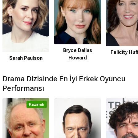
Bryce Dallas
Felicity Hu
Howard
Sarah Paulson
Drama Dizisinde En İyi Erkek Oyuncu
Performansı
Kazandı