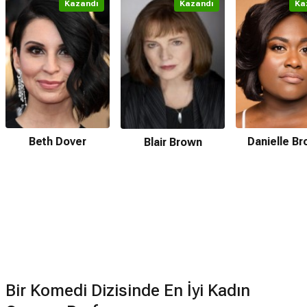
Kazandı
Kazandı
Ka
Beth Dover
Danielle Br
Blair Brown
Bir Komedi Dizisinde En İyi Kadın