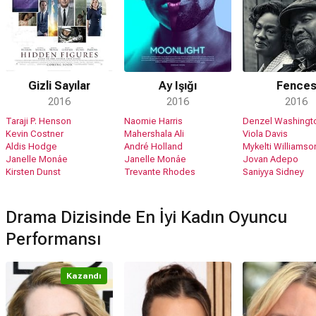
Gizli Sayılar
Ay Işığı
Fence
2016
2016
2016
Taraji P. Henson
Naomie Harris
Denzel Washingt
Kevin Costner
Mahershala Ali
Viola Davis
Aldis Hodge
André Holland
Mykelti Williamso
Janelle Monáe
Janelle Monáe
Jovan Adepo
Kirsten Dunst
Trevante Rhodes
Saniyya Sidney
Drama Dizisinde En İyi Kadın Oyuncu
Performansı
Kazandı