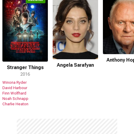
Anthony Ho
Angela Sarafyan
Stranger Things
2016
Winona Ryder
David Harbour
Finn Wolfhard
Noah Schnapp
Charlie Heaton