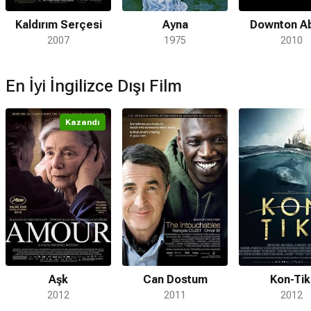
Kaldırım Serçesi
Ayna
Downton A
2007
1975
2010
En İyi İngilizce Dışı Film
Kazandı
Aşk
Can Dostum
Kon-Tik
2012
2011
2012