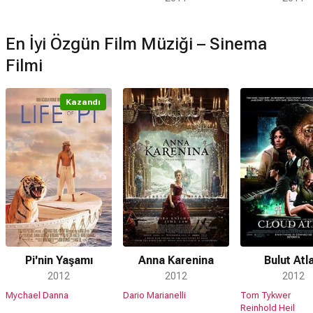
En İyi Özgün Film Müziği – Sinema
Filmi
Kazandı
Pi'nin Yaşamı
Anna Karenina
Bulut Atl
2012
2012
2012
Mychael Danna
Dario Marianelli
Tom Tykwer
Reinhold Heil