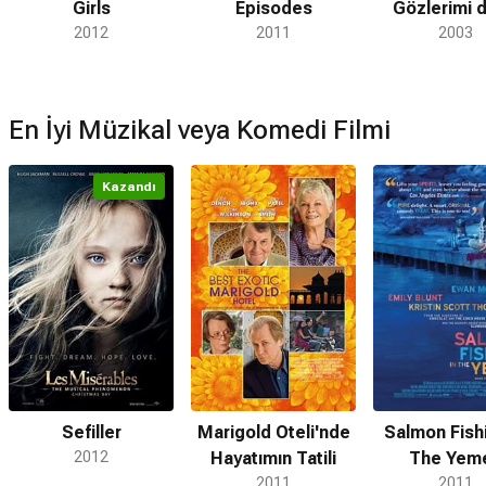
Girls
Episodes
Gözlerimi d
2012
2011
2003
En İyi Müzikal veya Komedi Filmi
Kazandı
Sefiller
Marigold Oteli'nde
Salmon Fishi
2012
Hayatımın Tatili
The Yem
2011
2011