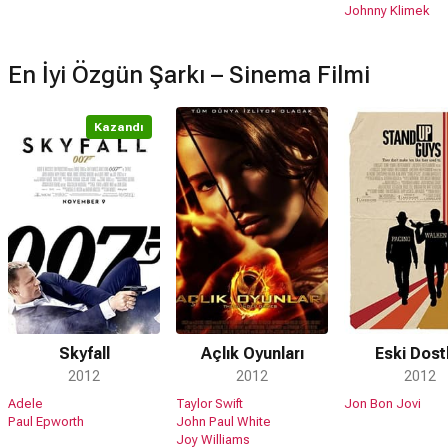
Johnny Klimek
En İyi Özgün Şarkı – Sinema Filmi
Kazandı
Skyfall
Açlık Oyunları
Eski Dost
2012
2012
2012
Adele
Taylor Swift
Jon Bon Jovi
Paul Epworth
John Paul White
Joy Williams