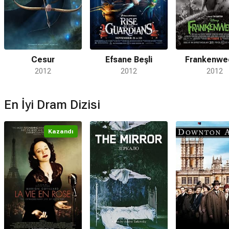
Cesur
Efsane Beşli
Frankenwe
2012
2012
2012
En İyi Dram Dizisi
Kazandı