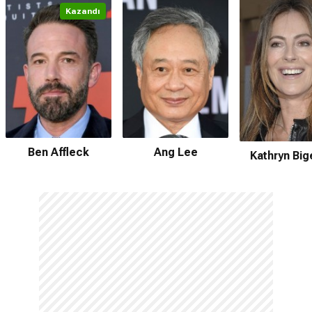
Kazandı
Ben Affleck
Ang Lee
Kathryn Bi