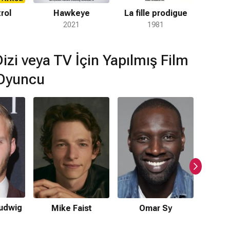
rol
Hawkeye
La fille prodigue
2021
1981
Dizi veya TV İçin Yapılmış Film
 Oyuncu
Ludwig
Ralp
Mike Faist
Omar Sy