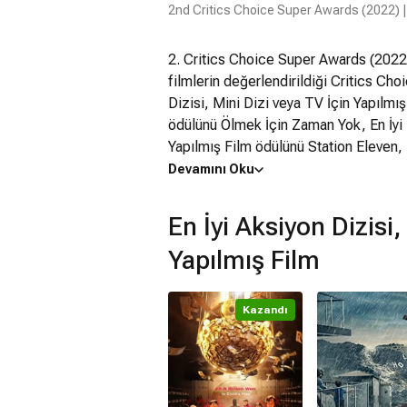
2nd Critics Choice Super Awards (2022) 
2. Critics Choice Super Awards (2022
filmlerin değerlendirildiği Critics Ch
Dizisi, Mini Dizi veya TV İçin Yapılmı
ödülünü Ölmek İçin Zaman Yok, En İyi B
Yapılmış Film ödülünü Station Eleven, 
Film ödülünü Yellowjackets ve En İyi 
Devamını Oku
Film ödülünü WandaVision kazandı. Öne
gibi filmler farklı kategorilerde öne çı
En İyi Aksiyon Dizisi,
Yapılmış Film
Kazandı