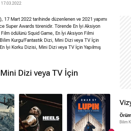
| 17.03.2022
), 17 Mart 2022 tarihinde düzenlenen ve 2021 yapımı
oice Super Awards törenidir. Törende En İyi Aksiyon
ş Film ödülünü Squid Game, En İyi Aksiyon Filmi
ilim Kurgu/Fantastik Dizi, Mini Dizi veya TV İçin
En İyi Korku Dizisi, Mini Dizi veya TV İçin Yapılmış
Süper Kahraman Dizisi, Mini Dizi veya TV İçin Yapılmış
msiz Biri, İntikam Vakti, Son Düello, Lupin ve Loki
kan yapımlar arasında yer aldı.
 Mini Dizi veya TV İçin
Viz
Örüm
Bilim 