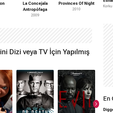
Esha
ion
La Concejala
Provinces Of Night
Sno
Korku
Antropófaga
2010
2009
ini Dizi veya TV İçin Yapılmış
En 
Digg