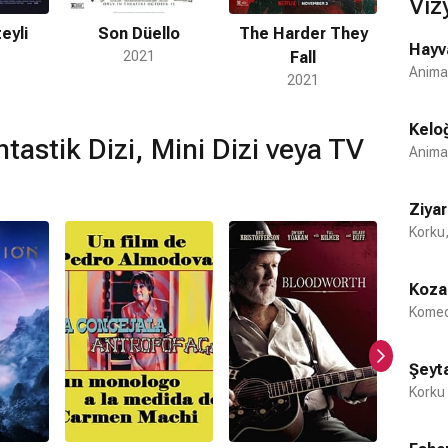
Viz
eyli
Son Düello
The Harder They
Öne
Hayva
2021
Fall
Anima
2021
Keloğ
ntastik Dizi, Mini Dizi veya TV
Anima
Ziya
Korku,
Koza
Komed
Şeyta
Korku