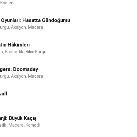
 Komedi
k Oyunları: Hasatta Gündoğumu
ervant
The Sweatbox
Kurgu, Aksiyon, Macera
2019
2002
tın Hâkimleri
n, Fantastik, Bilim Kurgu
gers: Doomsday
Kurgu, Aksiyon, Macera
ulf
nji: Büyük Kaçış
stik, Macera, Komedi