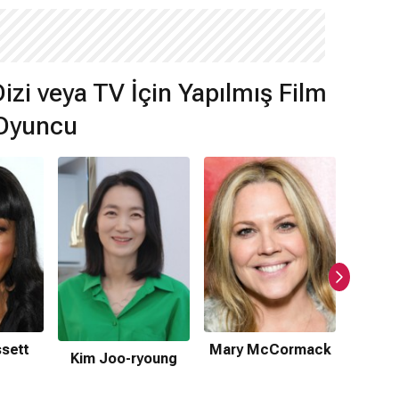
Dizi veya TV İçin Yapılmış Film
 Oyuncu
sett
Mary McCormack
Kim Joo-ryoung
Oli