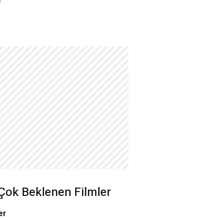
r
wpiercer
The Witcher
2020
2019
Çok Beklenen Filmler
er