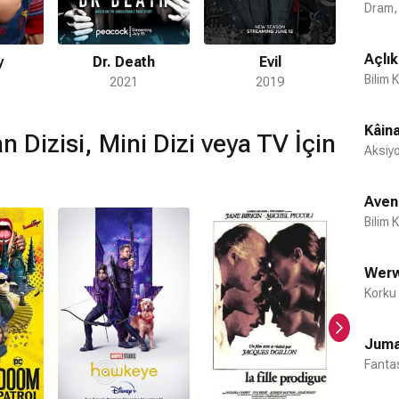
Dram,
Açlı
y
Dr. Death
Evil
S
Bilim 
2021
2019
Kâina
 Dizisi, Mini Dizi veya TV İçin
Aksiyo
Aven
Bilim 
Werw
Korku
Juma
Fanta