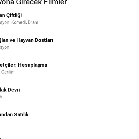
yona Girecek Filmler
msiz Biri
İntikam Vakti
n Çiftliği
2021
2021
syon, Komedi, Dram
lan ve Hayvan Dostları
syon
retçiler: Hesaplaşma
 Gerilim
lak Devri
i
ndan Satılık