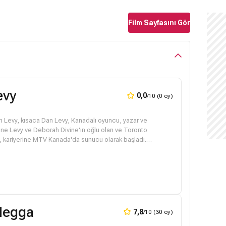
Film Sayfasını Gör
evy
0,0
/10 (0 oy)
 Levy, kısaca Dan Levy, Kanadalı oyuncu, yazar ve
ne Levy ve Deborah Divine'ın oğlu olan ve Toronto
 kariyerine MTV Kanada'da sunucu olarak başladı.
Negga
7,8
/10 (30 oy)