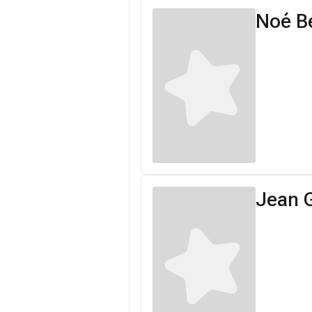
Noé B
Jean 