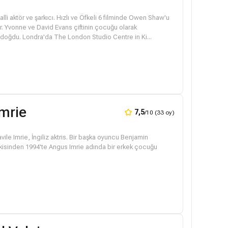
lli aktör ve şarkıcı. Hızlı ve Öfkeli 6 filminde Owen Shaw'u
r. Yvonne ve David Evans çiftinin çocuğu olarak
doğdu. Londra'da The London Studio Centre in Ki...
Imrie
7,5
/10 (33 oy)
vile Imrie, İngiliz aktris. Bir başka oyuncu Benjamin
işkisinden 1994'te Angus Imrie adında bir erkek çocuğu