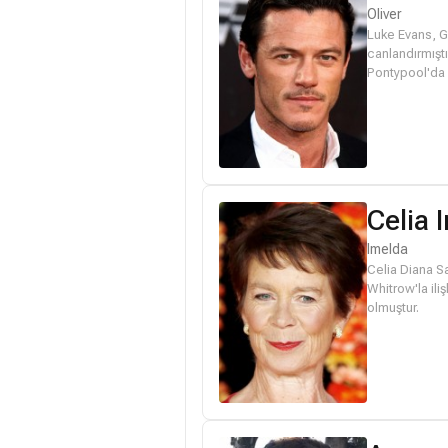
Oliver
Luke Evans, Ga
canlandırmıştı
Pontypool'da 
Celia 
Imelda
Celia Diana Sa
Whitrow'la il
olmuştur.