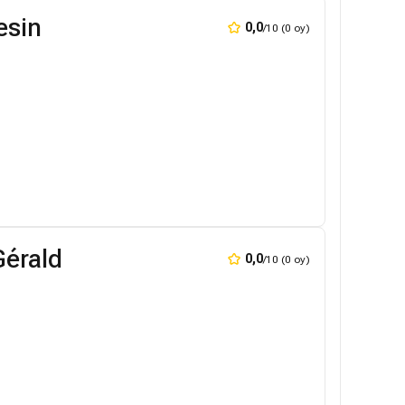
esin
0,0
/10 (0 oy)
Gérald
0,0
/10 (0 oy)