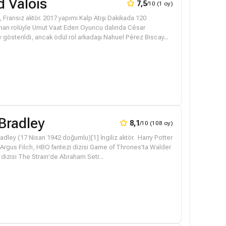
 Valois
7,5
/10 (1 oy)
 Fransız aktör. 2017 yapımı Kalp Atışı Dakikada 120
than rolüyle Umut Vaat Eden Oyuncu dalında César
gösterildi, ancak ödül rol arkadaşı Nahuel Pérez Biscay...
Bradley
8,1
/10 (108 oy)
adley (17 Nisan 1942 doğumlu)[1] İngiliz aktör. Harry Potter
e Argus Filch, HBO fantezi dizisi Game of Thrones'ta Walder
 dizisi The Strain'de Abraham Setr...