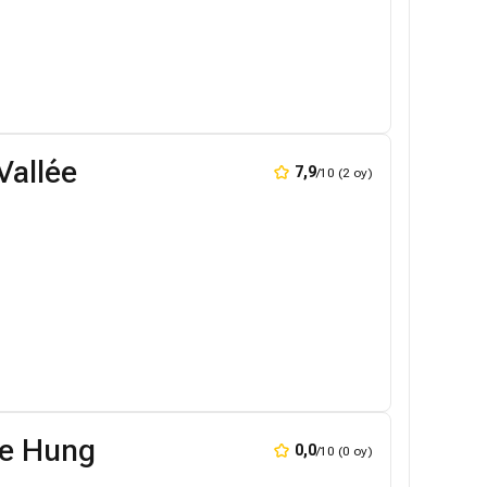
Vallée
7,9
/10 (2 oy)
ee Hung
0,0
/10 (0 oy)