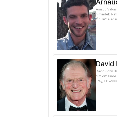
Arnaud
Arnaud Valois,
filmindeki Na
Ödülü'ne aday 
David 
David John Br
film dizisind
Frey, FX korku