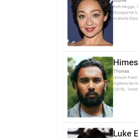
Sophie
Ruth Negga, 1
Etiyopya'nın 
sıralarda Etiy
Himes
Thomas
Himesh Patel,
İngiltere'de 
(2019), Tenet 
Luke 