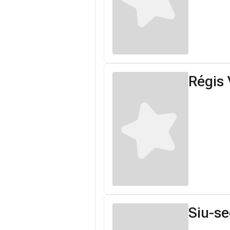
Régis 
Siu-s