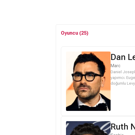
Oyuncu (25)
Dan L
Marc
Daniel Joseph
yapımcı. Euge
doğumlu Levy,
"Schitt's...
Ruth 