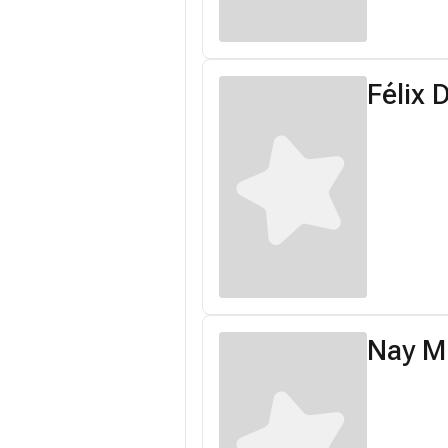
Félix
Nay M