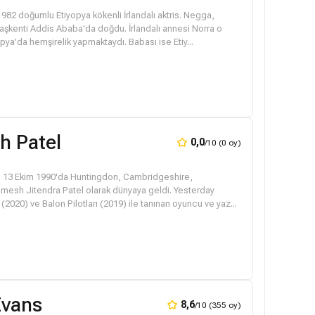
982 doğumlu Etiyopya kökenli İrlandalı aktris. Negga,
başkenti Addis Ababa'da doğdu. İrlandalı annesi Norra o
opya'da hemşirelik yapmaktaydı. Babası ise Etiy...
h Patel
0,0
/10 (0 oy)
 13 Ekim 1990'da Huntingdon, Cambridgeshire,
Himesh Jitendra Patel olarak dünyaya geldi. Yesterday
(2020) ve Balon Pilotları (2019) ile tanınan oyuncu ve yaz...
Evans
8,6
/10 (355 oy)