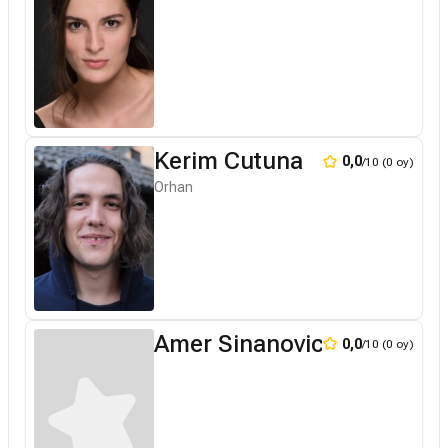
Kerim Cutuna
0,0
/10 (0 oy)
Orhan
Amer Sinanovic
0,0
/10 (0 oy)