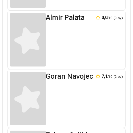
Almir Palata
0,0
/10 (0 oy)
Goran Navojec
7,1
/10 (2 oy)