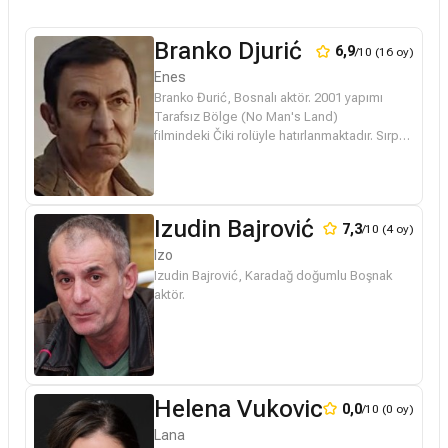
Branko Djurić
6,9
/10 (16 oy)
Enes
Branko Đurić, Bosnalı aktör. 2001 yapımı
Tarafsız Bölge (No Man's Land)
filmindeki Čiki rolüyle hatırlanmaktadır. Sırp
bir baba ve Boşnak bir annenin çocuğu
olarak 1962'de Saraybosna'da doğdu. 2000...
Izudin Bajrović
7,3
/10 (4 oy)
Izo
Izudin Bajrović, Karadağ doğumlu Boşnak
aktör.
Helena Vukovic
0,0
/10 (0 oy)
Lana