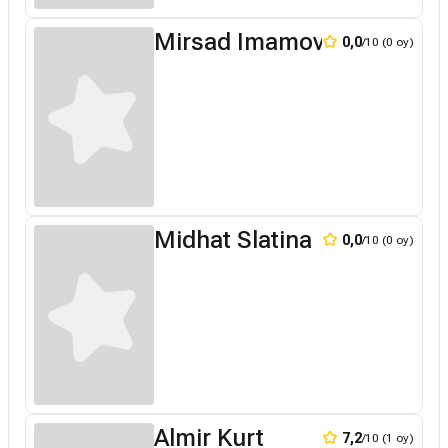
Mirsad Imamovic
0,0
/10 (0 oy)
Midhat Slatina
0,0
/10 (0 oy)
Almir Kurt
7,2
/10 (1 oy)