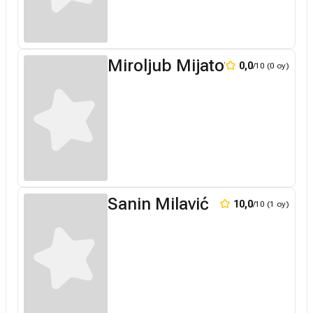
Miroljub Mijatovic
0,0
/10 (0 oy)
Sanin Milavić
10,0
/10 (1 oy)