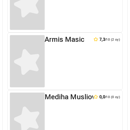
Armis Masic
7,3
/10 (2 oy)
Mediha Musliovic
0,0
/10 (0 oy)