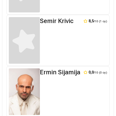
Semir Krivic
8,5
/10 (1 oy)
Ermin Sijamija
0,0
/10 (0 oy)