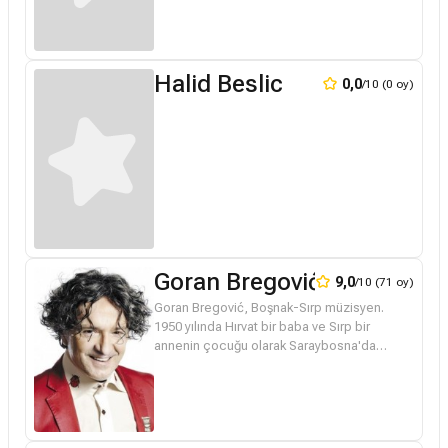
Halid Beslic
0,0
/10 (0 oy)
Goran Bregović
9,0
/10 (71 oy)
Goran Bregović, Boşnak-Sırp müzisyen.
1950 yılında Hırvat bir baba ve Sırp bir
annenin çocuğu olarak Saraybosna'da
doğdu. Babası Yugoslav halk ordusunda
subaydı. Anne ve babası boşanınca annesi
ile...