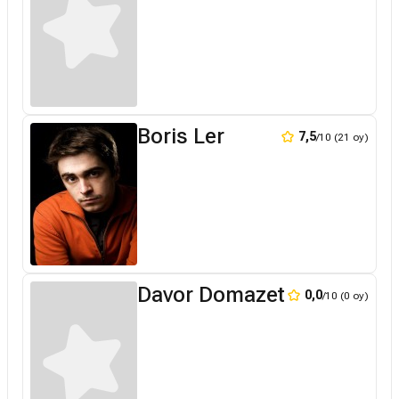
Boris Ler
7,5
/10 (21 oy)
Davor Domazet
0,0
/10 (0 oy)