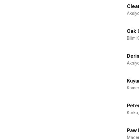
Clea
Aksiyo
Oak 
Bilim 
Deri
Aksiyo
Kuy
Komed
Peter
Korku,
Paw P
Macer