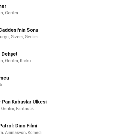
ner
n, Gerilim
Caddesi'nin Sonu
Kurgu, Gizem, Gerilim
n Dehşet
n, Gerilim, Korku
umcu
i
 Pan Kabuslar Ülkesi
 Gerilim, Fantastik
atrol: Dino Filmi
a, Animasyon, Komedi