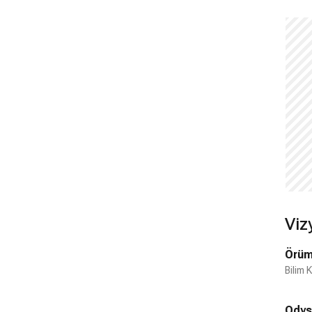
Viz
Örüm
Bilim 
Odys