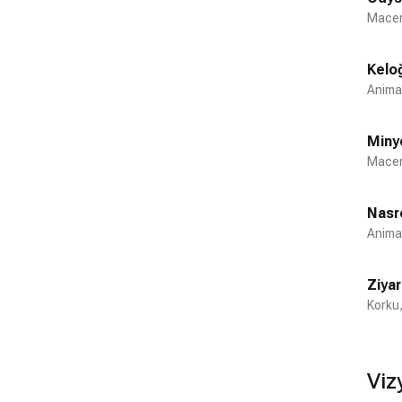
Macer
Keloğ
Anima
Miny
Macer
Nasr
Anima
Ziya
Korku,
Viz