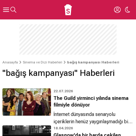
Anasayfa
Sinema ve Dizi Haberleri
bağış kampanyası Haberleri
"bağış kampanyası" Haberleri
22.07.2026
The Guild yirminci yılında sinema
filmiyle dönüyor
İnternet dünyasında senaryolu
içeriklerin henüz yaygınlaşmadığı bir
dönemde izleyiciyle buluşan The
18.04.2026
Glasgow'da bir barda çekilen