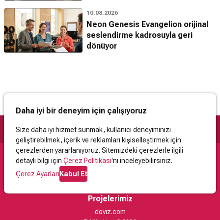
10.08.2026
Neon Genesis Evangelion orijinal
seslendirme kadrosuyla geri
dönüyor
Daha iyi bir deneyim için çalışıyoruz
Size daha iyi hizmet sunmak, kullanıcı deneyiminizi
geliştirebilmek, içerik ve reklamları kişiselleştirmek için
çerezlerden yararlanıyoruz. Sitemizdeki çerezlerle ilgili
detaylı bilgi için
Çerez Politikası
'nı inceleyebilirsiniz.
Destek
Çerez Ayarları
Kabul Et
İletişim
Yardım
Kullanıcı Sözleşmesi
Çerez Politikası
Kişisel Verilerin Korunması
Yasal Uyarı
Projelerimiz
doviz.com