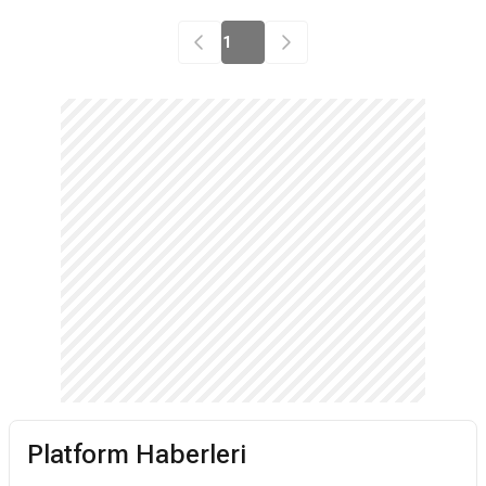
metrajlı film Public House, yapım
1
sürecini nihayete erdirmek için bir
bağış kampanyası başlattı. Kısa
filmleri "Exchange & Mart" ve
"Jealous Alan" ile Sundance,
Berlinale ve Edinburgh Uluslararası
Film Festivali'nde yer alan ödüllü
yönetmen Martin Clark tarafından
yazılıp yönetilen yapım, 1960’lardan
bu yana topluluğa hizmet veren Güney
yakasındaki bu sevilen barda geçen
siyah-beyaz bir sekanslar bütünü
olarak kurgulandı.
Platform Haberleri