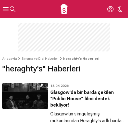
Anasayfa
Sinema ve Dizi Haberleri
heraghty's Haberleri
"heraghty's" Haberleri
18.04.2026
Glasgow'da bir barda çekilen
"Public House" filmi destek
bekliyor!
Glasgow’un simgeleşmiş
mekanlarından Heraghty's adlı barda
bir yıl boyunca çekilen bağımsız uzun