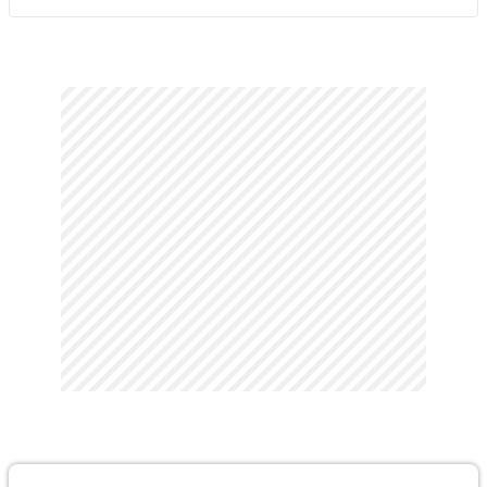
hayatını değiştirir, bütün hayatını buraya adayan Enes Batur, internet
ortamında şöhret kazanır. Ancak babası ve etrafındaki birçok kişi,
öncelikle yaklaşan üniversite sınavlarını düşünmesini istemektedir.
Enes Batur'un önünde vermesi gereken zor bir karar bulunmaktadır.
Enes Batur: Hayal mi Gerçek mi? filminin çekimleri Antalya'da yapıldı.
İlk olarak 19 Ocak 2018'de gösterime giren film, 27 Temmuz 2018'de
yeniden izleyicilerle buluştu.