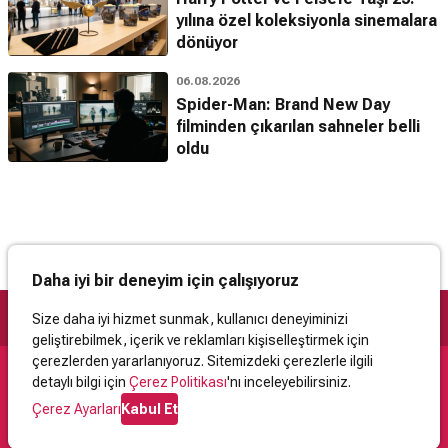
yılına özel koleksiyonla sinemalara
dönüyor
06.08.2026
Spider-Man: Brand New Day
filminden çıkarılan sahneler belli
oldu
Daha iyi bir deneyim için çalışıyoruz
Size daha iyi hizmet sunmak, kullanıcı deneyiminizi
geliştirebilmek, içerik ve reklamları kişiselleştirmek için
çerezlerden yararlanıyoruz. Sitemizdeki çerezlerle ilgili
detaylı bilgi için
Çerez Politikası
'nı inceleyebilirsiniz.
Destek
Çerez Ayarları
Kabul Et
İletişim
Yardım
Kullanıcı Sözleşmesi
Çerez Politikası
Kişisel Verilerin Korunması
Yasal Uyarı