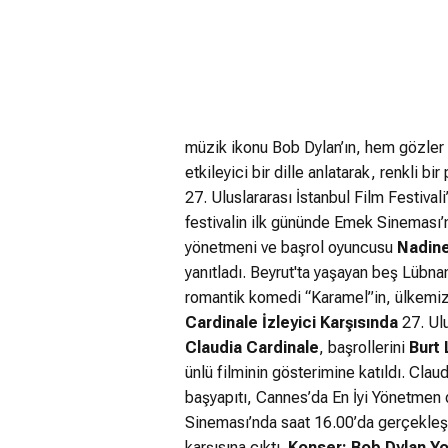
müzik ikonu Bob Dylan’ın, hem gözler ö
etkileyici bir dille anlatarak, renkli bir
27. Uluslararası İstanbul Film Festival
festivalin ilk gününde Emek Sineması’n
yönetmeni ve başrol oyuncusu
Nadine
yanıtladı. Beyrut'ta yaşayan beş Lübnan
romantik komedi “Karamel”in, ülkemiz
Cardinale İzleyici Karşısında
27. Ulu
Claudia Cardinale
, başrollerini
Burt
ünlü filminin gösterimine katıldı. Clau
başyapıtı, Cannes’da En İyi Yönetmen
Sineması’nda saat 16.00’da gerçekleş
karşısına çıktı.
Konser: Bob Dylan Yo