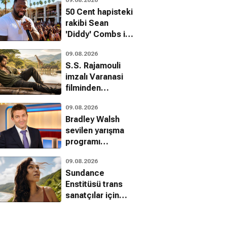
Cinema by Brand
50 Cent hapisteki
girişimini başlattı
rakibi Sean
'Diddy' Combs ile
dalga geçti
09.08.2026
S.S. Rajamouli
imzalı Varanasi
filminden
Mahesh Babu'nun
09.08.2026
yeni kareleri
Bradley Walsh
paylaşıldı
sevilen yarışma
programı
Blankety Blank'e
09.08.2026
veda etti
Sundance
Enstitüsü trans
sanatçılar için
seçilen isimleri
duyurdu