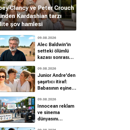
ey Clancy ve Peter Crouch
tinden Kardashian tarzı
lite şov hamlesi
09.08.2026
Alec Baldwin'in
setteki ölümlü
kazası sonrası
hukuk
09.08.2026
mücadelesinde
Junior Andre'den
yeni gelişme
şaşırtıcı itiraf:
Babasının eşine
aşıktı
09.08.2026
Innocean reklam
ve sinema
dünyasını
birleştiren
09.08.2026