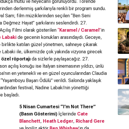
 oldukça mutlu ve heyecanlı görünüyordu. Törende
rinden derlenmiş şarkılarıyla renkli bir program sundu.
l Sam; film müziklerinden seçilen “Ben Seni
a Değmez Hayat” şarkılarını seslendirdi. 27.
 Açılış Filmi olarak gösterilen
“
Karamel / Caramel
”
in
 Labaki
de gecenin konukları arasındaydı. Geceye,
le birlikte katılan güzel yönetmen, sahneye çıkarak
ine Labaki ile, ülkemizde çok yakında vizyona girecek
z
özel röportajı
da sizlerle paylaşacağız. 27.
 son açılış konuğu ise İtalyan sinemasının yıldızı, ünlü
pa’nın en yetenekli ve en güzel oyuncularından Claudia
in “Yaşamboyu Başarı Ödülü” verildi. Salonda yaklaşık
 ardından festival, Nadine Labaki’nin yönettiği
le başladı.
5 Nisan Cumartesi
“I’m Not There”
(Basın Gösterimi)
İçlerinde
Cate
Blanchett
,
Heath Ledger
,
Richard Gere
ve İngiliz aktör
Ben Whishaw
’ın da