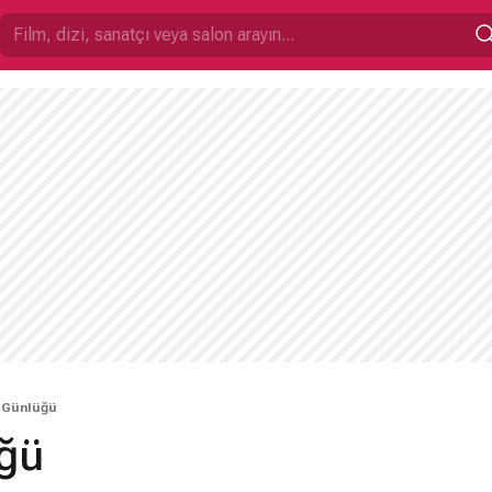
l Günlüğü
üğü