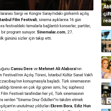
Abb
çif
ararası Sergi ve Kongre Sarayı’ndaki görkemli açılış
tanbul Film Festivali
; sinema aşıklarına 16 gün
rea
a festivaldeki temalarla bağlantılı konserler, partiler,
n bir program sunuyor.
Sinemalar.com
, 27.
ilk gününü sizler için takip etti.
uğunu
Cansu Dere
ve
Mehmet Ali Alabora
’nın
m Festivali’nin Açılış Töreni, İstanbul Kültür Sanat Vakfı
czacıbaşı’nın konuşmasıyla başladı.
Türk sinemasının
 aldığı törenin en çok ilgi gören ismi, hiç süphesiz
l Film Festivali tarafından her yıl, Türk sinemasının
ra verilen “Sinema Onur Ödülleri”ni takdim etmek
şilçam’ın unutulmaz yıldızları
Ekrem Bora
,
Ediz Hun