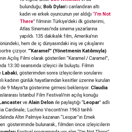
bulunduğu;
Bob Dylan
’ı canlandıran altı
kadın ve erkek oyuncunun yer aldığı
“
I’m Not
There
” filminin Türkiye’deki ilk gösterimi,
Atlas Sineması’nda sinema yazarlarına
yapıldı. 135 dakikalık film, Amerika’nın
nündeki, hem de iç dünyasındaki iniş ve çıkışlarını
 portre çiziyor.
“Karamel” (Yönetmenin Katılımıyla)
i’nin Açılış Filmi olarak gösterilen “Karamel / Caramel”,
da 13:30 seansında izleyici ile buluştu. Filmin
 Labaki
, gösterimden sonra izleyicilerin sorularını
lı kadının günlük hayatlarından kesitler üzerine kurulan
de 9 Mayıs’ta gösterime girmesi bekleniyor.
Claudia
slararası İstanbul Film Festivali’nin açılış konuğu
 Lancaster
ve
Alain Delon
ile paylaştığı “
Leopar
” adlı
dia Cardinale; Luchino Visconti’nin 1963 tarihli
 dalında Altın Palmiye kazanan “Leopar”ın Emek
en gösteriminde bulunarak, filmden önce izleyicilerin
rumları
Festival programında yer alan “I’m Not There”