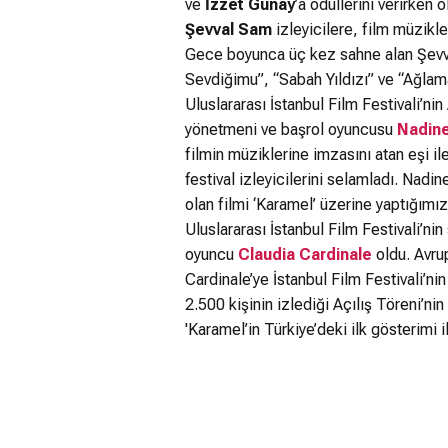
ve
İzzet Günay
’a ödüllerini verirken
Şevval Sam
izleyicilere, film müzikle
Gece boyunca üç kez sahne alan Şevva
Sevdiğimu”, “Sabah Yıldızı” ve “Ağlam
Uluslararası İstanbul Film Festivali’nin
yönetmeni ve başrol oyuncusu
Nadine
filmin müziklerine imzasını atan eşi i
festival izleyicilerini selamladı. Nad
olan filmi ‘Karamel’ üzerine yaptığımı
Uluslararası İstanbul Film Festivali’nin
oyuncu
Claudia Cardinale
oldu. Avru
Cardinale’ye İstanbul Film Festivali’n
2.500 kişinin izlediği Açılış Töreni’nin
'Karamel’in Türkiye’deki ilk gösterimi i