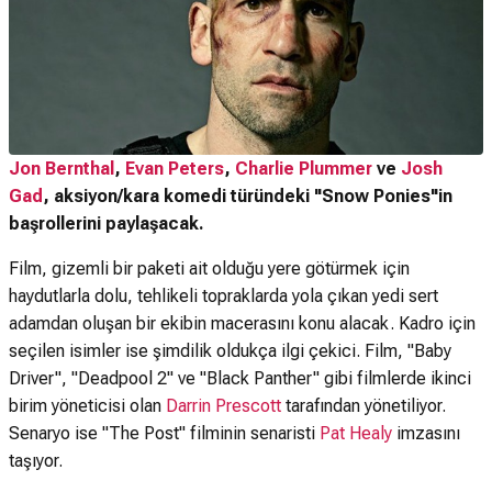
Jon Bernthal
,
Evan Peters
,
Charlie Plummer
ve
Josh
Gad
, aksiyon/kara komedi türündeki "Snow Ponies"in
başrollerini paylaşacak.
Film, gizemli bir paketi ait olduğu yere götürmek için
haydutlarla dolu, tehlikeli topraklarda yola çıkan yedi sert
adamdan oluşan bir ekibin macerasını konu alacak. Kadro için
seçilen isimler ise şimdilik oldukça ilgi çekici. Film, "Baby
Driver", "Deadpool 2" ve "Black Panther" gibi filmlerde ikinci
birim yöneticisi olan
Darrin Prescott
tarafından yönetiliyor.
Senaryo ise "The Post" filminin senaristi
Pat Healy
imzasını
taşıyor.