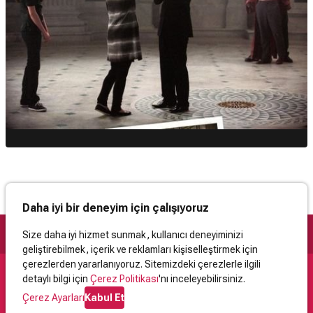
Daha iyi bir deneyim için çalışıyoruz
Size daha iyi hizmet sunmak, kullanıcı deneyiminizi
geliştirebilmek, içerik ve reklamları kişiselleştirmek için
çerezlerden yararlanıyoruz. Sitemizdeki çerezlerle ilgili
detaylı bilgi için
Çerez Politikası
'nı inceleyebilirsiniz.
Destek
Çerez Ayarları
Kabul Et
İletişim
Yardım
Kullanıcı Sözleşmesi
Çerez Politikası