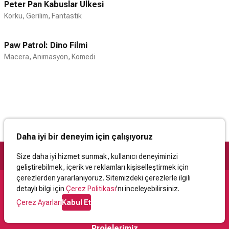
Peter Pan Kabuslar Ülkesi
Korku, Gerilim, Fantastik
Paw Patrol: Dino Filmi
Macera, Animasyon, Komedi
Daha iyi bir deneyim için çalışıyoruz
Size daha iyi hizmet sunmak, kullanıcı deneyiminizi
geliştirebilmek, içerik ve reklamları kişiselleştirmek için
çerezlerden yararlanıyoruz. Sitemizdeki çerezlerle ilgili
detaylı bilgi için
Çerez Politikası
'nı inceleyebilirsiniz.
Destek
Çerez Ayarları
Kabul Et
İletişim
Yardım
Kullanıcı Sözleşmesi
Çerez Politikası
Kişisel Verilerin Korunması
Yasal Uyarı
Projelerimiz