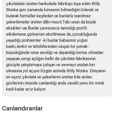
çikolataları üreten harikulade fabrikayı inşa eden Willy
Wonka aynı zamanda kimsenin bilmediğini bilerek ve
bularak formüller keşfeden ve bunlarla inanılmaz
şekerlemeler üreten dâhi-mucit.Tabi onun da büyük
eksikleri var.Bunlar çevresince tanındığı profili
etkilemese,görkemini eksiltmese de,çocukluğunda
yaşadığı problemler -ki bunlar babasının yoğun
baskı,tenkit ve tehditlerinden oluşan bir yumak-
büyüdüğünde onun sevdiği ve dayandığı kimse olmadan
yaşayan,sevgi açlığını belki de çikolata fabrikasının
gücüyle yatıştırmaya çalışan ve sevmeyi unutan biri
olmasına yol açıyor.Üzgün aslında Willy Wonka .Dünyanın
en eşsiz çikolata ve şekerlerini üretse bile anıları
gözlerinin önünde canlandığı anda zavallı yavru bir minik
kedi kadar aciz kalıyor.
Canlandıranlar