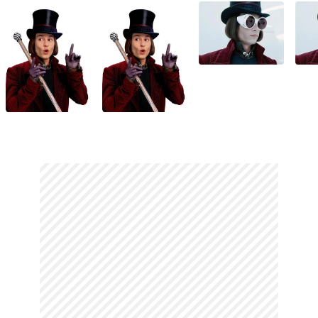
yılında Akademi Ödülleri'nde En İyi Erkek
Oyuncu dalında adaylık kazandı.
Özel hayatıyla da sık sık gündeme gelen
sanatçı, şöhretin ilk yıllarında Jennifer
Grey ve Sherilyn Fenn gibi isimlerle
nişanlılık süreçleri yaşadı. Edward
Scissorhands setinde tanıştığı Winona
Ryder ile yaşadığı ilişki ve ardından model
Kate Moss ile birlikteliği uzun süre
basında yer buldu. 1998'de Dokuzuncu
Kapı filminin çekimleri sırasında tanıştığı
Fransız oyuncu ve şarkıcı Vanessa Paradis
ile uzun soluklu bir ilişki kurdu; bu
birliktelikten Lily-Rose Melody ve John
Christopher "Jack" adında iki çocuğu
dünyaya geldi. 2012 yılında Paradis ile
yollarını ayıran Depp, Tutku Günlükleri
setinde tanıştığı Amber Heard ile 2015