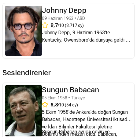
Johnny Depp
09 Haziran 1963 • ABD
9,7
/10 (8.717 oy)
Johnny Depp, 9 Haziran 1963'te
Kentucky, Owensboro’da dünyaya geldi ve
çocukluk yıllarını Florida'da geçirdi. On iki
yaşında gitar çalmaya başlayarak müziğe
merak salan Depp, rock yıldızı olma
hayaliyle on beş yaşında okulu bıraktı.
Seslendirenler
Anne ve babasının boşanmasıyla zorlu bir
dönemden geçerken The Kids adlı müzik
Sungun Babacan
grubunda yer aldı. Bu dönemde grubun
05 Ekim 1958 • Türkiye
davulcusunun kız kardeşi Lori Anne Allison
8,8
/10 (54 oy)
ile evlendi. Müzik kariyeri için gittiği Los
5 Ekim 1958’de Ankara’da doğan Sungun
Angeles’ta Nicolas Cage ile tanışması,
Babacan, Hacettepe Üniversitesi İktisadi
hayatında dönüm noktası oldu. Cage’in
ve İdari Bilimler Fakültesi İşletme
aracılığıyla 1984 yapımı Elm Sokağında
Sungun Babacan ayrıca çeviri ve
Bölümü'nden mezun oldu. Babacan,
Kabus filminde rol alarak sinema