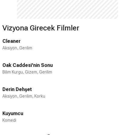
yılında evlendi. Ancak çiftin evliliği 2017
yılının Ocak ayında resmen sona erdi.
Vizyona Girecek Filmler
Cleaner
Aksiyon, Gerilim
Oak Caddesi'nin Sonu
Bilim Kurgu, Gizem, Gerilim
Derin Dehşet
Aksiyon, Gerilim, Korku
Kuyumcu
Komedi