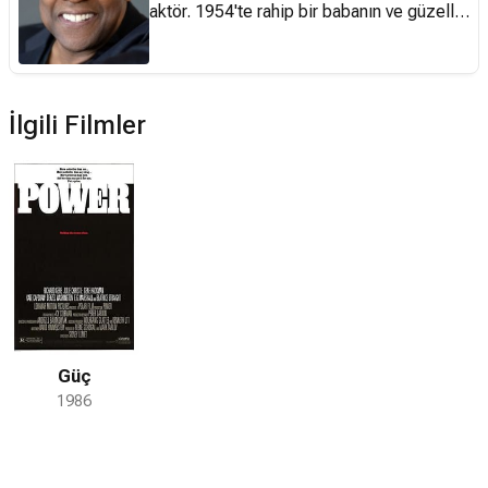
aktör. 1954'te rahip bir babanın ve güzellik
uzmanı bir annenin ortanca çocuğu olarak
New York'ta dünyaya geldi. Liseyi
bitirdikten sonra Fordham Üniversitesi'nin
Gazetecilik Bölümü'ne devam etti. İlk
İlgili Filmler
aktörlük deneyimlerini okul sıralarında rol
aldığı öğrenci dramlarında edindi. Mezun
olduktan sonra San Francisco'ya taşındı.
Amerikan Tiyatro Konservatuarı'na kaydını
yaptırdı. Fakat bir yıl sonra aktör olarak iş
aramak amacıyla konservatuar öğrenimini
yarıda bıraktı. Oyunculuk yeteneği
sayesinde televizyon dizilerinde küçük
roller kapmayı başardı. Kariyerine TV
Güç
dizilerinde oynayarak devam eden
1986
Washington, NBC'nin ünlü TV dizisi St.
Elsewhere'de Dr. Philip Chandler
karakterini tam altı yıl boyunca canlandırdı.
İlk sinema deneyimi olan 1981 yapımı