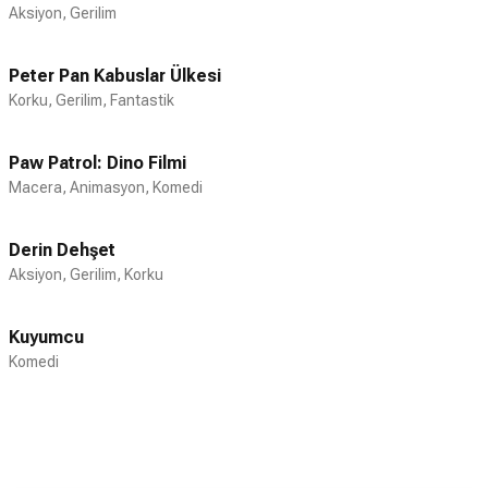
denemesinde 2002'de Antwone Fisher
Aksiyon, Gerilim
filmini çekti. 2004'te Mançuryalı Aday,
2006'da Inside Man, 2007'de American
Peter Pan Kabuslar Ülkesi
Gangster filmlerinde yer aldı. 2016'da
Korku, Gerilim, Fantastik
Muhteşem Yedili'nin yeniden çevriminde
yine başroldeydi. 2016'da yönetip aynı
zamanda Viola Davis ile birlikte başrolde
Paw Patrol: Dino Filmi
oynadığı Fences filmindeki performansıyla
Macera, Animasyon, Komedi
En İyi Erkek Oyuncu (Dram) dalında Altın
Küre ve Oscar'a aday gösterildi. 2017
Derin Dehşet
yapımı Roman J. Israel, Esq. ile bir kez
Aksiyon, Gerilim, Korku
daha Altın Küre adayı oldu.
1983'te Pauletta Pearson ile evlenen
Kuyumcu
Washington'ın 4 çocuğu bulunmaktadır.
Komedi
1984 doğumlu en büyük çocuğu John
David Washington Amerikan futbolcusu
olmuş, aktif sporculuk kariyerinin ardından
oyunculuğa ağırlık vermiştir. 1986
doğumlu ikinci çocuğu Katia