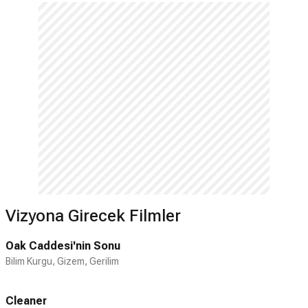
Carbon Copy adlı komedi filminde başrolü
George Segal ile paylaştı ve ününü artırdı.
1989 yılında Glory kaçak köle Tripp'i
canlandırdı ve En İyi Yardımcı Erkek
Oyuncu dalında Oscar kazandı. 1990'larda
Hollywood'un elit aktörleri arasına adını
yazdırdı. Julia Roberts'ın da yer aldığı
Pelikan Dosyası (1993), Tom Hanks'e
Oscar kazandıran Philadelphia (1993),
gerilim filmi Crimson Tide (1995),
Whitney Houston ile birlikte oynadığı
romantik komedi The Peacher's Wife
(1996) Courage Under Fire (1996), ünlü
Vizyona Girecek Filmler
basketbolcu Ray Allen ile birlikte rol aldığı
He Got Game gibi önemli filmlerde
Oak Caddesi'nin Sonu
oynadı. 2001'de Training Day filmiyle bu
Bilim Kurgu, Gizem, Gerilim
kez En İyi Erkek Oyuncu dalında 2. Oscar
ödülünü kazandı. İlk yönetmenlik
Cleaner