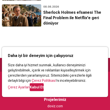
08.08.2026
Sherlock Holmes efsanesi The
Final Problem ile Netflix'e geri
dönüyor
Daha iyi bir deneyim için çalışıyoruz
Size daha iyi hizmet sunmak, kullanıcı deneyiminizi
geliştirebilmek, içerik ve reklamları kişiselleştirmek için
çerezlerden yararlanıyoruz. Sitemizdeki çerezlerle ilgili
detaylı bilgi için
Çerez Politikası
'nı inceleyebilirsiniz.
Destek
Çerez Ayarları
Kabul Et
İletişim
Yardım
Kullanıcı Sözleşmesi
Çerez Politikası
Kişisel Verilerin Korunması
Yasal Uyarı
Projelerimiz
doviz.com