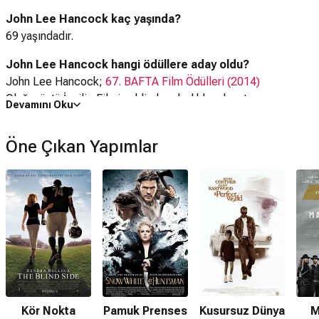
John Lee Hancock kaç yaşında?
69 yaşındadır.
John Lee Hancock hangi ödüllere aday oldu?
John Lee Hancock;
67. BAFTA Film Ödülleri (2014)
Olağanüstü İngiliz Filmi şeklinde adaylıklar almıştır.
Devamını Oku
John Lee Hancock kaç Oscar kazandı?
Öne Çıkan Yapımlar
John Lee Hancock hiç Oscar kazanamamıştır.
John Lee Hancock ödül aldı mı?
John Lee Hancock hiç ödül kazanamamıştır.
Kimdir?
John Lee Hancock,
Amerikalı
bir sinemacı, yönetmen ve
senaristtir.
Nereli?
Ünlü sinemacı
Amerika Birleşik Devletleri
vatandaşıdır.
Kör Nokta
Pamuk Prenses
Kusursuz Dünya
M