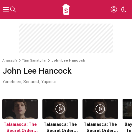
Anasayfa
Tüm Sanatçılar
John Lee Hancock
John Lee Hancock
Yönetmen, Senarist, Yapımcı
Talamasca: The
Talamasca: The
Talamasca: The
Bay
Secret Order
Secret Order
Secret Order
Te