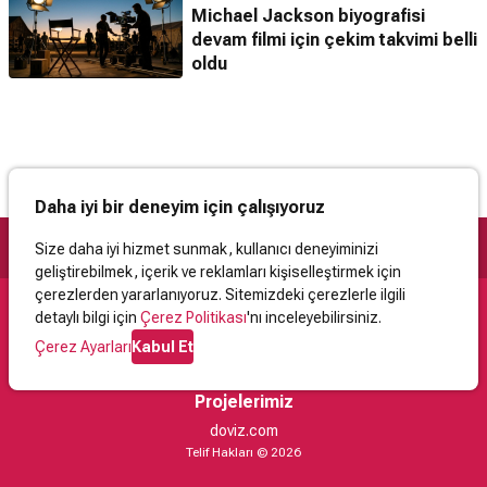
Michael Jackson biyografisi
devam filmi için çekim takvimi belli
oldu
Daha iyi bir deneyim için çalışıyoruz
Size daha iyi hizmet sunmak, kullanıcı deneyiminizi
geliştirebilmek, içerik ve reklamları kişiselleştirmek için
çerezlerden yararlanıyoruz. Sitemizdeki çerezlerle ilgili
detaylı bilgi için
Çerez Politikası
'nı inceleyebilirsiniz.
Destek
Çerez Ayarları
Kabul Et
İletişim
Yardım
Kullanıcı Sözleşmesi
Çerez Politikası
Kişisel Verilerin Korunması
Yasal Uyarı
Projelerimiz
doviz.com
Telif Hakları © 2026