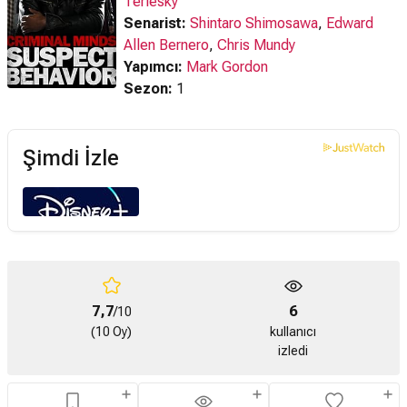
Terlesky
Senarist:
Shintaro Shimosawa
,
Edward
Allen Bernero
,
Chris Mundy
Yapımcı:
Mark Gordon
Sezon:
1
Şimdi İzle
7,7
6
/10
(10 Oy)
kullanıcı
izledi