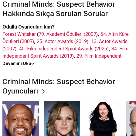
Criminal Minds: Suspect Behavior
Hakkında Sıkça Sorulan Sorular
Ödüllü Oyuncuları kim?
Forest Whitaker
(
79. Akademi Ödülleri (2007)
,
64. Altın Küre
Ödülleri (2007)
,
25. Actor Awards (2019)
,
13. Actor Awards
(2007)
,
40. Film Independent Spirit Awards (2025)
,
34. Film
Independent Spirit Awards (2019)
,
29. Film Independent
Spirit Awards (2014)
)
Devamını Oku
Richard Schiff
(
8. Actor Awards (2002)
,
7. Actor Awards
(2001)
)
Criminal Minds: Suspect Behavior
Oyuncuları
Oyuncuları kim?
Forest Whitaker,
Beau Garrett
,
Janeane Garofalo
, Richard
Schiff,
Michael Kelly
,
Matt Ryan
Ne zaman çıktı?
16 Şubat 2011