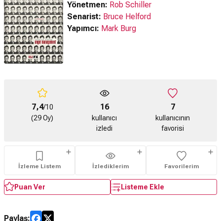
Yönetmen:
Rob Schiller
Senarist:
Bruce Helford
Yapımcı:
Mark Burg
7,4
16
7
/10
(29 Oy)
kullanıcı
kullanıcının
izledi
favorisi
İzleme Listem
İzlediklerim
Favorilerim
Puan Ver
Listeme Ekle
Paylaş: