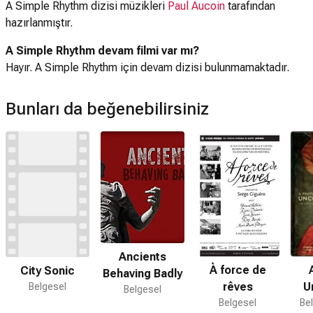
A Simple Rhythm dizisi müzikleri
Paul Aucoin
tarafından
hazırlanmıştır.
A Simple Rhythm devam filmi var mı?
Hayır. A Simple Rhythm için devam dizisi bulunmamaktadır.
Bunları da beğenebilirsiniz
Ancients
À force de
City Sonic
Behaving Badly
U
rêves
Belgesel
Belgesel
Bel
Belgesel