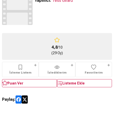
Yapımcı:
Tess Girard
4,8
/10
(29 Oy)
İzleme Listem
İzlediklerim
Favorilerim
Puan Ver
Listeme Ekle
Paylaş: