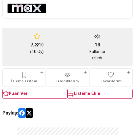
7,3
13
/10
(10 Oy)
kullanıcı
izledi
İzleme Listem
İzlediklerim
Favorilerim
Puan Ver
Listeme Ekle
Paylaş: