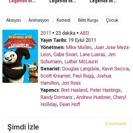
Legends of
Legends of
Legends of
Awesomeness
Awesomeness
Awesomeness
(2011) 1. Sezon
(2013) 3. Sezon
(2012) 2. Sezon
Fragmanı
Fragmanı
Fragmanı
Aksiyon
Animasyon
Komedi
Bilim Kurgu
Çocuk
2011
• 23 dakika •
ABD
Yayın Tarihi:
19 Eylül 2011
Yönetmen:
Mike Mullen
,
Juan Jose Meza-
Leon
,
Gabe Swarr
,
Lane Lueras
,
Jim
Schumann
,
Luther McLaurin
Senarist:
Douglas Langdale
,
Kevin Seccia
,
Scott Kreamer
,
Paul Rugg
,
Joshua
Hamilton
,
Jon Ross
Yapımcı:
Bret Haaland
,
Peter Hastings
,
Randy Dormans
,
Andrew Huebner
,
Cheryl
Holliday
,
Dean Hoff
Şimdi İzle