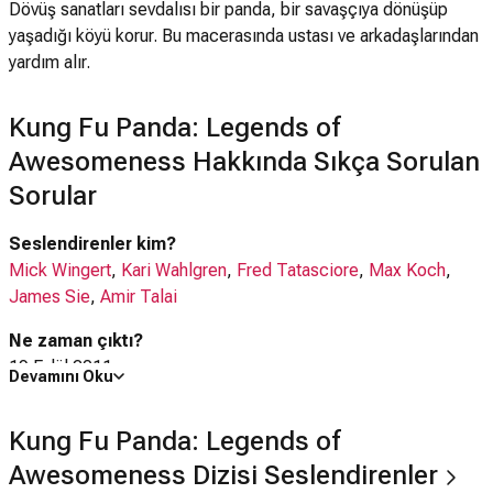
Dövüş sanatları sevdalısı bir panda, bir savaşçıya dönüşüp
yaşadığı köyü korur. Bu macerasında ustası ve arkadaşlarından
yardım alır.
Kung Fu Panda: Legends of
Awesomeness Hakkında Sıkça Sorulan
Sorular
Seslendirenler kim?
Mick Wingert
,
Kari Wahlgren
,
Fred Tatasciore
,
Max Koch
,
James Sie
,
Amir Talai
Ne zaman çıktı?
19 Eylül 2011
Devamını Oku
Kung Fu Panda: Legends of Awesomeness dizisi nerede
Kung Fu Panda: Legends of
çekildi?
Kung Fu Panda: Legends of Awesomeness dizisi
ABD
'da
Awesomeness Dizisi Seslendirenler
çekilmiştir.