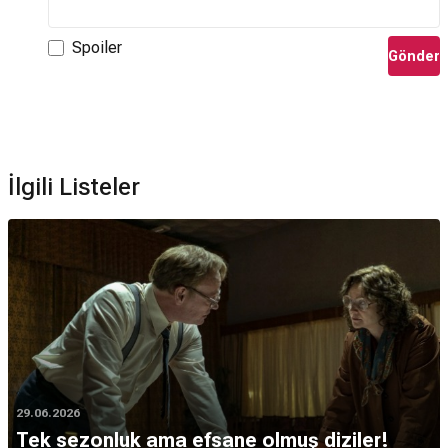
Spoiler
Gönder
İlgili Listeler
29.06.2026
Tek sezonluk ama efsane olmuş diziler!