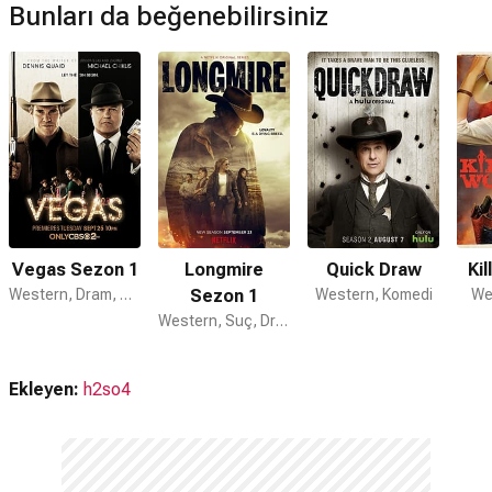
Bunları da beğenebilirsiniz
Vegas Sezon 1
Longmire
Quick Draw
Ki
Western, Dram, Suç
Sezon 1
Western, Komedi
We
Western, Suç, Dram
Ekleyen:
h2so4