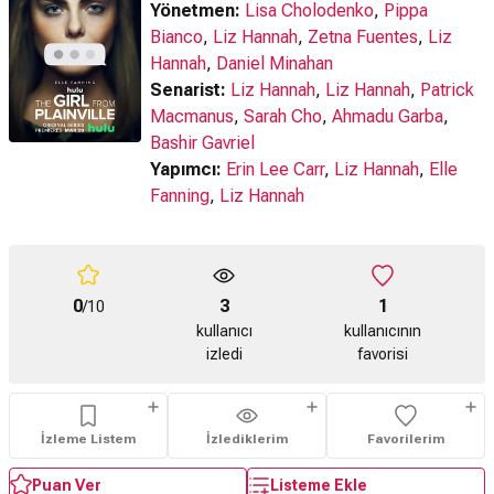
Yönetmen:
Lisa Cholodenko
,
Pippa
Bianco
,
Liz Hannah
,
Zetna Fuentes
,
Liz
Hannah
,
Daniel Minahan
Senarist:
Liz Hannah
,
Liz Hannah
,
Patrick
Macmanus
,
Sarah Cho
,
Ahmadu Garba
,
Bashir Gavriel
Yapımcı:
Erin Lee Carr
,
Liz Hannah
,
Elle
Fanning
,
Liz Hannah
0
3
1
/10
kullanıcı
kullanıcının
izledi
favorisi
İzleme Listem
İzlediklerim
Favorilerim
Puan Ver
Listeme Ekle