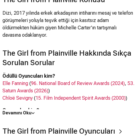
Dizi, 2017 yılında erkek arkadaşının intiharını mesaj ve telefon
görüşmeleri yoluyla teşvik ettiği için kasıtsız adam
öldürmekten hüküm giyen Michelle Carter'ın tartışmalı
davasına odaklanıyor.
The Girl from Plainville Hakkında Sıkça
Sorulan Sorular
Ödüllü Oyuncuları kim?
Elle Fanning
(
96. National Board of Review Awards (2024)
,
53.
Saturn Awards (2026)
)
Chloë Sevigny
(
15. Film Independent Spirit Awards (2000)
)
Oyuncuları kim?
Devamını Oku
Elle Fanning,
Colton Ryan
, Chloë Sevigny,
Jeff Wahlberg
,
Ella
Rubin
,
Aleks Alifirenko Jr.
The Girl from Plainville Oyuncuları