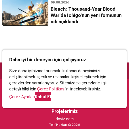
09.08.2026
Bleach: Thousand-Year Blood
War'da Ichigo’nun yeni formunun
adı açıklandı
Daha iyi bir deneyim için çalışıyoruz
Size daha iyi hizmet sunmak, kullanıcı deneyiminizi
geliştirebilmek, içerik ve reklamları kişiselleştirmek için
çerezlerden yararlanıyoruz. Sitemizdeki çerezlerle ilgili
detaylı bilgi için
Çerez Politikası
'nı inceleyebilirsiniz.
Destek
Çerez Ayarları
Kabul Et
İletişim
Yardım
Kullanıcı Sözleşmesi
Çerez Politikası
Kişisel Verilerin Korunması
Yasal Uyarı
Projelerimiz
doviz.com
Telif Hakları © 2026