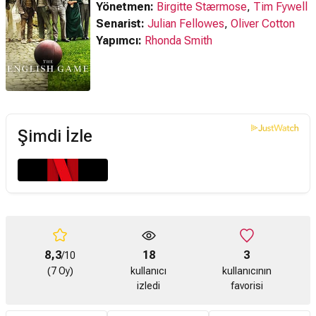
Yönetmen:
Birgitte Stærmose
,
Tim Fywell
Senarist:
Julian Fellowes
,
Oliver Cotton
Yapımcı:
Rhonda Smith
Şimdi İzle
8,3
18
3
/10
(7 Oy)
kullanıcı
kullanıcının
izledi
favorisi